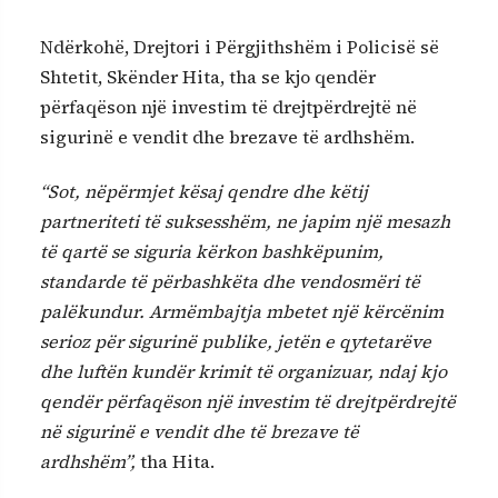
Ndërkohë, Drejtori i Përgjithshëm i Policisë së
Shtetit, Skënder Hita, tha se kjo qendër
përfaqëson një investim të drejtpërdrejtë në
sigurinë e vendit dhe brezave të ardhshëm.
“Sot, nëpërmjet kësaj qendre dhe këtij
partneriteti të suksesshëm, ne japim një mesazh
të qartë se siguria kërkon bashkëpunim,
standarde të përbashkëta dhe vendosmëri të
palëkundur. Armëmbajtja mbetet një kërcënim
serioz për sigurinë publike, jetën e qytetarëve
dhe luftën kundër krimit të organizuar, ndaj kjo
qendër përfaqëson një investim të drejtpërdrejtë
në sigurinë e vendit dhe të brezave të
ardhshëm”,
tha Hita.