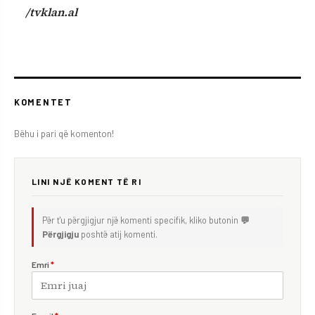
/tvklan.al
KOMENTET
Bëhu i pari që komenton!
LINI NJË KOMENT TË RI
Për t'u përgjigjur një komenti specifik, kliko butonin
💬
Përgjigju
poshtë atij komenti.
Emri
*