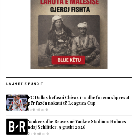
LAJMET E FUNDIT
FC Dallas befasoi Chivas 1-0 dhe forcon shpresat
për fazën nokaut të Leagues Cup
1 orë më parë
Yankees dhe Braves në Yankee Stadium: Holmes
ndaj Schlittler, 9 gusht 2026
2 orë më parë