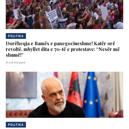
POLITIKA
Dorëheqja e Ramës e panegociueshme! Katër orë
revoltë, mbyllet dita e 70-të e protestave: “Nesër më
shumë!”
8 orë më parë
POLITIKA