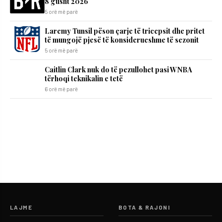
8 gusht 2026
5 orë më parë
Laremy Tunsil pëson çarje të tricepsit dhe pritet
të mungojë pjesë të konsiderueshme të sezonit
5 orë më parë
Caitlin Clark nuk do të pezullohet pasi WNBA
tërhoqi teknikalin e tetë
6 orë më parë
LAJME
BOTA & RAJONI