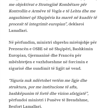
me objektivat e Strategjisë Kombëtare për
Kontrollin e Armëve të Vogla e të Lehta dhe me
angazhimet që Shqipëria ka marrë në kuadër të
procesit të integrimit europian”
, deklaroi
Lamallari.
Në përfundim, ministri shprehu mirënjohje për
Prezencën e OSBE-së në Shqipëri, Bashkimin
Europian, Gjermaninë dhe Francën për
mbështetjen e vazhdueshme në forcimin e
sigurisë dhe sundimit të ligjit në vend.
“Siguria nuk ndërtohet vetëm me ligje dhe
struktura, por me institucione të afta,
bashkëpunim të fortë dhe vizion afatgjatë”
,
përfundoi ministri i Punëve të Brendshme,
Besfort Lamallari.