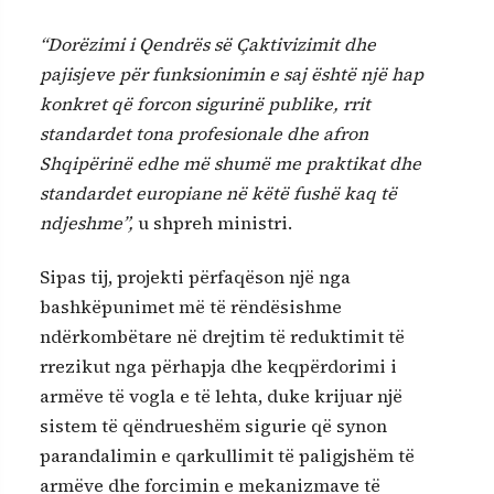
“Dorëzimi i Qendrës së Çaktivizimit dhe
pajisjeve për funksionimin e saj është një hap
konkret që forcon sigurinë publike, rrit
standardet tona profesionale dhe afron
Shqipërinë edhe më shumë me praktikat dhe
standardet europiane në këtë fushë kaq të
ndjeshme”,
u shpreh ministri.
Sipas tij, projekti përfaqëson një nga
bashkëpunimet më të rëndësishme
ndërkombëtare në drejtim të reduktimit të
rrezikut nga përhapja dhe keqpërdorimi i
armëve të vogla e të lehta, duke krijuar një
sistem të qëndrueshëm sigurie që synon
parandalimin e qarkullimit të paligjshëm të
armëve dhe forcimin e mekanizmave të