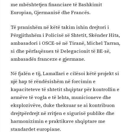
me mbështetjen financiare të Bashkimit
Europian, Gjermanisë dhe Francës.
Të pranishëm në këtë takim ishin drejtori i
Përgjithshëm i Policisë së Shtetit, Skënder Hita,
ambasadori i OSCE-së në Tiranë, Michel Tarran,
si dhe përfaqësues të Delegacionit të BE-së,
ambasadës franceze e gjermane.
Në fjalën e tij, Lamallari e cilësoi këtë projekt si
një hap të rëndësishëm në forcimin e
kapaciteteve të shtetit shqiptar për kontrollin e
armëve të vogla e të lehta, municioneve dhe
eksplozivëve, duke theksuar se ai kontribuon
drejtpërdrejt në rritjen e sigurisë publike dhe
harmonizimin e praktikave shqiptare me
standardet europiane.