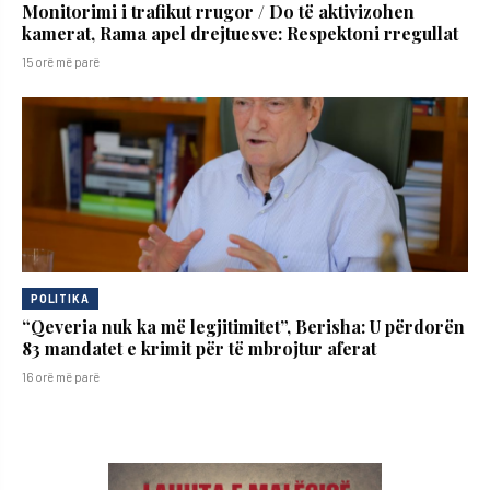
Monitorimi i trafikut rrugor / Do të aktivizohen
kamerat, Rama apel drejtuesve: Respektoni rregullat
15 orë më parë
POLITIKA
“Qeveria nuk ka më legjitimitet”, Berisha: U përdorën
83 mandatet e krimit për të mbrojtur aferat
16 orë më parë