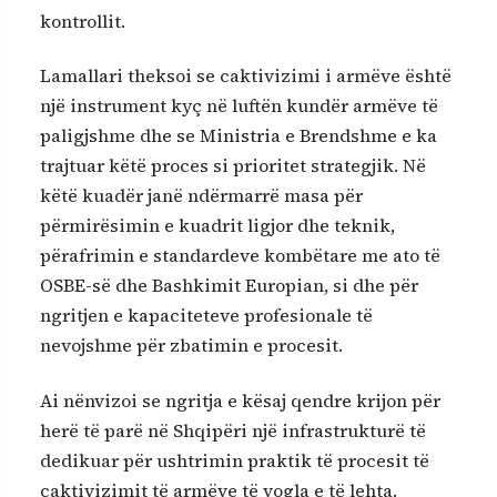
kontrollit.
Lamallari theksoi se caktivizimi i armëve është
një instrument kyç në luftën kundër armëve të
paligjshme dhe se Ministria e Brendshme e ka
trajtuar këtë proces si prioritet strategjik. Në
këtë kuadër janë ndërmarrë masa për
përmirësimin e kuadrit ligjor dhe teknik,
përafrimin e standardeve kombëtare me ato të
OSBE-së dhe Bashkimit Europian, si dhe për
ngritjen e kapaciteteve profesionale të
nevojshme për zbatimin e procesit.
Ai nënvizoi se ngritja e kësaj qendre krijon për
herë të parë në Shqipëri një infrastrukturë të
dedikuar për ushtrimin praktik të procesit të
caktivizimit të armëve të vogla e të lehta.