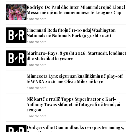
Rodrigo De Paul dhe Inter Miami nderojnë Lionel
Messin në një natë emocionuese të Leagues Cup
3 orë më parë
Cincinnati Reds fitojnë 11-10 ndaj Washington
Nationals në Nationals Park (9 gusht 2026)
3 orë më parë
Mariners–Rays, 8 gusht 2026: Startuesit, lëndimet
dhe statistikat kryesore
4 orë më parë
Minnesota Lynx siguruan kualifikimin në play-off
të WNBA 2026, me Olivia Miles në krye
5 orë më parë
Një kartë e rrallë Topps Superfractor e Karl-
Anthony Towns shfaqet në fotografi në trend; ai
reagon
5 orë më parë
Dodgers dhe Diamondbacks 0-0 pas tre innings,