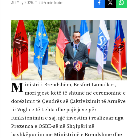
30 May 2026, 11:23
·
4 min lexim
M
inistri i Brendshëm, Besfort Lamallari,
mori pjesë këtë të shtunë në ceremoninë e
dorëzimit të Qendrës së Çaktivizimit të Armëve
të Vogla e të Lehta dhe pajisjeve për
funksionimin e saj, një investim i realizuar nga
Prezenca e OSBE-së në Shqipëri në
bashkëpunim me Ministrinë e Brendshme dhe