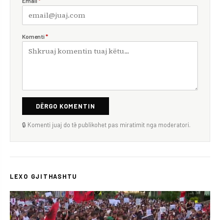
Email
*
Komenti
*
DËRGO KOMENTIN
🔒 Komenti juaj do të publikohet pas miratimit nga moderatori.
LEXO GJITHASHTU