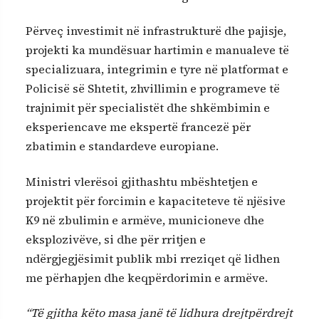
Përveç investimit në infrastrukturë dhe pajisje,
projekti ka mundësuar hartimin e manualeve të
specializuara, integrimin e tyre në platformat e
Policisë së Shtetit, zhvillimin e programeve të
trajnimit për specialistët dhe shkëmbimin e
eksperiencave me ekspertë francezë për
zbatimin e standardeve europiane.
Ministri vlerësoi gjithashtu mbështetjen e
projektit për forcimin e kapaciteteve të njësive
K9 në zbulimin e armëve, municioneve dhe
eksplozivëve, si dhe për rritjen e
ndërgjegjësimit publik mbi rreziqet që lidhen
me përhapjen dhe keqpërdorimin e armëve.
“Të gjitha këto masa janë të lidhura drejtpërdrejt