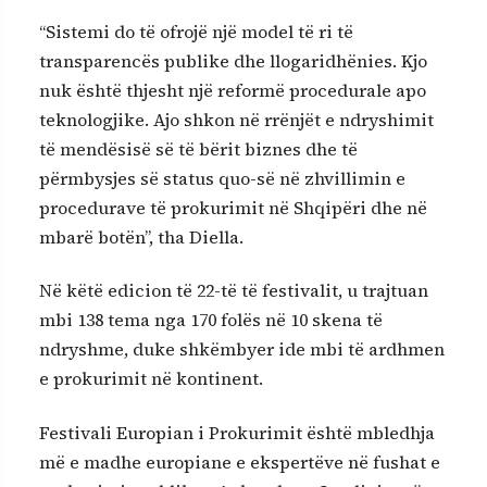
“Sistemi do të ofrojë një model të ri të
transparencës publike dhe llogaridhënies. Kjo
nuk është thjesht një reformë procedurale apo
teknologjike. Ajo shkon në rrënjët e ndryshimit
të mendësisë së të bërit biznes dhe të
përmbysjes së status quo-së në zhvillimin e
procedurave të prokurimit në Shqipëri dhe në
mbarë botën”, tha Diella.
Në këtë edicion të 22-të të festivalit, u trajtuan
mbi 138 tema nga 170 folës në 10 skena të
ndryshme, duke shkëmbyer ide mbi të ardhmen
e prokurimit në kontinent.
Festivali Europian i Prokurimit është mbledhja
më e madhe europiane e ekspertëve në fushat e