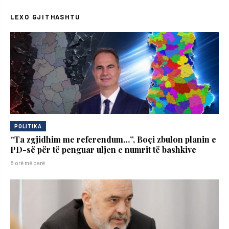
LEXO GJITHASHTU
POLITIKA
“Ta zgjidhim me referendum…”, Boçi zbulon planin e
PD-së për të penguar uljen e numrit të bashkive
8 orë më parë