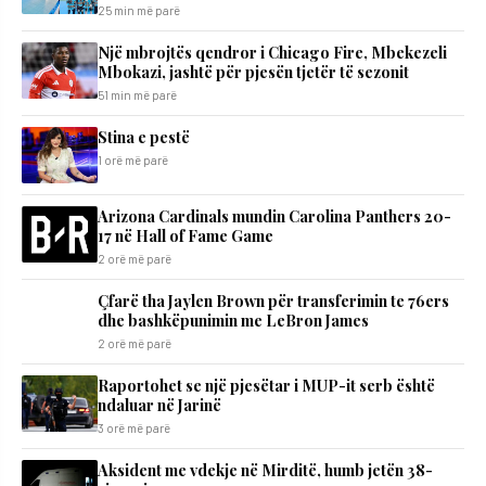
25 min më parë
Një mbrojtës qendror i Chicago Fire, Mbekezeli
Mbokazi, jashtë për pjesën tjetër të sezonit
51 min më parë
Stina e pestë
1 orë më parë
Arizona Cardinals mundin Carolina Panthers 20-
17 në Hall of Fame Game
2 orë më parë
Çfarë tha Jaylen Brown për transferimin te 76ers
dhe bashkëpunimin me LeBron James
2 orë më parë
Raportohet se një pjesëtar i MUP-it serb është
ndaluar në Jarinë
3 orë më parë
Aksident me vdekje në Mirditë, humb jetën 38-