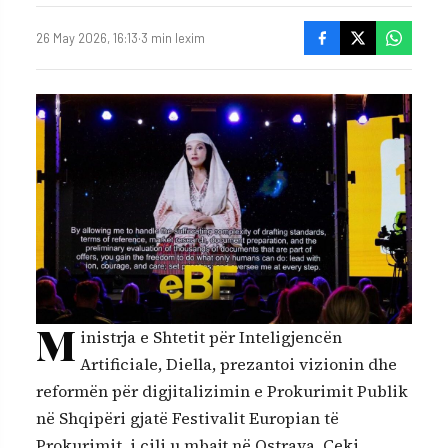
26 May 2026, 16:13
·
3 min lexim
M
inistrja e Shtetit për Inteligjencën
Artificiale, Diella, prezantoi vizionin dhe
reformën për digjitalizimin e Prokurimit Publik
në Shqipëri gjatë Festivalit Europian të
Prokurimit, i cili u mbajt në Ostrava, Çeki.