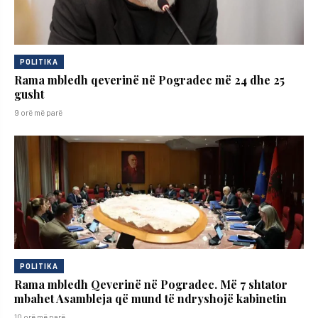
POLITIKA
Rama mbledh qeverinë në Pogradec më 24 dhe 25
gusht
9 orë më parë
POLITIKA
Rama mbledh Qeverinë në Pogradec. Më 7 shtator
mbahet Asambleja që mund të ndryshojë kabinetin
10 orë më parë