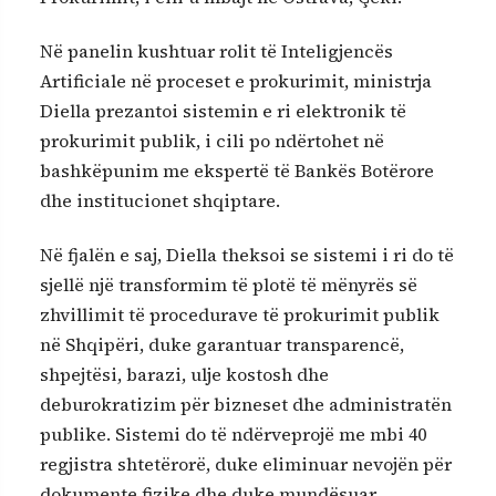
Në panelin kushtuar rolit të Inteligjencës
Artificiale në proceset e prokurimit, ministrja
Diella prezantoi sistemin e ri elektronik të
prokurimit publik, i cili po ndërtohet në
bashkëpunim me ekspertë të Bankës Botërore
dhe institucionet shqiptare.
Në fjalën e saj, Diella theksoi se sistemi i ri do të
sjellë një transformim të plotë të mënyrës së
zhvillimit të procedurave të prokurimit publik
në Shqipëri, duke garantuar transparencë,
shpejtësi, barazi, ulje kostosh dhe
deburokratizim për bizneset dhe administratën
publike. Sistemi do të ndërveprojë me mbi 40
regjistra shtetërorë, duke eliminuar nevojën për
dokumente fizike dhe duke mundësuar