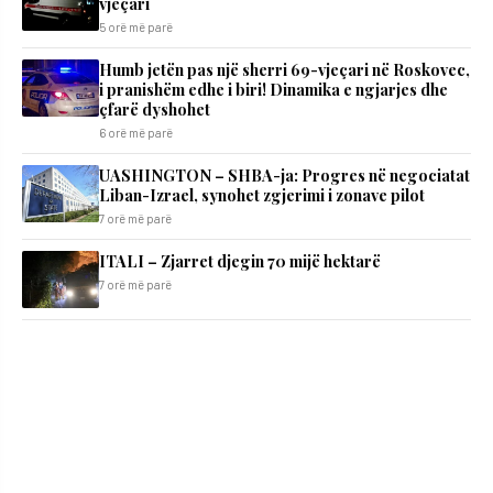
vjeçari
5 orë më parë
Humb jetën pas një sherri 69-vjeçari në Roskovec,
i pranishëm edhe i biri! Dinamika e ngjarjes dhe
çfarë dyshohet
6 orë më parë
UASHINGTON – SHBA-ja: Progres në negociatat
Liban-Izrael, synohet zgjerimi i zonave pilot
7 orë më parë
ITALI – Zjarret djegin 70 mijë hektarë
7 orë më parë