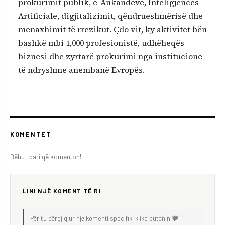
prokurimit publik, e-Ankandeve, Inteligjencës
Artificiale, digjitalizimit, qëndrueshmërisë dhe
menaxhimit të rrezikut. Çdo vit, ky aktivitet bën
bashkë mbi 1,000 profesionistë, udhëheqës
biznesi dhe zyrtarë prokurimi nga institucione
të ndryshme anembanë Evropës.
KOMENTET
Bëhu i pari që komenton!
LINI NJË KOMENT TË RI
Për t'u përgjigjur një komenti specifik, kliko butonin
💬