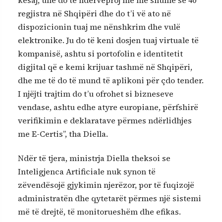
kësaj, unë do të ndërveproj me më shumë se 40
regjistra në Shqipëri dhe do t’i vë ato në
dispozicionin tuaj me nënshkrim dhe vulë
elektronike. Ju do të keni dosjen tuaj virtuale të
kompanisë, ashtu si portofolin e identitetit
digjital që e kemi krijuar tashmë në Shqipëri,
dhe me të do të mund të aplikoni për çdo tender.
I njëjti trajtim do t’u ofrohet si bizneseve
vendase, ashtu edhe atyre europiane, përfshirë
verifikimin e deklaratave përmes ndërlidhjes
me E-Certis”, tha Diella.
Ndër të tjera, ministrja Diella theksoi se
Inteligjenca Artificiale nuk synon të
zëvendësojë gjykimin njerëzor, por të fuqizojë
administratën dhe qytetarët përmes një sistemi
më të drejtë, të monitorueshëm dhe efikas.