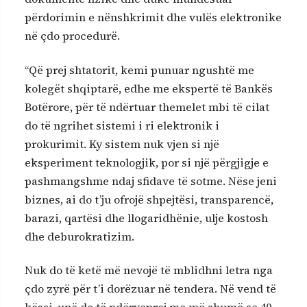
përdorimin e nënshkrimit dhe vulës elektronike
në çdo procedurë.
“Që prej shtatorit, kemi punuar ngushtë me
kolegët shqiptarë, edhe me ekspertë të Bankës
Botërore, për të ndërtuar themelet mbi të cilat
do të ngrihet sistemi i ri elektronik i
prokurimit. Ky sistem nuk vjen si një
eksperiment teknologjik, por si një përgjigje e
pashmangshme ndaj sfidave të sotme. Nëse jeni
biznes, ai do t’ju ofrojë shpejtësi, transparencë,
barazi, qartësi dhe llogaridhënie, ulje kostosh
dhe deburokratizim.
Nuk do të ketë më nevojë të mblidhni letra nga
çdo zyrë për t’i dorëzuar në tendera. Në vend të