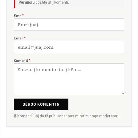
Përgjigju
poshtë atij komenti.
Emri
*
Email
*
Komenti
*
DËRGO KOMENTIN
🔒 Komenti juaj do të publikohet pas miratimit nga moderatori.