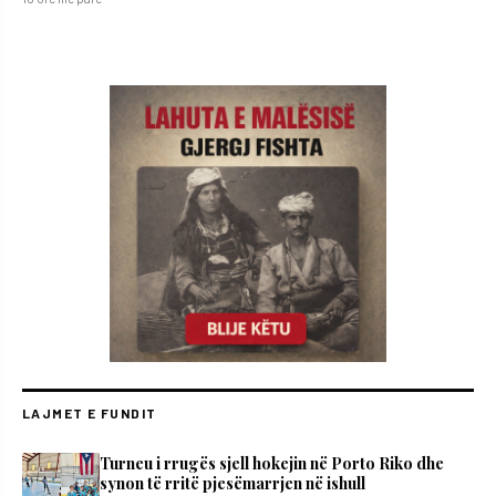
LAJMET E FUNDIT
Turneu i rrugës sjell hokejin në Porto Riko dhe
synon të rritë pjesëmarrjen në ishull