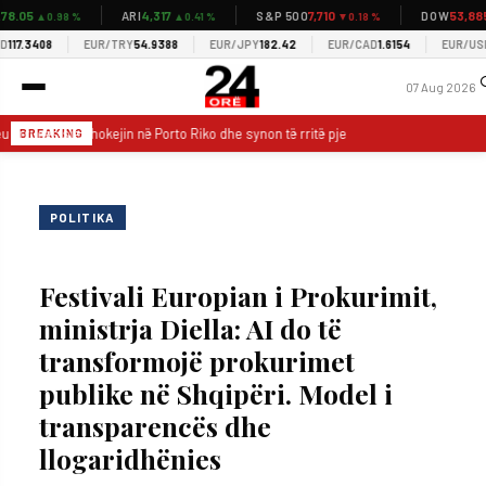
8.05
4,317
7,710
53,885
ARI
S&P 500
DOW
▲0.98 %
▲0.41 %
▼0.18 %
▼
17.3408
EUR/TRY
54.9388
EUR/JPY
182.42
EUR/CAD
1.6154
EUR/USD
1
07 Aug 2026
 i rrugës sjell hokejin në Porto Riko dhe synon të rritë pjesëmarrjen në ishull
BREAKING
POLITIKA
Festivali Europian i Prokurimit,
ministrja Diella: AI do të
transformojë prokurimet
publike në Shqipëri. Model i
transparencës dhe
llogaridhënies