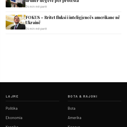
urdhër degëve për protesta
34 min më parë
FOKUS – Rritet fluksi i inteligjencës amerikane në
Ukrainë
34 min më parë
LAJME
BOTA & RAJONI
Politika
Bota
Ekonomia
Amerika
Kronika
Kosova