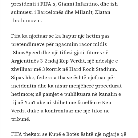
presidenti i FIFA-s, Gianni Infantino, dhe ish-
sulmuesi i Barcelonës dhe Milanit, Zlatan
Ibrahimovic.
Fifa ka njoftuar se ka hapur një hetim pas
pretendimeve për ngacmim racor midis
IShowSpeed dhe një tifozi gjatë fitores së
Argjentinës 3-2 ndaj Kep Verdit, një ndeshje e
zhvilluar më 3 korrik në Hard Rock Stadium.
Sipas bbc, federata tha se është njoftuar për
incidentin dhe ka nisur menjëherë procedurat
hetimore; në pamjet e publikuara në kanalin e
tij në YouTube ai shihet me fanellën e Kep
Verdit duke u konfrontuar me një tifoz në
tribunë.
FIFA theksoi se Kupë e Botës është një ngjarje që