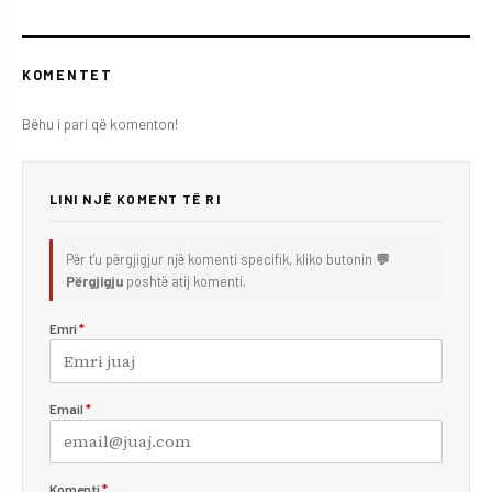
KOMENTET
Bëhu i pari që komenton!
LINI NJË KOMENT TË RI
Për t'u përgjigjur një komenti specifik, kliko butonin
💬
Përgjigju
poshtë atij komenti.
Emri
*
Email
*
Komenti
*