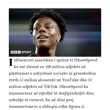
I
nfluenceri amerikan i njohur si IShowSpeed
ka më shumë se 100 milion ndjekës në
platformat e ndryshme sociale; ai grumbullon
rreth 57 milion abonentë në YouTube dhe 53
milion ndjekës në TikTok. IShowSpeed ka
transmetuar në rrjedhë të drejtpërdrejtë disa
ndeshje të turneut, ku në disa prej
transmetimeve u shfaqën edhe figura si