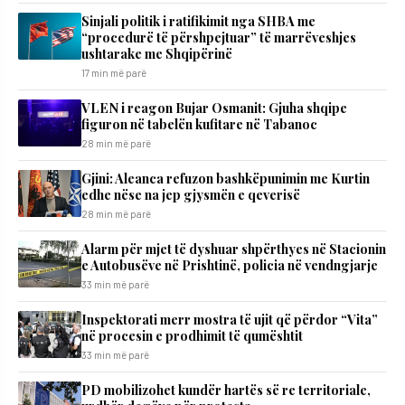
Sinjali politik i ratifikimit nga SHBA me
“procedurë të përshpejtuar” të marrëveshjes
ushtarake me Shqipërinë
17 min më parë
VLEN i reagon Bujar Osmanit: Gjuha shqipe
figuron në tabelën kufitare në Tabanoc
28 min më parë
​Gjini: Aleanca refuzon bashkëpunimin me Kurtin
edhe nëse na jep gjysmën e qeverisë
28 min më parë
Alarm për mjet të dyshuar shpërthyes në Stacionin
e Autobusëve në Prishtinë, policia në vendngjarje
33 min më parë
Inspektorati merr mostra të ujit që përdor “Vita”
në procesin e prodhimit të qumështit
33 min më parë
PD mobilizohet kundër hartës së re territoriale,