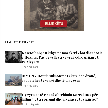
LAJMET E FUNDIT
Kasetofoni që u kthye në masakër! Zbardhet dosja
e Hoxhës: Pas dy vëllezërve vrau edhe gruan e tij
19-vjeçare
4 min më parë
JEMEN – Houthi sulmon me raketa dhe dronë,
raportohen të vrarë dhe të plagosur
4 min më parë
Dy zyrtarë të FBI në Shërbimin Korrektues për
luftim “të terrorizmit dhe rreziqeve të sigurisë”
9 min më parë