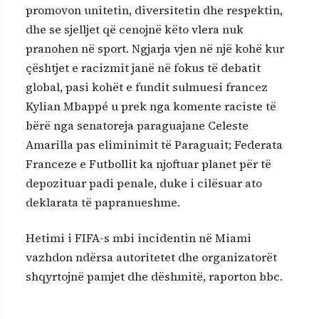
promovon unitetin, diversitetin dhe respektin,
dhe se sjelljet që cenojnë këto vlera nuk
pranohen në sport. Ngjarja vjen në një kohë kur
çështjet e racizmit janë në fokus të debatit
global, pasi kohët e fundit sulmuesi francez
Kylian Mbappé u prek nga komente raciste të
bërë nga senatoreja paraguajane Celeste
Amarilla pas eliminimit të Paraguait; Federata
Franceze e Futbollit ka njoftuar planet për të
depozituar padi penale, duke i cilësuar ato
deklarata të papranueshme.
Hetimi i FIFA-s mbi incidentin në Miami
vazhdon ndërsa autoritetet dhe organizatorët
shqyrtojnë pamjet dhe dëshmitë, raporton bbc.