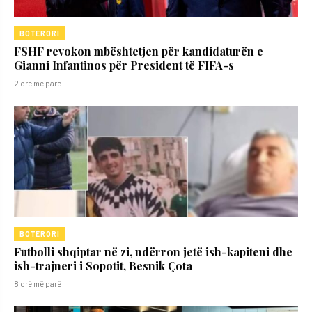
BOTERORI
FSHF revokon mbështetjen për kandidaturën e
Gianni Infantinos për President të FIFA-s
2 orë më parë
BOTERORI
Futbolli shqiptar në zi, ndërron jetë ish-kapiteni dhe
ish-trajneri i Sopotit, Besnik Çota
8 orë më parë