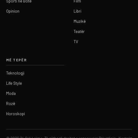
Sporti në Botë
Film
Opinion
Libri
Muzikë
Teatër
TV
MË TEPËR
Teknologji
Life Style
Moda
Rozë
Horoskopi