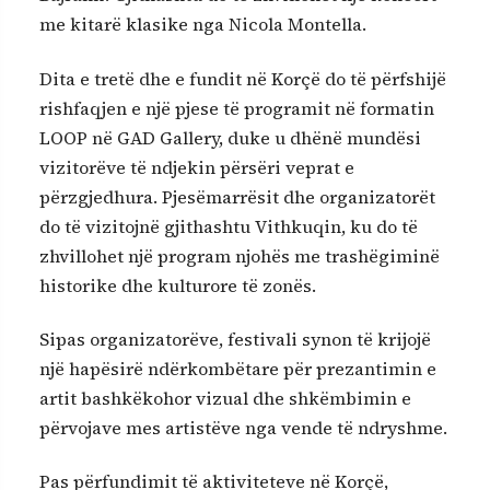
me kitarë klasike nga Nicola Montella.
Dita e tretë dhe e fundit në Korçë do të përfshijë
rishfaqjen e një pjese të programit në formatin
LOOP në GAD Gallery, duke u dhënë mundësi
vizitorëve të ndjekin përsëri veprat e
përzgjedhura. Pjesëmarrësit dhe organizatorët
do të vizitojnë gjithashtu Vithkuqin, ku do të
zhvillohet një program njohës me trashëgiminë
historike dhe kulturore të zonës.
Sipas organizatorëve, festivali synon të krijojë
një hapësirë ndërkombëtare për prezantimin e
artit bashkëkohor vizual dhe shkëmbimin e
përvojave mes artistëve nga vende të ndryshme.
Pas përfundimit të aktiviteteve në Korçë,