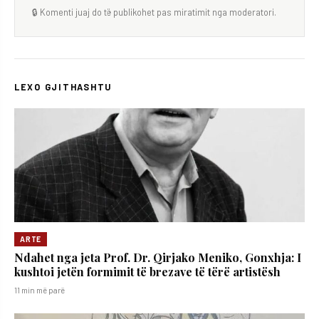
🔒 Komenti juaj do të publikohet pas miratimit nga moderatori.
LEXO GJITHASHTU
ARTE
Ndahet nga jeta Prof. Dr. Qirjako Meniko, Gonxhja: I
kushtoi jetën formimit të brezave të tërë artistësh
11 min më parë