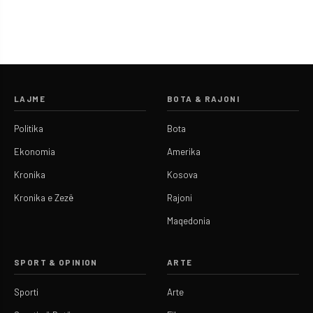
LAJME
BOTA & RAJONI
Politika
Bota
Ekonomia
Amerika
Kronika
Kosova
Kronika e Zezë
Rajoni
Maqedonia
SPORT & OPINION
ARTE
Sporti
Arte