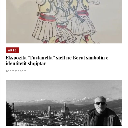
ARTE
Ekspozita “Fustanella” sjell në Berat simbolin e
identitetit shqiptar
12 orë më parë