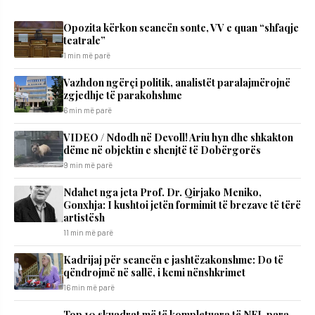
Opozita kërkon seancën sonte, VV e quan “shfaqje
teatrale”
1 min më parë
Vazhdon ngërçi politik, analistët paralajmërojnë
zgjedhje të parakohshme
6 min më parë
VIDEO / Ndodh në Devoll! Ariu hyn dhe shkakton
dëme në objektin e shenjtë të Dobërgorës
9 min më parë
Ndahet nga jeta Prof. Dr. Qirjako Meniko,
Gonxhja: I kushtoi jetën formimit të brezave të tërë
artistësh
11 min më parë
Kadrijaj për seancën e jashtëzakonshme: Do të
qëndrojmë në sallë, i kemi nënshkrimet
16 min më parë
Top 10 skuadrat më të kompletuara të NFL para