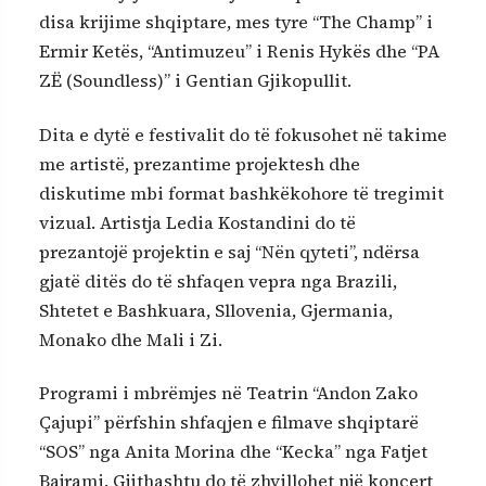
disa krijime shqiptare, mes tyre “The Champ” i
Ermir Ketës, “Antimuzeu” i Renis Hykës dhe “PA
ZË (Soundless)” i Gentian Gjikopullit.
Dita e dytë e festivalit do të fokusohet në takime
me artistë, prezantime projektesh dhe
diskutime mbi format bashkëkohore të tregimit
vizual. Artistja Ledia Kostandini do të
prezantojë projektin e saj “Nën qyteti”, ndërsa
gjatë ditës do të shfaqen vepra nga Brazili,
Shtetet e Bashkuara, Sllovenia, Gjermania,
Monako dhe Mali i Zi.
Programi i mbrëmjes në Teatrin “Andon Zako
Çajupi” përfshin shfaqjen e filmave shqiptarë
“SOS” nga Anita Morina dhe “Kecka” nga Fatjet
Bajrami. Gjithashtu do të zhvillohet një koncert