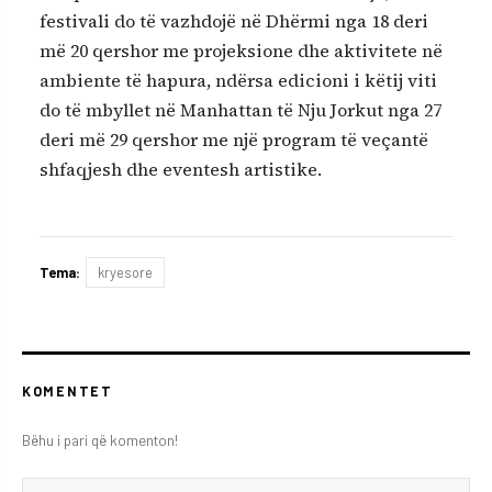
festivali do të vazhdojë në Dhërmi nga 18 deri
më 20 qershor me projeksione dhe aktivitete në
ambiente të hapura, ndërsa edicioni i këtij viti
do të mbyllet në Manhattan të Nju Jorkut nga 27
deri më 29 qershor me një program të veçantë
shfaqjesh dhe eventesh artistike.
Tema:
kryesore
KOMENTET
Bëhu i pari që komenton!