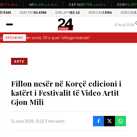
7
4,401
7,758
54,037
ARI
S&P 500
DOW
▼0.28 %
▲2.36 %
▲0.62 %
▲0
3408
EUR/TRY
54.9388
EUR/JPY
182.42
EUR/CAD
1.6154
EUR/USD
1.15
07 Aug 2026
a kërkon seancën sonte, VV e quan “shfaqje teatrale”
Vazhdon ngërçi poli
BREAKING
ARTE
Fillon nesër në Korçë edicioni i
katërt i Festivalit të Video Artit
Gjon Mili
12 June 2026, 12:22
·
3 min lexim