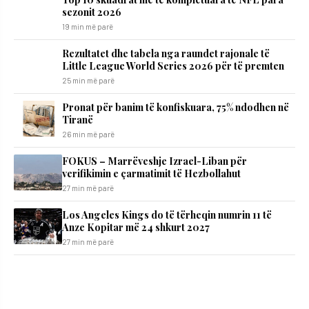
sezonit 2026
19 min më parë
Rezultatet dhe tabela nga raundet rajonale të
Little League World Series 2026 për të premten
25 min më parë
Pronat për banim të konfiskuara, 75% ndodhen në
Tiranë
26 min më parë
FOKUS – Marrëveshje Izrael-Liban për
verifikimin e çarmatimit të Hezbollahut
27 min më parë
Los Angeles Kings do të tërheqin numrin 11 të
Anze Kopitar më 24 shkurt 2027
27 min më parë