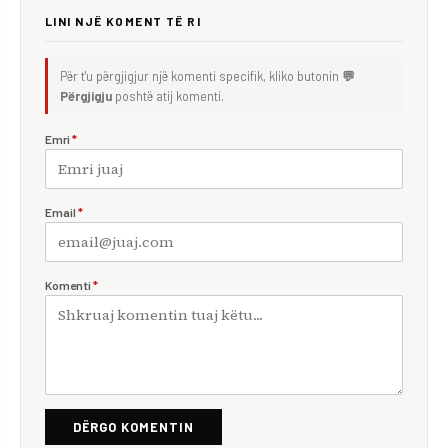
LINI NJË KOMENT TË RI
Për t'u përgjigjur një komenti specifik, kliko butonin
💬
Përgjigju
poshtë atij komenti.
Emri
*
Email
*
Komenti
*
DËRGO KOMENTIN