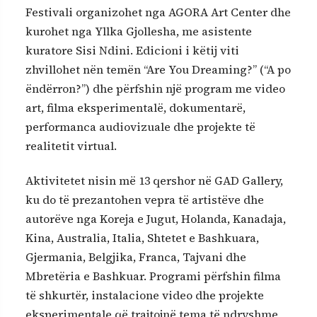
Festivali organizohet nga AGORA Art Center dhe
kurohet nga Yllka Gjollesha, me asistente
kuratore Sisi Ndini. Edicioni i këtij viti
zhvillohet nën temën “Are You Dreaming?” (“A po
ëndërron?”) dhe përfshin një program me video
art, filma eksperimentalë, dokumentarë,
performanca audiovizuale dhe projekte të
realitetit virtual.
Aktivitetet nisin më 13 qershor në GAD Gallery,
ku do të prezantohen vepra të artistëve dhe
autorëve nga Koreja e Jugut, Holanda, Kanadaja,
Kina, Australia, Italia, Shtetet e Bashkuara,
Gjermania, Belgjika, Franca, Tajvani dhe
Mbretëria e Bashkuar. Programi përfshin filma
të shkurtër, instalacione video dhe projekte
eksperimentale që trajtojnë tema të ndryshme