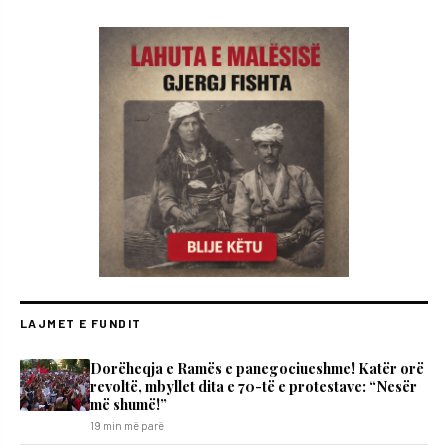
LAJMET E FUNDIT
Dorëheqja e Ramës e panegociueshme! Katër orë
revoltë, mbyllet dita e 70-të e protestave: “Nesër
më shumë!”
19 min më parë