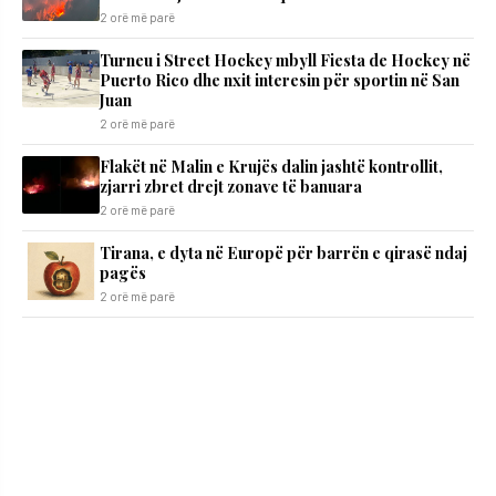
2 orë më parë
Turneu i Street Hockey mbyll Fiesta de Hockey në
Puerto Rico dhe nxit interesin për sportin në San
Juan
2 orë më parë
Flakët në Malin e Krujës dalin jashtë kontrollit,
zjarri zbret drejt zonave të banuara
2 orë më parë
Tirana, e dyta në Europë për barrën e qirasë ndaj
pagës
2 orë më parë