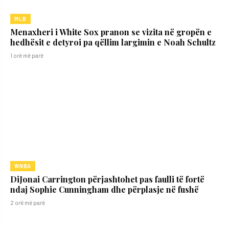
MLB
Menaxheri i White Sox pranon se vizita në gropën e
hedhësit e detyroi pa qëllim largimin e Noah Schultz
1 orë më parë
WNBA
DiJonai Carrington përjashtohet pas faulli të fortë
ndaj Sophie Cunningham dhe përplasje në fushë
2 orë më parë