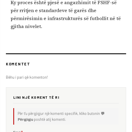
Ky proces është pjesë e angazhimit të FSHF-së
për rritjen e standardeve të garës dhe
përmirësimin e infrastrukturës së futbollit në të
gjitha nivelet.
KOMENTET
Bëhu i pari që komenton!
LINI NJË KOMENT TË RI
Për t'u përgjigjur një komenti specifik, kliko butonin
💬
Përgjigju
poshtë atij komenti.
Emri
*