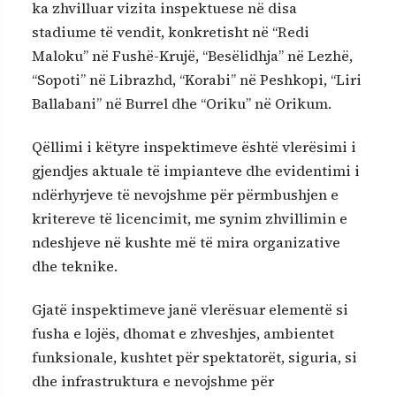
ka zhvilluar vizita inspektuese në disa
stadiume të vendit, konkretisht në “Redi
Maloku” në Fushë-Krujë, “Besëlidhja” në Lezhë,
“Sopoti” në Librazhd, “Korabi” në Peshkopi, “Liri
Ballabani” në Burrel dhe “Oriku” në Orikum.
Qëllimi i këtyre inspektimeve është vlerësimi i
gjendjes aktuale të impianteve dhe evidentimi i
ndërhyrjeve të nevojshme për përmbushjen e
kritereve të licencimit, me synim zhvillimin e
ndeshjeve në kushte më të mira organizative
dhe teknike.
Gjatë inspektimeve janë vlerësuar elementë si
fusha e lojës, dhomat e zhveshjes, ambientet
funksionale, kushtet për spektatorët, siguria, si
dhe infrastruktura e nevojshme për