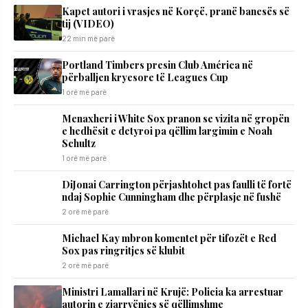
Kapet autori i vrasjes në Korçë, pranë banesës së
tij (VIDEO)
22 min më parë
Portland Timbers presin Club América në
përballjen kryesore të Leagues Cup
1 orë më parë
Menaxheri i White Sox pranon se vizita në gropën
e hedhësit e detyroi pa qëllim largimin e Noah
Schultz
1 orë më parë
DiJonai Carrington përjashtohet pas faulli të fortë
ndaj Sophie Cunningham dhe përplasje në fushë
2 orë më parë
Michael Kay mbron komentet për tifozët e Red
Sox pas ringritjes së klubit
2 orë më parë
Ministri Lamallari në Krujë: Policia ka arrestuar
autorin e zjarrvënies së qëllimshme