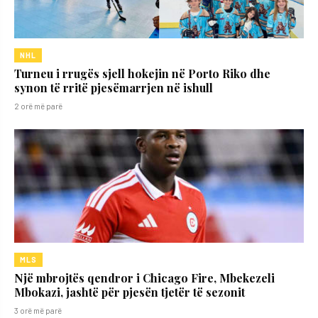
NHL
Turneu i rrugës sjell hokejin në Porto Riko dhe
synon të rritë pjesëmarrjen në ishull
2 orë më parë
MLS
Një mbrojtës qendror i Chicago Fire, Mbekezeli
Mbokazi, jashtë për pjesën tjetër të sezonit
3 orë më parë