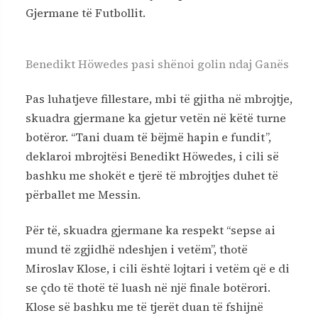
Gjermane të Futbollit.
Benedikt Höwedes pasi shënoi golin ndaj Ganës
Pas luhatjeve fillestare, mbi të gjitha në mbrojtje,
skuadra gjermane ka gjetur vetën në këtë turne
botëror. “Tani duam të bëjmë hapin e fundit”,
deklaroi mbrojtësi Benedikt Höwedes, i cili së
bashku me shokët e tjerë të mbrojtjes duhet të
përballet me Messin.
Për të, skuadra gjermane ka respekt “sepse ai
mund të zgjidhë ndeshjen i vetëm”, thotë
Miroslav Klose, i cili është lojtari i vetëm që e di
se çdo të thotë të luash në një finale botërori.
Klose së bashku me të tjerët duan të fshijnë