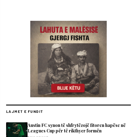
LAJMET E FUNDIT
Austin FC synon të shfrytëzojë fitoren hapëse në
Leagues Cup për të rikthyer formën