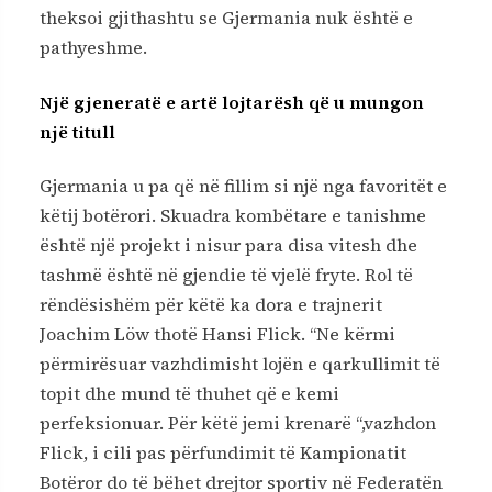
theksoi gjithashtu se Gjermania nuk është e
pathyeshme.
Një gjeneratë e artë lojtarësh që u mungon
një titull
Gjermania u pa që në fillim si një nga favoritët e
këtij botërori. Skuadra kombëtare e tanishme
është një projekt i nisur para disa vitesh dhe
tashmë është në gjendie të vjelë fryte. Rol të
rëndësishëm për këtë ka dora e trajnerit
Joachim Löw thotë Hansi Flick. “Ne kërmi
përmirësuar vazhdimisht lojën e qarkullimit të
topit dhe mund të thuhet që e kemi
perfeksionuar. Për këtë jemi krenarë “,vazhdon
Flick, i cili pas përfundimit të Kampionatit
Botëror do të bëhet drejtor sportiv në Federatën