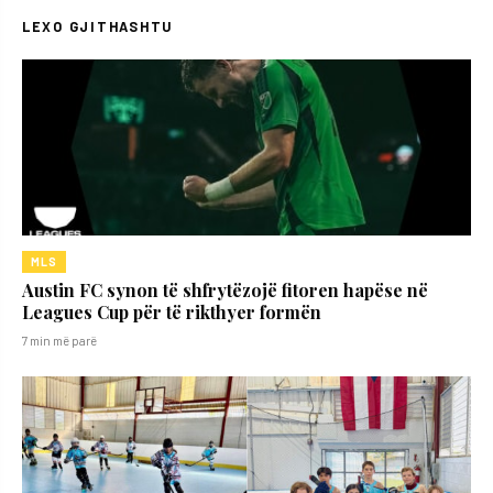
LEXO GJITHASHTU
MLS
Austin FC synon të shfrytëzojë fitoren hapëse në
Leagues Cup për të rikthyer formën
7 min më parë