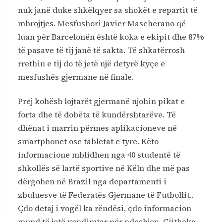
nuk janë duke shkëlqyer sa shokët e repartit të
mbrojtjes. Mesfushori Javier Mascherano që
luan për Barcelonën është koka e ekipit dhe 87%
të pasave të tij janë të sakta. Të shkatërrosh
rrethin e tij do të jetë një detyrë kyçe e
mesfushës gjermane në finale.
Prej kohësh lojtarët gjermanë njohin pikat e
forta dhe të dobëta të kundërshtarëve. Të
dhënat i marrin përmes aplikacioneve në
smartphonet ose tabletat e tyre. Këto
informacione mblidhen nga 40 studentë të
shkollës së lartë sportive në Këln dhe më pas
dërgohen në Brazil nga departamenti i
zbuluesve të Federatës Gjermane të Futbollit..
Çdo detaj i vogël ka rëndësi, çdo informacion
mund të jetë vendimtar për ndeshjen. Gjithçka