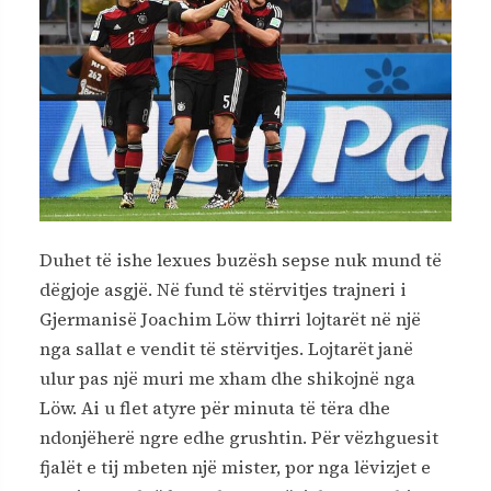
Duhet të ishe lexues buzësh sepse nuk mund të
dëgjoje asgjë. Në fund të stërvitjes trajneri i
Gjermanisë Joachim Löw thirri lojtarët në një
nga sallat e vendit të stërvitjes. Lojtarët janë
ulur pas një muri me xham dhe shikojnë nga
Löw. Ai u flet atyre për minuta të tëra dhe
ndonjëherë ngre edhe grushtin. Për vëzhguesit
fjalët e tij mbeten një mister, por nga lëvizjet e