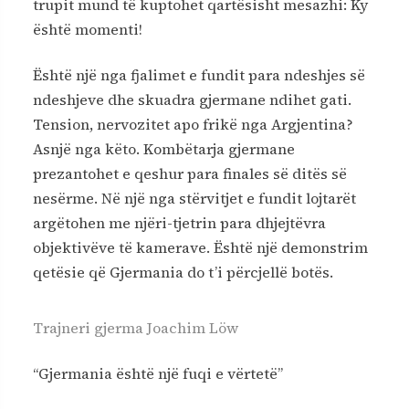
trupit mund të kuptohet qartësisht mesazhi: Ky
është momenti!
Është një nga fjalimet e fundit para ndeshjes së
ndeshjeve dhe skuadra gjermane ndihet gati.
Tension, nervozitet apo frikë nga Argjentina?
Asnjë nga këto. Kombëtarja gjermane
prezantohet e qeshur para finales së ditës së
nesërme. Në një nga stërvitjet e fundit lojtarët
argëtohen me njëri-tjetrin para dhjejtëvra
objektivëve të kamerave. Është një demonstrim
qetësie që Gjermania do t’i përcjellë botës.
Trajneri gjerma Joachim Löw
“Gjermania është një fuqi e vërtetë”