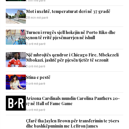
7 min më parë
Mot i nxehtë, temperaturat deri në 37 gradë
28 min më parë
Turneu i rrugës sjell hokejin në Porto Riko dhe
synon të rritë pjesëmarrjen në ishull
2 orë më parë
Një mbrojtës qendror i Chicago Fire, Mbekezeli
Mbokazi, jashtë për pjesën tjetër të sezonit
3 orë më parë
Stina e pestë
3 orë më parë
Arizona Cardinals mundin Carolina Panthers 20-
17 në Hall of Fame Game
4 orë më parë
Çfarë tha Jaylen Brown për transferimin te 76ers
dhe bashkëpunimin me LeBron James