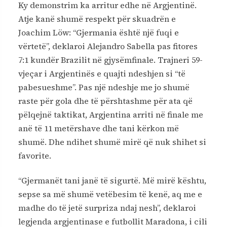
Ky demonstrim ka arritur edhe në Argjentinë.
Atje kanë shumë respekt për skuadrën e
Joachim Löw: “Gjermania është një fuqi e
vërtetë”, deklaroi Alejandro Sabella pas fitores
7:1 kundër Brazilit në gjysëmfinale. Trajneri 59-
vjeçar i Argjentinës e quajti ndeshjen si “të
pabesueshme”. Pas një ndeshje me jo shumë
raste për gola dhe të përshtashme për ata që
pëlqejnë taktikat, Argjentina arriti në finale me
anë të 11 metërshave dhe tani kërkon më
shumë. Dhe ndihet shumë mirë që nuk shihet si
favorite.
“Gjermanët tani janë të sigurtë. Më mirë kështu,
sepse sa më shumë vetëbesim të kenë, aq me e
madhe do të jetë surpriza ndaj nesh”, deklaroi
legjenda argjentinase e futbollit Maradona, i cili