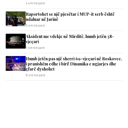
4 orë më parë
Raportohet se një pjesëtar i MUP-it serb është
ndaluar në Jarinë
5 orë më parë
Aksident me vdekje në Mirditë, humb jetën 38-
vjeçari
7 orë më parë
Humb jetën pas një sherri 69-vjeçari në Roskovec,
i pranishëm edhe i biri! Dinamika e ngjarjes dhe
çfarë dyshohet
8 orë më parë