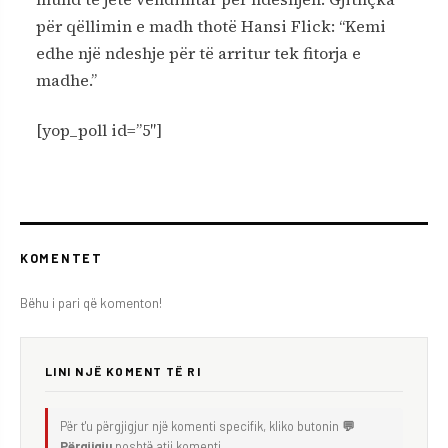
për qëllimin e madh thotë Hansi Flick: “Kemi
edhe një ndeshje për të arritur tek fitorja e
madhe.”
[yop_poll id=”5″]
KOMENTET
Bëhu i pari që komenton!
LINI NJË KOMENT TË RI
Për t'u përgjigjur një komenti specifik, kliko butonin
💬
Përgjigju
poshtë atij komenti.