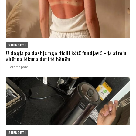
SHENDETI
U dogja pa dashje nga dielli këtë fundjavë – ja si m’u
shërua lëkura deri të hënën
10 orë më parë
SHENDETI