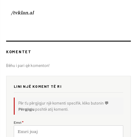
/tvklan.al
KOMENTET
Bëhu i pari që komenton!
LINI NJË KOMENT TË RI
Për t'u përgjigjur një komenti specifik, kliko butonin
💬
Përgjigju
poshtë atij komenti.
Emri
*