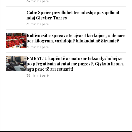
34 min më parë
Gabe Speier pezullohet tre ndeshje pas qëllimit
ndaj Gleyber Torres
35 min më parë
Kultivuesit e specave të ajvarit kërkojnë 50 denarë
për kilogram, vazhdojnë bllokadat në Strumicë
36 min më parë
EMRAT/ U kapën të armatosur teksa dyshohej se
po përgatisnin atentat me pagesë, Gjykata liron 3
nga pesë të arrestuarit!
36 min më parë