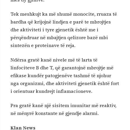
Tek meshkujt ka më shumë monocite, rruaza të
bardha që krijojnë lindjen e parë te mbrojtjes
dhe aktiviteti i tyre gjenetik është me i
përqëndruar në mbajtjen qelizore bazë mbi
sintezën e proteinave të reja.
Ndërsa gratë kanë nivele më të larta të
linfociteve B dhe T, që garantojnë mbrojtje më
efikase kundër patogjenëve tashmë të njohur
nga organizmi, dhe aktiviteti gjenetik është fort
i orientuar kundrejt inflamacioneve.
Pra gratë kanë një sisitem imunitar më reaktiv,
në mënyrë konstante në gjendje alarmi.
Klan News