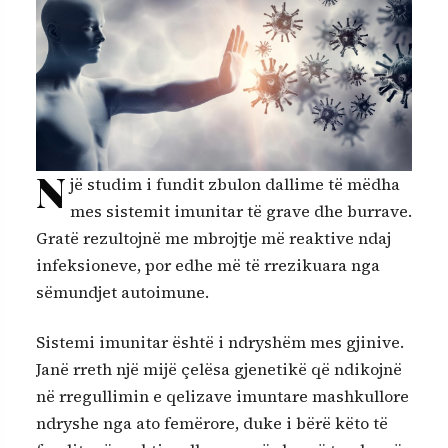
N
jë studim i fundit zbulon dallime të mëdha
mes sistemit imunitar të grave dhe burrave.
Gratë rezultojnë me mbrojtje më reaktive ndaj
infeksioneve, por edhe më të rrezikuara nga
sëmundjet autoimune.
Sistemi imunitar është i ndryshëm mes gjinive.
Janë rreth një mijë çelësa gjenetikë që ndikojnë
në rregullimin e qelizave imuntare mashkullore
ndryshe nga ato femërore, duke i bërë këto të