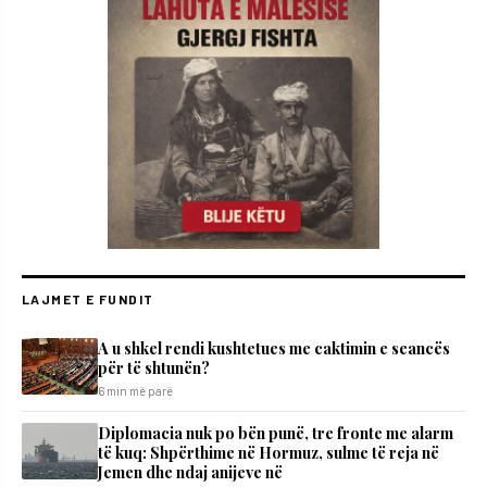
LAJMET E FUNDIT
A u shkel rendi kushtetues me caktimin e seancës
për të shtunën?
6 min më parë
Diplomacia nuk po bën punë, tre fronte me alarm
të kuq: Shpërthime në Hormuz, sulme të reja në
Jemen dhe ndaj anijeve në