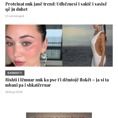
Proteinat nuk janë trend: Udhëzuesi i saktë i sasisë
që ju duhet
21 orë më parë
SHENDETI
Bishti i lëmuar nuk ka pse t’i dëmtojë flokët – ja si ta
mbani pa i shkatërruar
06 Aug 2026