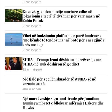
10 min më parë
Kosovë, gjenden mbetje mortore edhe në
lokacionin e tretë të dyshuar për varr masiv në
Zubin Potok
21 min më parë
Vihet në funksionim platforma e parë lundruese
“me këmbë të tendosura” në botë për energjinë e
erës me kap
21 min më parë
SHBA – Trump: Irani dëshiron marrëveshje me
SHBA-në, nuk dëshiron të goditet
22 min më parë
Një fjalë për secilën skuadër të WNBA-së në
sezonin 2026
30 min më parë
Një marrëveshje sign-and-trade për Jonathan
Kuminga mbetet e bllokuar ndërmjet Lakers dhe
Hawks