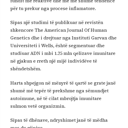
fundit më reaktive dhe me më shumë tendencë
për tu prekur nga procese inflamatore.
Sipas një studimi të publikuar në revistën
shkencore The American Journal Of Human
Genetics dhe i drejtuar nga Instituti Garvan dhe
Universiteti i Wells, është segmentuar dhe
studiuar ADN i mbi 1.25 mln qelizave imunitare
në gjakun e rreth një mijë individëve të
shëndetshëm.
Harta shpejgon në mënyrë të qartë se grate janë
shumë më tepër të prekshme nga sëmundjet
autoimune, në të cilat mbrojtja imunitare
sulmon vetë organizmin.
Sipas të dhënave, ndryshimet janë të mëdha
mes dy gjinive.