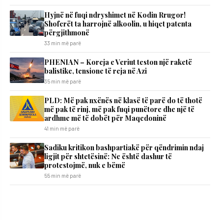
Hyjnë në fuqi ndryshimet në Kodin Rrugor!
Shoferët ta harrojnë alkoolin, u hiqet patenta
përgjithmonë
33 min më parë
PHENIAN – Koreja e Veriut teston një raketë
balistike, tensione të reja në Azi
35 min më parë
PLD: Më pak nxënës në klasë të parë do të thotë
më pak të rinj, më pak fuqi punëtore dhe një të
ardhme më të dobët për Maqedoninë
41 min më parë
Sadiku kritikon bashpartiakë për qëndrimin ndaj
ligjit për shtetësinë: Ne është dashur të
protestojmë, nuk e bëmë
55 min më parë