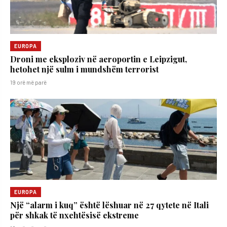
EUROPA
Droni me eksploziv në aeroportin e Leipzigut,
hetohet një sulm i mundshëm terrorist
19 orë më parë
EUROPA
Një “alarm i kuq” është lëshuar në 27 qytete në Itali
për shkak të nxehtësisë ekstreme