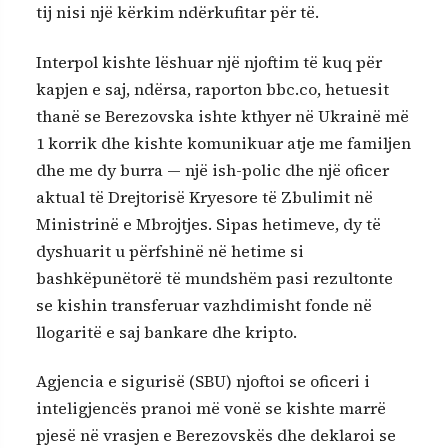
tij nisi një kërkim ndërkufitar për të.
Interpol kishte lëshuar një njoftim të kuq për
kapjen e saj, ndërsa, raporton bbc.co, hetuesit
thanë se Berezovska ishte kthyer në Ukrainë më
1 korrik dhe kishte komunikuar atje me familjen
dhe me dy burra — një ish-polic dhe një oficer
aktual të Drejtorisë Kryesore të Zbulimit në
Ministrinë e Mbrojtjes. Sipas hetimeve, dy të
dyshuarit u përfshinë në hetime si
bashkëpunëtorë të mundshëm pasi rezultonte
se kishin transferuar vazhdimisht fonde në
llogaritë e saj bankare dhe kripto.
Agjencia e sigurisë (SBU) njoftoi se oficeri i
inteligjencës pranoi më vonë se kishte marrë
pjesë në vrasjen e Berezovskës dhe deklaroi se