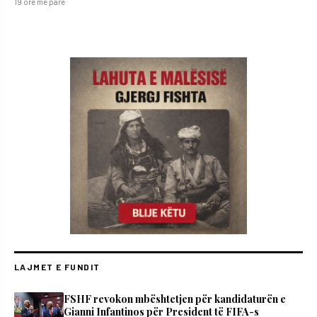
19 orë më parë
LAJMET E FUNDIT
FSHF revokon mbështetjen për kandidaturën e
Gianni Infantinos për President të FIFA-s