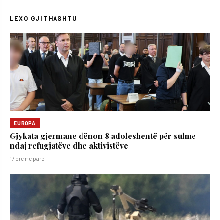
LEXO GJITHASHTU
EUROPA
Gjykata gjermane dënon 8 adoleshentë për sulme
ndaj refugjatëve dhe aktivistëve
17 orë më parë