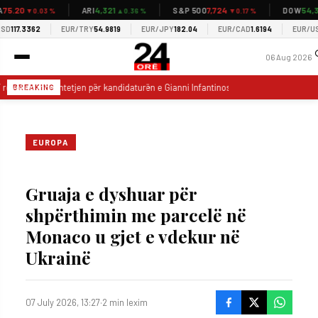
5.20
4,321
7,724
54,34
ARI
S&P 500
DOW
▼0.03 %
▲0.36 %
▼0.17 %
117.3362
EUR/TRY
54.9819
EUR/JPY
182.04
EUR/CAD
1.6194
EUR/USD
1
06 Aug 2026
revokon mbështetjen për kandidaturën e Gianni Infantinos për President të FIFA-
BREAKING
EUROPA
Gruaja e dyshuar për
shpërthimin me parcelë në
Monaco u gjet e vdekur në
Ukrainë
07 July 2026, 13:27
·
2 min lexim