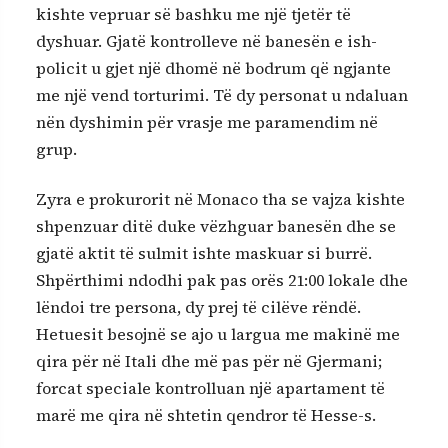
kishte vepruar së bashku me një tjetër të
dyshuar. Gjatë kontrolleve në banesën e ish-
policit u gjet një dhomë në bodrum që ngjante
me një vend torturimi. Të dy personat u ndaluan
nën dyshimin për vrasje me paramendim në
grup.
Zyra e prokurorit në Monaco tha se vajza kishte
shpenzuar ditë duke vëzhguar banesën dhe se
gjatë aktit të sulmit ishte maskuar si burrë.
Shpërthimi ndodhi pak pas orës 21:00 lokale dhe
lëndoi tre persona, dy prej të cilëve rëndë.
Hetuesit besojnë se ajo u largua me makinë me
qira për në Itali dhe më pas për në Gjermani;
forcat speciale kontrolluan një apartament të
marë me qira në shtetin qendror të Hesse-s.