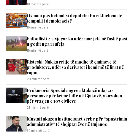
10 min më parë
Osmani pas betimit si deputete: Po rikthehemi te
tempulli i demokracisë
15 min më parë
Futbollisti 24-vjeçar ka ndërruar jetë në fushë pasi
u godit nga rrufeja
15 min më parë
Risteski: Nuk ka rritje të madhe të çmimeve të
produkteve, ndërsa derivatet i kemi më të lirat në
rajon
20 min më parë
Prokuroria Speciale ngre aktakuzë ndaj 20
personave për krime lufte në Gjakovë, akuzohen
për vrasjen e 107 civilëve
21 min më parë
Mustafi akuzon institucionet serbe për “spastrimin
administrativ” të shqiptarëve në Bujanoc
30 min më parë