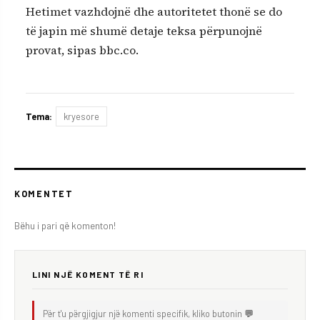
Hetimet vazhdojnë dhe autoritetet thonë se do
të japin më shumë detaje teksa përpunojnë
provat, sipas bbc.co.
Tema:
kryesore
KOMENTET
Bëhu i pari që komenton!
LINI NJË KOMENT TË RI
Për t'u përgjigjur një komenti specifik, kliko butonin
💬