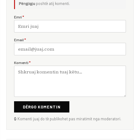
Përgjigju
poshtë atij komenti.
Emri
*
Email
*
Komenti
*
DËRGO KOMENTIN
🔒 Komenti juaj do të publikohet pas miratimit nga moderatori.