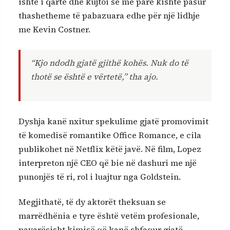
ishte i qartë dhe kujtoi se më parë kishte pasur
thashetheme të pabazuara edhe për një lidhje
me Kevin Costner.
“Kjo ndodh gjatë gjithë kohës. Nuk do të
thotë se është e vërtetë,” tha ajo.
Dyshja kanë nxitur spekulime gjatë promovimit
të komedisë romantike Office Romance, e cila
publikohet në Netflix këtë javë. Në film, Lopez
interpreton një CEO që bie në dashuri me një
punonjës të ri, rol i luajtur nga Goldstein.
Megjithatë, të dy aktorët theksuan se
marrëdhënia e tyre është vetëm profesionale,
pavarësisht kimisë që kanë shfaqur gjatë