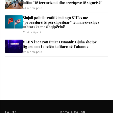
luftim “të terrorizmit dhe rreziqeve të sigurisë”
23 min më parë
Sinjali politik i ratifikimit nga SHBA me
“procedurë të përshpejtuar” të marrëveshjes
ushtarake me Shqipërinë
31 min më parë
VLEN i reagon Bujar Osmanit: Gjuha shqipe
figuron në tabelën kufitare në Tabanoc
42 min më parë
LAJME
BOTA & RAJONI