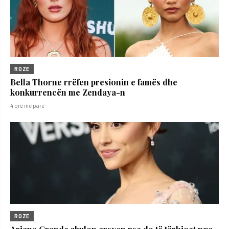
ROZE
Bella Thorne rrëfen presionin e famës dhe
konkurrencën me Zendaya-n
4 orë më parë
ROZE