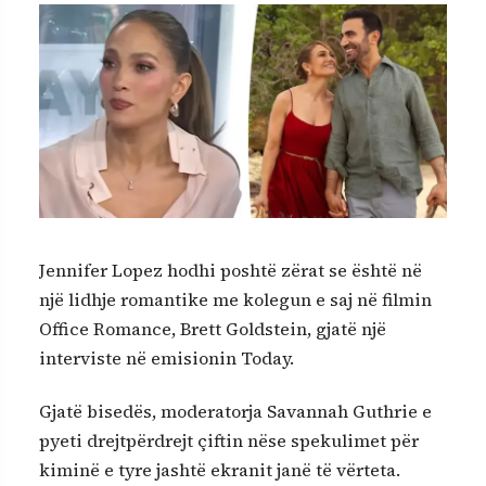
Jennifer Lopez hodhi poshtë zërat se është në
një lidhje romantike me kolegun e saj në filmin
Office Romance, Brett Goldstein, gjatë një
interviste në emisionin
Today
.
Gjatë bisedës, moderatorja Savannah Guthrie e
pyeti drejtpërdrejt çiftin nëse spekulimet për
kiminë e tyre jashtë ekranit janë të vërteta.