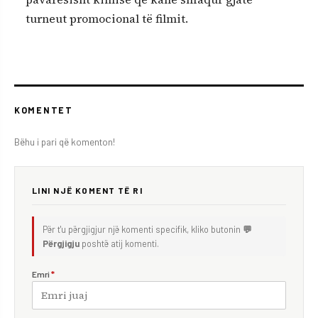
turneut promocional të filmit.
KOMENTET
Bëhu i pari që komenton!
LINI NJË KOMENT TË RI
Për t'u përgjigjur një komenti specifik, kliko butonin
💬
Përgjigju
poshtë atij komenti.
Emri
*