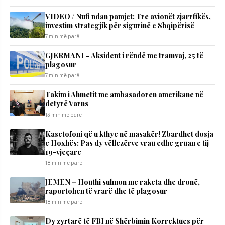
VIDEO / Nufi ndan pamjet: Tre avionët zjarrfikës,
investim strategjik për sigurinë e Shqipërisë
7 min më parë
GJERMANI – Aksident i rëndë me tramvaj, 25 të
plagosur
7 min më parë
Takim i Ahmetit me ambasadoren amerikane në
detyrë Varns
13 min më parë
Kasetofoni që u kthye në masakër! Zbardhet dosja
e Hoxhës: Pas dy vëllezërve vrau edhe gruan e tij
19-vjeçare
18 min më parë
JEMEN – Houthi sulmon me raketa dhe dronë,
raportohen të vrarë dhe të plagosur
18 min më parë
Dy zyrtarë të FBI në Shërbimin Korrektues për