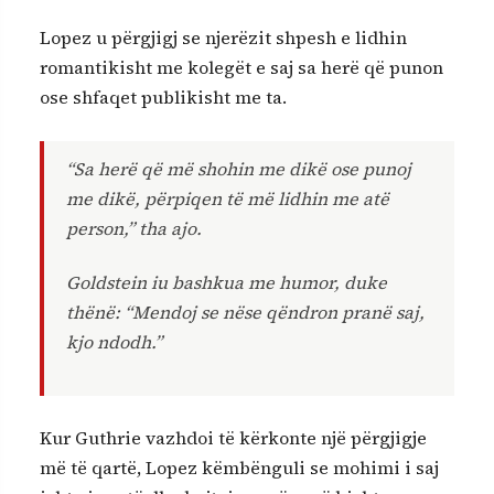
Lopez u përgjigj se njerëzit shpesh e lidhin
romantikisht me kolegët e saj sa herë që punon
ose shfaqet publikisht me ta.
“Sa herë që më shohin me dikë ose punoj
me dikë, përpiqen të më lidhin me atë
person,” tha ajo.
Goldstein iu bashkua me humor, duke
thënë: “Mendoj se nëse qëndron pranë saj,
kjo ndodh.”
Kur Guthrie vazhdoi të kërkonte një përgjigje
më të qartë, Lopez këmbënguli se mohimi i saj