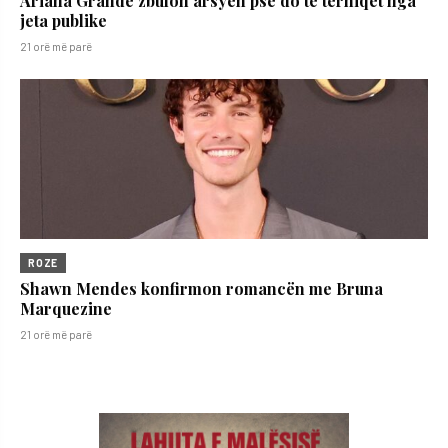
Ariana Grande zbulon arsyen pse do të tërhiqet nga
jeta publike
21 orë më parë
ROZE
Shawn Mendes konfirmon romancën me Bruna
Marquezine
21 orë më parë