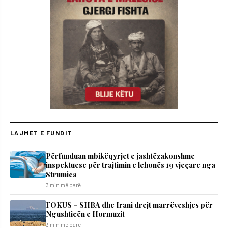
LAJMET E FUNDIT
Përfunduan mbikëqyrjet e jashtëzakonshme
inspektuese për trajtimin e lehonës 19 vjeçare nga
Strumica
3 min më parë
FOKUS – SHBA dhe Irani drejt marrëveshjes për
Ngushticën e Hormuzit
3 min më parë