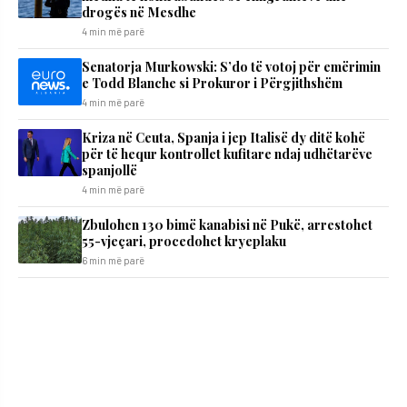
drogës në Mesdhe
4 min më parë
Senatorja Murkowski: S’do të votoj për emërimin
e Todd Blanche si Prokuror i Përgjithshëm
4 min më parë
Kriza në Ceuta, Spanja i jep Italisë dy ditë kohë
për të hequr kontrollet kufitare ndaj udhëtarëve
spanjollë
4 min më parë
Zbulohen 130 bimë kanabisi në Pukë, arrestohet
55-vjeçari, procedohet kryeplaku
6 min më parë