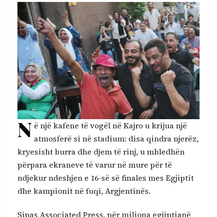
N
ë një kafene të vogël në Kajro u krijua një
atmosferë si në stadium: disa qindra njerëz,
kryesisht burra dhe djem të rinj, u mbledhën
përpara ekraneve të varur në mure për të
ndjekur ndeshjen e 16-së së finales mes Egjiptit
dhe kampionit në fuqi, Argjentinës.
Sipas Associated Press, për miliona egjiptianë