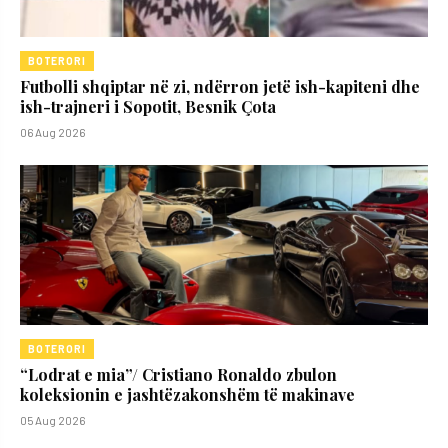
BOTERORI
Futbolli shqiptar në zi, ndërron jetë ish-kapiteni dhe
ish-trajneri i Sopotit, Besnik Çota
06 Aug 2026
BOTERORI
“Lodrat e mia”/ Cristiano Ronaldo zbulon
koleksionin e jashtëzakonshëm të makinave
05 Aug 2026