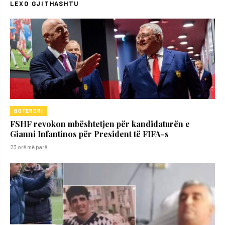
LEXO GJITHASHTU
BOTERORI
FSHF revokon mbështetjen për kandidaturën e
Gianni Infantinos për President të FIFA-s
23 orë më parë