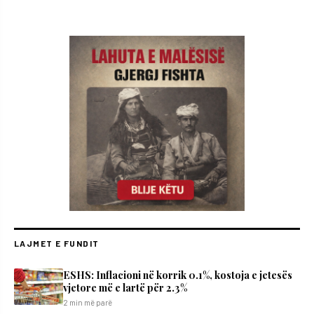
LAJMET E FUNDIT
ESHS: Inflacioni në korrik 0.1%, kostoja e jetesës
vjetore më e lartë për 2.3%
2 min më parë