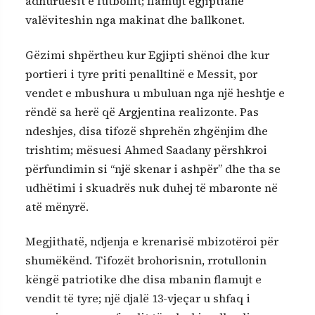
adhuruesit e futbollit; flamujt egjiptianë
valëviteshin nga makinat dhe ballkonet.
Gëzimi shpërtheu kur Egjipti shënoi dhe kur
portieri i tyre priti penalltinë e Messit, por
vendet e mbushura u mbuluan nga një heshtje e
rëndë sa herë që Argjentina realizonte. Pas
ndeshjes, disa tifozë shprehën zhgënjim dhe
trishtim; mësuesi Ahmed Saadany përshkroi
përfundimin si “një skenar i ashpër” dhe tha se
udhëtimi i skuadrës nuk duhej të mbaronte në
atë mënyrë.
Megjithatë, ndjenja e krenarisë mbizotëroi për
shumëkënd. Tifozët brohorisnin, rrotullonin
këngë patriotike dhe disa mbanin flamujt e
vendit të tyre; një djalë 13-vjeçar u shfaq i