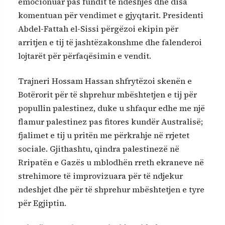
emocionuar pas fundit të ndeshjes dhe disa
komentuan për vendimet e gjyqtarit. Presidenti
Abdel-Fattah el-Sissi përgëzoi ekipin për
arritjen e tij të jashtëzakonshme dhe falenderoi
lojtarët për përfaqësimin e vendit.
Trajneri Hossam Hassan shfrytëzoi skenën e
Botërorit për të shprehur mbështetjen e tij për
popullin palestinez, duke u shfaqur edhe me një
flamur palestinez pas fitores kundër Australisë;
fjalimet e tij u pritën me përkrahje në rrjetet
sociale. Gjithashtu, qindra palestinezë në
Rripatën e Gazës u mblodhën rreth ekraneve në
strehimore të improvizuara për të ndjekur
ndeshjet dhe për të shprehur mbështetjen e tyre
për Egjiptin.