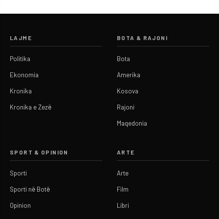
LAJME
BOTA & RAJONI
Politika
Bota
Ekonomia
Amerika
Kronika
Kosova
Kronika e Zezë
Rajoni
Maqedonia
SPORT & OPINION
ARTE
Sporti
Arte
Sporti në Botë
Film
Opinion
Libri