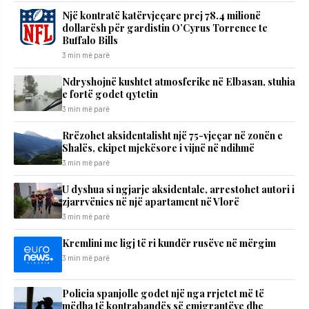
Një kontratë katërvjeçare prej 78.4 milionë
dollarësh për gardistin O’Cyrus Torrence te
Buffalo Bills
3 min më parë
Ndryshojnë kushtet atmosferike në Elbasan, stuhia
e fortë godet qytetin
3 min më parë
Rrëzohet aksidentalisht një 75-vjeçar në zonën e
Shalës, ekipet mjekësore i vijnë në ndihmë
3 min më parë
U dyshua si ngjarje aksidentale, arrestohet autori i
zjarrvënies në një apartament në Vlorë
3 min më parë
Kremlini me ligj të ri kundër rusëve në mërgim
3 min më parë
Policia spanjolle godet një nga rrjetet më të
mëdha të kontrabandës së emigrantëve dhe