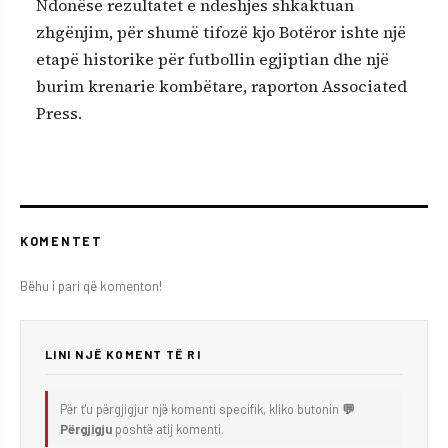
Ndonëse rezultatet e ndeshjes shkaktuan
zhgënjim, për shumë tifozë kjo Botëror ishte një
etapë historike për futbollin egjiptian dhe një
burim krenarie kombëtare, raporton Associated
Press.
KOMENTET
Bëhu i pari që komenton!
LINI NJË KOMENT TË RI
Për t'u përgjigjur një komenti specifik, kliko butonin
💬
Përgjigju
poshtë atij komenti.