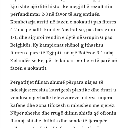
kjo ishte një ditë historike megjithë rezultatin
përfundimtar 2-3 në favor të Argjentinës.
Kombëtarja arriti në fazën e nokautit pas fitores
4-2 me penallti kundër Australisë, pas barazimit
1-1, dhe siguroi vendin e dytë në Grupin G pas
Belgjikës. Ky kampionat shënoi gjithashtu
fitoren e parë të Egjiptit në një Botëror, 3-1 ndaj
Zelandës së Re, për të kaluar për herë të parë në
fazën e nokautit.
Përgatitjet filluan shumë përpara nisjes së
ndeshjes: rreshta karrigesh plastike dhe druri u
vendosën përballë televizorëve, ndërsa mijëra
kafene dhe zona tifozësh u mbushën me njerëz.
Nëpër sheshe dhe rrugë dilnin shitës që ofronin
flamuj, shishe, bilbila dhe sende të tjera për