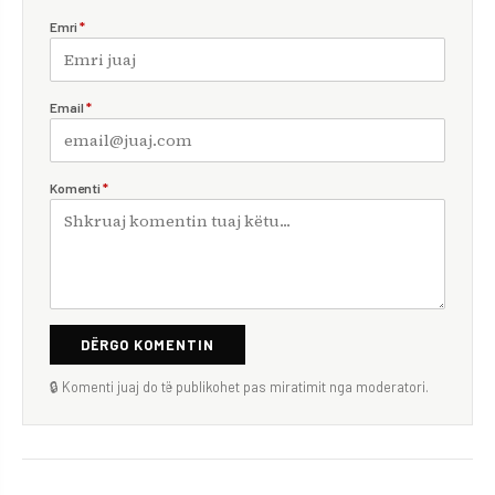
Emri
*
Email
*
Komenti
*
DËRGO KOMENTIN
🔒 Komenti juaj do të publikohet pas miratimit nga moderatori.