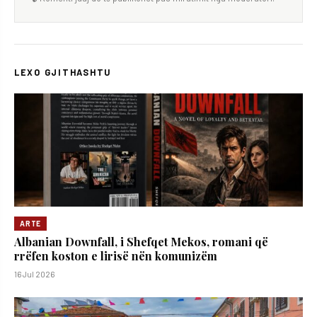
LEXO GJITHASHTU
ARTE
Albanian Downfall, i Shefqet Mekos, romani që
rrëfen koston e lirisë nën komunizëm
16 Jul 2026