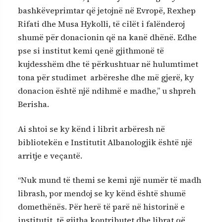
bashkëveprimtar që jetojnë në Evropë, Rexhep
Rifati dhe Musa Hykolli, të cilët i falënderoj
shumë për donacionin që na kanë dhënë. Edhe
pse si institut kemi qenë gjithmonë të
kujdesshëm dhe të përkushtuar në hulumtimet
tona për studimet arbëreshe dhe më gjerë, ky
donacion është një ndihmë e madhe,” u shpreh
Berisha.
Ai shtoi se ky kënd i librit arbëresh në
bibliotekën e Institutit Albanologjik është një
arritje e veçantë.
“Nuk mund të themi se kemi një numër të madh
librash, por mendoj se ky kënd është shumë
domethënës. Për herë të parë në historinë e
institutit, të gjitha kontributet dhe librat që