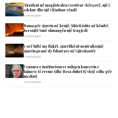
Aksident në magjistralen Gostivar-Kërçovë, një i
vdekur dhe një i lënduar rëndë
1 orë më parë
Rama për zjarrin në Krujë: Shteti ishte në këmbë,
heronjtë tanë shmangën një tragjedi
1 orë më parë
7 orë luftë me flakët, zjarrfikësit neutralizojnë
zjarrin pranë dy fshatrave në Gjirokastër
1 orë më parë
Censura e institucioneve ushqen kancerin e
lajmeve të rreme (dhe Besa duhet të vlejë edhe për
mediat)
1 orë më parë