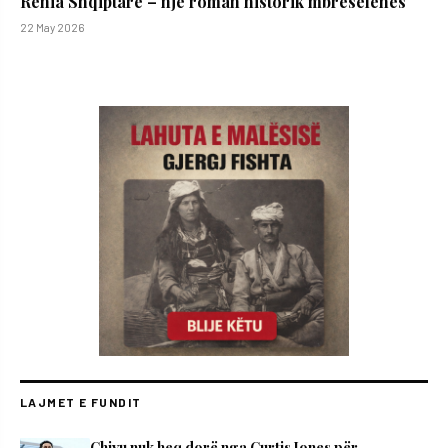
Rënia Shqiptare – një roman historik mbresëlënës
22 May 2026
LAJMET E FUNDIT
Chivu nuk heq dorë nga Curtis Jones për