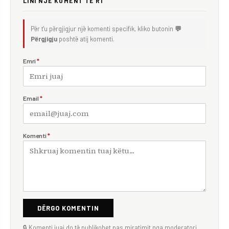
LINI NJË KOMENT TË RI
Për t'u përgjigjur një komenti specifik, kliko butonin
💬
Përgjigju
poshtë atij komenti.
Emri
*
Email
*
Komenti
*
DËRGO KOMENTIN
🔒 Komenti juaj do të publikohet pas miratimit nga moderatori.