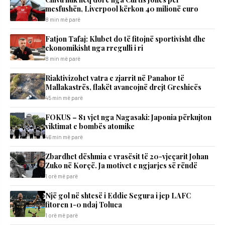
mesfushën, Liverpool kërkon 40 milionë euro
8 min më parë
Fatjon Tafaj: Klubet do të fitojnë sportivisht dhe
ekonomikisht nga rregulli i ri
8 min më parë
Riaktivizohet vatra e zjarrit në Panahor të
Mallakastrës, flakët avancojnë drejt Greshicës
45 min më parë
FOKUS – 81 vjet nga Nagasaki: Japonia përkujton
viktimat e bombës atomike
46 min më parë
Zbardhet dëshmia e vrasësit të 20-vjeçarit Johan
Zuko në Korçë. Ja motivet e ngjarjes së rëndë
1 orë më parë
Një gol në shtesë i Eddie Segura i jep LAFC
fitoren 1-0 ndaj Toluca
1 orë më parë