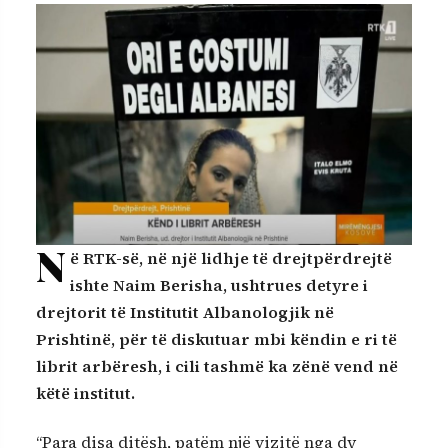
N
ë RTK-së, në një lidhje të drejtpërdrejtë
ishte Naim Berisha, ushtrues detyre i
drejtorit të Institutit Albanologjik në
Prishtinë, për të diskutuar mbi këndin e ri të
librit arbëresh, i cili tashmë ka zënë vend në
këtë institut.
“Para disa ditësh, patëm një vizitë nga dy