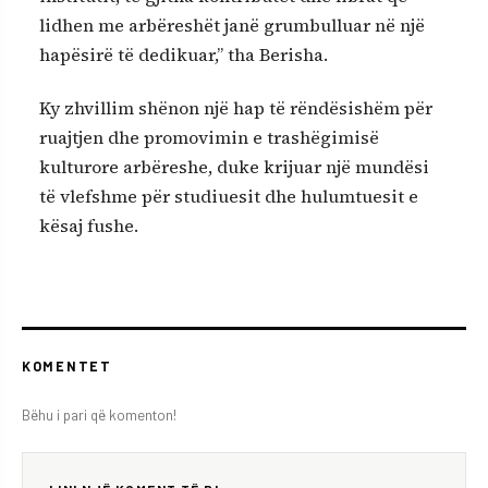
lidhen me arbëreshët janë grumbulluar në një
hapësirë të dedikuar,” tha Berisha.
Ky zhvillim shënon një hap të rëndësishëm për
ruajtjen dhe promovimin e trashëgimisë
kulturore arbëreshe, duke krijuar një mundësi
të vlefshme për studiuesit dhe hulumtuesit e
kësaj fushe.
KOMENTET
Bëhu i pari që komenton!