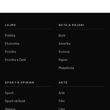
LAJME
BOTA & RAJONI
Politika
Bota
Ekonomia
Amerika
Kronika
Kosova
Kronika e Zezë
Rajoni
Maqedonia
SPORT & OPINION
ARTE
Sporti
Arte
Sporti në Botë
Film
Opinion
Libri