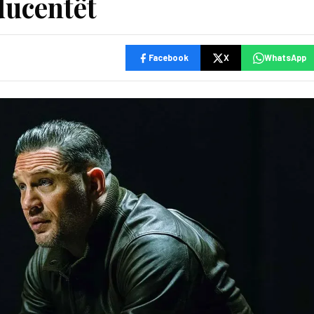
ducentët
Facebook
X
WhatsApp