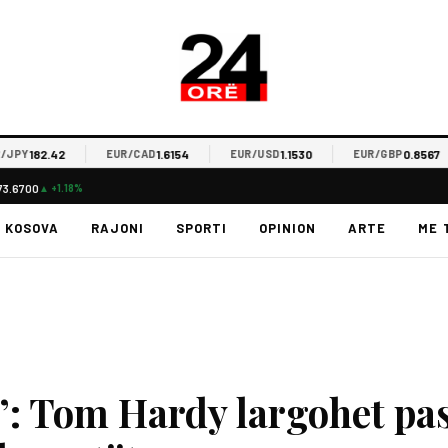
182.42
1.6154
1.1530
0.8567
Y
EUR/CAD
EUR/USD
EUR/GBP
73.6700
▲ +1.18%
KOSOVA
RAJONI
SPORTI
OPINION
ARTE
ME 
: Tom Hardy largohet pa