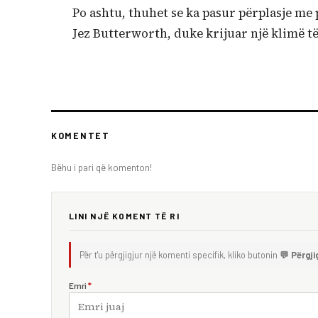
Po ashtu, thuhet se ka pasur përplasje me
Jez Butterworth, duke krijuar një klimë t
KOMENTET
Bëhu i pari që komenton!
LINI NJË KOMENT TË RI
Për t'u përgjigjur një komenti specifik, kliko butonin
💬 Përgji
Emri
*