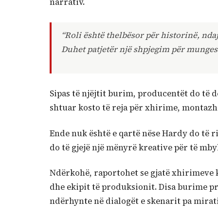
narrativ.
“Roli është thelbësor për historinë, nda
Duhet patjetër një shpjegim për mungesë
Sipas të njëjtit burim, producentët do të 
shtuar kosto të reja për xhirime, montazh 
Ende nuk është e qartë nëse Hardy do të r
do të gjejë një mënyrë kreative për të mbyll
Ndërkohë, raportohet se gjatë xhirimeve 
dhe ekipit të produksionit. Disa burime p
ndërhynte në dialogët e skenarit pa mira