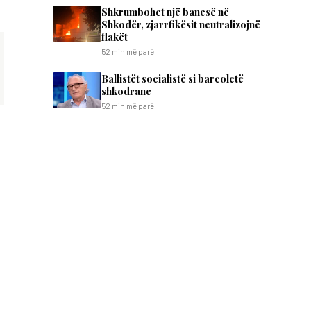
Shkrumbohet një banesë në
Shkodër, zjarrfikësit neutralizojnë
flakët
52 min më parë
Ballistët socialistë si barcoletë
shkodrane
52 min më parë