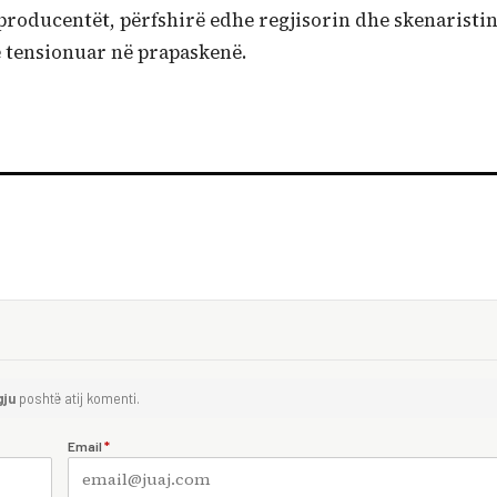
 producentët, përfshirë edhe regjisorin dhe skenaristi
ë tensionuar në prapaskenë.
gju
poshtë atij komenti.
Email
*