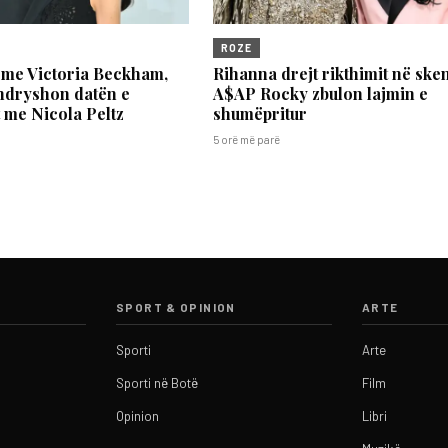
ROZE
 me Victoria Beckham,
Rihanna drejt rikthimit në ske
ndryshon datën e
A$AP Rocky zbulon lajmin e
t me Nicola Peltz
shumëpritur
5 orë më parë
SPORT & OPINION
ARTE
Sporti
Arte
Sporti në Botë
Film
Opinion
Libri