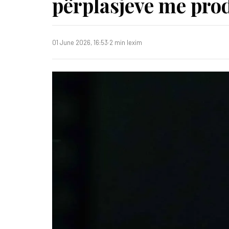
përplasjeve me pro
01 June 2026, 16:53
·
2 min lexim