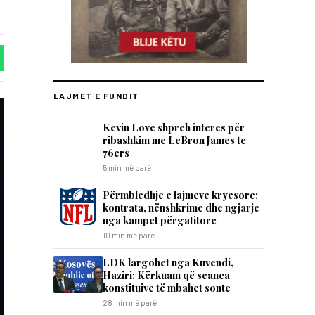
LAJMET E FUNDIT
Kevin Love shpreh interes për
ribashkim me LeBron James te
76ers
5 min më parë
Përmbledhje e lajmeve kryesore:
kontrata, nënshkrime dhe ngjarje
nga kampet përgatitore
10 min më parë
LDK largohet nga Kuvendi,
Haziri: Kërkuam që seanca
konstituive të mbahet sonte
28 min më parë