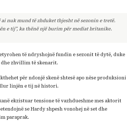
j ai nuk mund të zhduket thjesht në sezonin e tretë.
n e tij”, ka thënë një burim për mediat britanike.
detyrohen të ndryshojnë fundin e sezonit të dytë, duke
dhe zhvillim të skenarit.
ikthehet për ndonjë skenë shtesë apo nëse produksioni
ur linjën e tij në histori.
kanë ekzistuar tensione të vazhdueshme mes aktorit
retendojnë se Hardy shpesh vonohej në set dhe
tim paraprak.