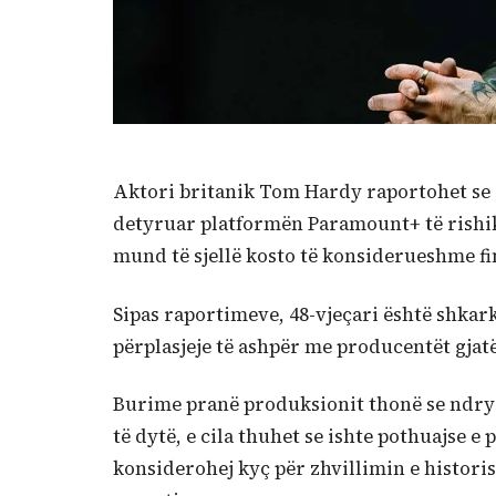
Aktori britanik Tom Hardy raportohet se 
detyruar platformën Paramount+ të rishiko
mund të sjellë kosto të konsiderueshme fi
Sipas raportimeve, 48-vjeçari është shkark
përplasjeje të ashpër me producentët gjatë
Burime pranë produksionit thonë se ndrys
të dytë, e cila thuhet se ishte pothuajse 
konsiderohej kyç për zhvillimin e historisë