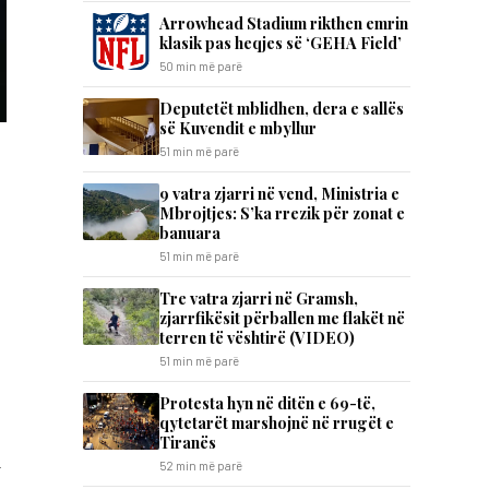
Arrowhead Stadium rikthen emrin
klasik pas heqjes së ‘GEHA Field’
50 min më parë
Deputetët mblidhen, dera e sallës
së Kuvendit e mbyllur
51 min më parë
9 vatra zjarri në vend, Ministria e
Mbrojtjes: S’ka rrezik për zonat e
banuara
51 min më parë
Tre vatra zjarri në Gramsh,
zjarrfikësit përballen me flakët në
terren të vështirë (VIDEO)
51 min më parë
Protesta hyn në ditën e 69-të,
qytetarët marshojnë në rrugët e
Tiranës
m
52 min më parë