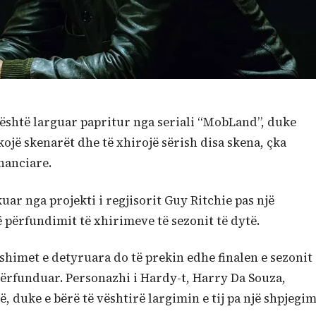
është larguar papritur nga seriali “MobLand”, duke
jë skenarët dhe të xhirojë sërish disa skena, çka
nanciare.
uar nga projekti i regjisorit Guy Ritchie pas një
 përfundimit të xhirimeve të sezonit të dytë.
himet e detyruara do të prekin edhe finalen e sezonit
e përfunduar. Personazhi i Hardy-t, Harry Da Souza,
, duke e bërë të vështirë largimin e tij pa një shpjegi