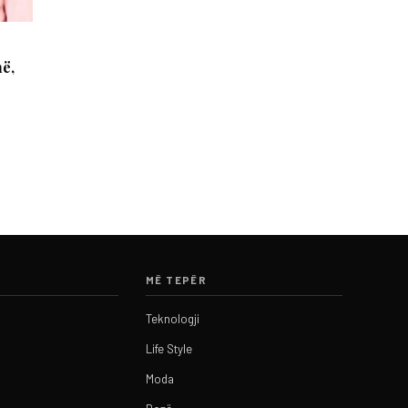
në,
MË TEPËR
Teknologji
Life Style
Moda