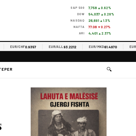
7,758
S&P 500
▲0.62%
54,037
DOW
▲0.28%
26,691
NASDAQ
▲1.3%
77.08
NAFTA
▼0.27%
4,401
ARI
▲2.37%
0.9357
93.2212
61.4970
EUR/CHF
EUR/ALL
EUR/MKD
EUR/RS
🔍
TEPER
s