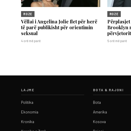
ROZE
ROZE
Vëllai i Angelina Jolie flet për herë
Përplasjet
të parë publikisht për orientimin
Brooklyn 
seksual
përvjetori
4 orë më parë
5 orë më parë
LAJME
BOTA & RAJONI
Politika
Bota
Ekonomia
Amerika
Kronika
Kosova