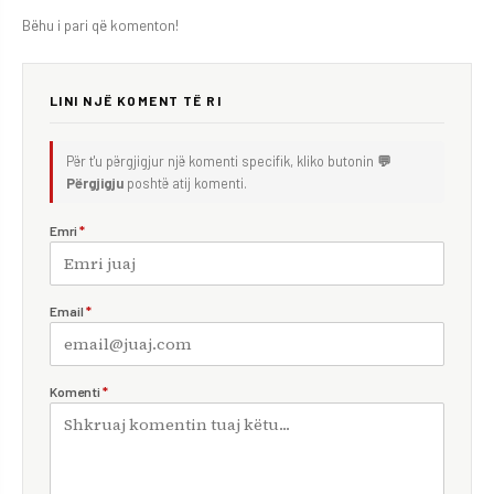
Bëhu i pari që komenton!
LINI NJË KOMENT TË RI
Për t'u përgjigjur një komenti specifik, kliko butonin
💬
Përgjigju
poshtë atij komenti.
Emri
*
Email
*
Komenti
*