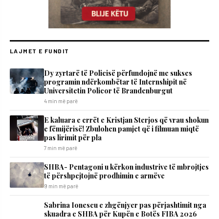
LAJMET E FUNDIT
Dy zyrtarë të Policisë përfundojnë me sukses
programin ndërkombëtar të Internshipit në
Universitetin Policor të Brandenburgut
4 min më parë
E kaluara e errët e Kristjan Sterjos që vrau shokun
e fëmijërisë! Zbulohen pamjet që i filmuan miqtë
pas lirimit për pla
7 min më parë
SHBA- Pentagoni u kërkon industrive të mbrojtjes
të përshpejtojnë prodhimin e armëve
9 min më parë
Sabrina Ionescu e zhgënjyer pas përjashtimit nga
skuadra e SHBA për Kupën e Botës FIBA 2026