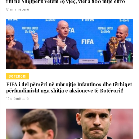
riu në Shqipëri! Vetëm 19 vjeç, vlera 800 mijë euro
51 min më parë
BOTERORI
FIFA i del përsëri në mbrojtje Infantinos dhe tërhiqet
përfundimisht nga shitja e aksioneve të Botërorit!
19 orë më parë