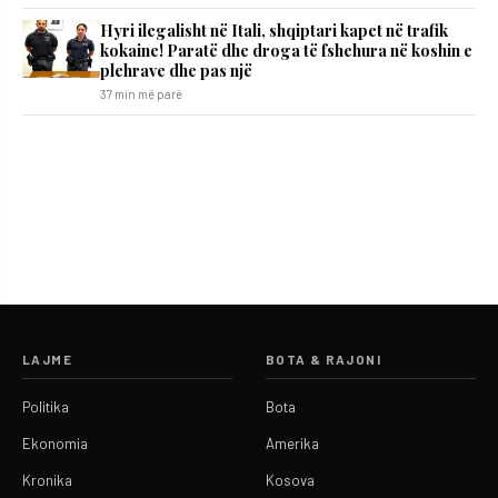
Hyri ilegalisht në Itali, shqiptari kapet në trafik
kokaine! Paratë dhe droga të fshehura në koshin e
plehrave dhe pas një
37 min më parë
LAJME
BOTA & RAJONI
Politika
Bota
Ekonomia
Amerika
Kronika
Kosova