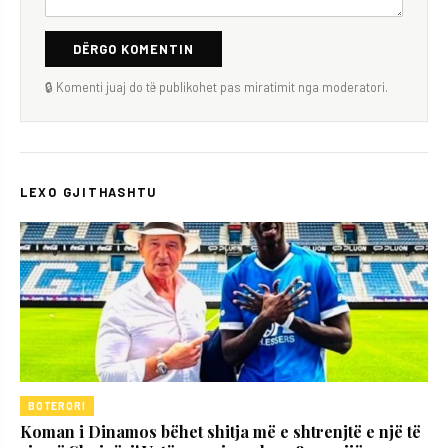
DËRGO KOMENTIN
🔒 Komenti juaj do të publikohet pas miratimit nga moderatori.
LEXO GJITHASHTU
BOTERORI
Koman i Dinamos bëhet shitja më e shtrenjtë e një të