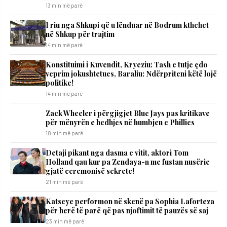
13 min më parë
I riu nga Shkupi që u lënduar në Bodrum kthehet
në Shkup për trajtim
14 min më parë
​Konstituimi i Kuvendit, Kryeziu: Tash e tutje çdo
veprim jokushtetues, Baraliu: Ndërpriteni këtë lojë
politike!
14 min më parë
Zack Wheeler i përgjigjet Blue Jays pas kritikave
për mënyrën e hedhjes në humbjen e Phillies
18 min më parë
Detaji pikant nga dasma e vitit, aktori Tom
Holland qau kur pa Zendaya-n me fustan nusërie
gjatë ceremonisë sekrete!
21 min më parë
Katseye performon në skenë pa Sophia Laforteza
për herë të parë që pas njoftimit të pauzës së saj
23 min më parë