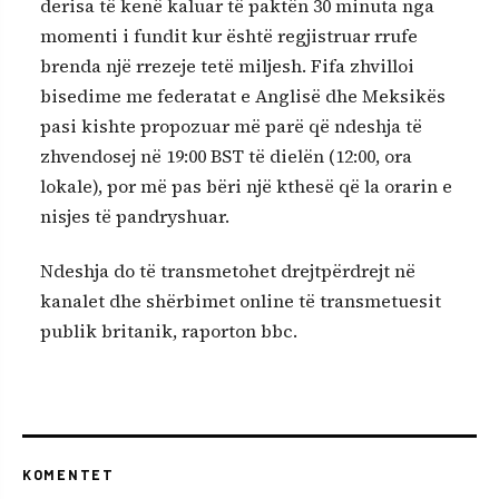
derisa të kenë kaluar të paktën 30 minuta nga
momenti i fundit kur është regjistruar rrufe
brenda një rrezeje tetë miljesh. Fifa zhvilloi
bisedime me federatat e Anglisë dhe Meksikës
pasi kishte propozuar më parë që ndeshja të
zhvendosej në 19:00 BST të dielën (12:00, ora
lokale), por më pas bëri një kthesë që la orarin e
nisjes të pandryshuar.
Ndeshja do të transmetohet drejtpërdrejt në
kanalet dhe shërbimet online të transmetuesit
publik britanik, raporton bbc.
KOMENTET