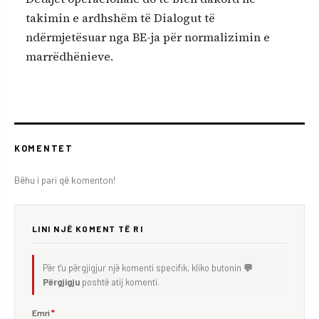
takimin e ardhshëm të Dialogut të
ndërmjetësuar nga BE-ja për normalizimin e
marrëdhënieve.
KOMENTET
Bëhu i pari që komenton!
LINI NJË KOMENT TË RI
Për t'u përgjigjur një komenti specifik, kliko butonin
💬
Përgjigju
poshtë atij komenti.
Emri
*