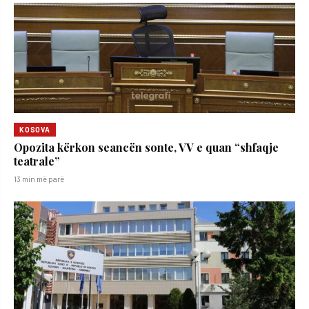
KOSOVA
Opozita kërkon seancën sonte, VV e quan “shfaqje
teatrale”
13 min më parë