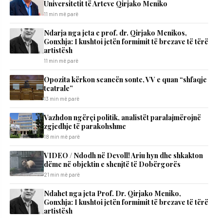
Universitetit të Arteve Qirjako Meniko
11 min më parë
Ndarja nga jeta e prof. dr. Qirjako Menikos,
Gonxhja: I kushtoi jetën formimit të brezave të tërë
artistësh
11 min më parë
Opozita kërkon seancën sonte, VV e quan “shfaqje
teatrale”
13 min më parë
Vazhdon ngërçi politik, analistët paralajmërojnë
zgjedhje të parakohshme
18 min më parë
VIDEO / Ndodh në Devoll! Ariu hyn dhe shkakton
dëme në objektin e shenjtë të Dobërgorës
21 min më parë
Ndahet nga jeta Prof. Dr. Qirjako Meniko,
Gonxhja: I kushtoi jetën formimit të brezave të tërë
artistësh