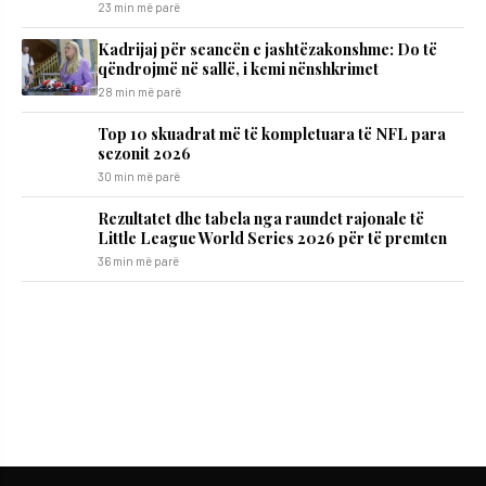
23 min më parë
Kadrijaj për seancën e jashtëzakonshme: Do të
qëndrojmë në sallë, i kemi nënshkrimet
28 min më parë
Top 10 skuadrat më të kompletuara të NFL para
sezonit 2026
30 min më parë
Rezultatet dhe tabela nga raundet rajonale të
Little League World Series 2026 për të premten
36 min më parë