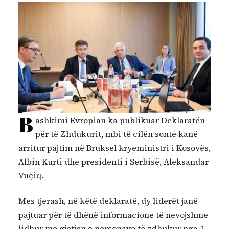
B
ashkimi Evropian ka publikuar Deklaratën
për të Zhdukurit, mbi të cilën sonte kanë
arritur pajtim në Bruksel kryeministri i Kosovës,
Albin Kurti dhe presidenti i Serbisë, Aleksandar
Vuçiq.
Mes tjerash, në këtë deklaratë, dy liderët janë
pajtuar për të dhënë informacione të nevojshme
lidhur me gjetjen e personave të zdhukur nga 1