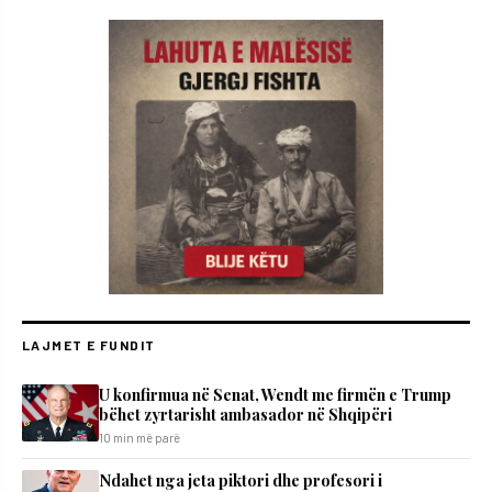
LAJMET E FUNDIT
U konfirmua në Senat, Wendt me firmën e Trump
bëhet zyrtarisht ambasador në Shqipëri
10 min më parë
Ndahet nga jeta piktori dhe profesori i