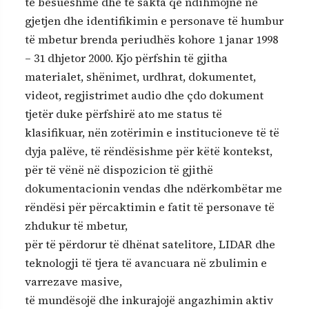
të besueshme dhe të sakta që ndihmojnë në
gjetjen dhe identifikimin e personave të humbur
të mbetur brenda periudhës kohore 1 janar 1998
– 31 dhjetor 2000. Kjo përfshin të gjitha
materialet, shënimet, urdhrat, dokumentet,
videot, regjistrimet audio dhe çdo dokument
tjetër duke përfshirë ato me status të
klasifikuar, nën zotërimin e institucioneve të të
dyja palëve, të rëndësishme për këtë kontekst,
për të vënë në dispozicion të gjithë
dokumentacionin vendas dhe ndërkombëtar me
rëndësi për përcaktimin e fatit të personave të
zhdukur të mbetur,
për të përdorur të dhënat satelitore, LIDAR dhe
teknologji të tjera të avancuara në zbulimin e
varrezave masive,
të mundësojë dhe inkurajojë angazhimin aktiv