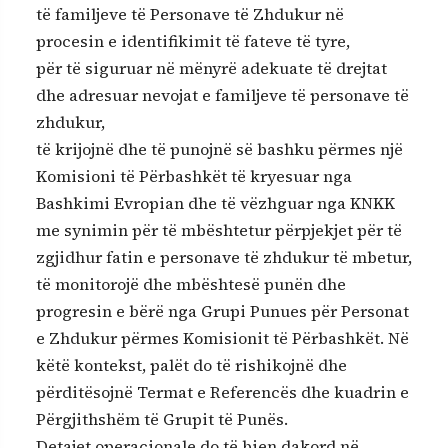
të familjeve të Personave të Zhdukur në
procesin e identifikimit të fateve të tyre,
për të siguruar në mënyrë adekuate të drejtat
dhe adresuar nevojat e familjeve të personave të
zhdukur,
të krijojnë dhe të punojnë së bashku përmes një
Komisioni të Përbashkët të kryesuar nga
Bashkimi Evropian dhe të vëzhguar nga KNKK
me synimin për të mbështetur përpjekjet për të
zgjidhur fatin e personave të zhdukur të mbetur,
të monitorojë dhe mbështesë punën dhe
progresin e bërë nga Grupi Punues për Personat
e Zhdukur përmes Komisionit të Përbashkët. Në
këtë kontekst, palët do të rishikojnë dhe
përditësojnë Termat e Referencës dhe kuadrin e
Përgjithshëm të Grupit të Punës.
Detajet operacionale do të bien dakord në