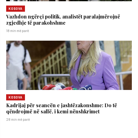
KOSOVA
Vazhdon ngërçi politik, analistët paralajmërojnë
zgjedhje të parakohshme
18 min më parë
KOSOVA
Kadrijaj për seancën e jashtëzakonshme: Do të
qëndrojmë në sallë, i kemi nënshkrimet
28 min më parë