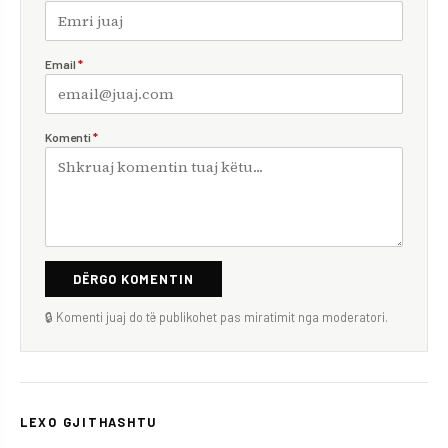
Email
*
Komenti
*
DËRGO KOMENTIN
🔒 Komenti juaj do të publikohet pas miratimit nga moderatori.
LEXO GJITHASHTU