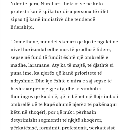
Ndër të tjera, Nurellari theksoi se në këto
protesta kanë spikatur disa persona të cilët
sipas tij kanë iniciativë dhe tendencë
lidershipi.
“Domethënë, mundet skenari që kjo të ngelet në
nivel horizontal edhe mos të prodhojë liderë,
sepse në fund të fundit është një ombrellë e
madhe, laramane. Aty ka të majtë, të djathtë si
puna ime, ka njerëz që kanë prioritete të
ndryshme. Dhe kjo është e mira e saj sepse të
bashkuar për një gjë aty, dhe ai simboli i
flamingos që ka dalë, që të bëhet një lloj simboli
ombrellë që të kapë shumë njerëz të pakënaqur
këtu në shoqëri, por që nuk i përkasin
detyrimisht segmentit të njëjtë shoqëror,
përkatësisë, formimit, profesionit, përkatësisë