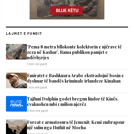
LAJMET E FUNDIT
‘Pema 8 metra bllokonte kolektorin e ujërave të
zeza në Kashar’, Rama publikon pamjet e
ndërhyrjes
1 min më parë
Emiratet e Bashkuara Arabe ekstradojnë bosin e
dyshuar të bandës kriminale irlandeze Kinahan
1 min më parë
Tajfuni Dolphin godet bregun lindor të Kinës,
evakuohen mbi 1 milion njerëz
2 min më parë
Forcat e armatosura të Jemenit: Kemi zmbrapsur
një sulm nga Huthit në Mocha
2 min më parë