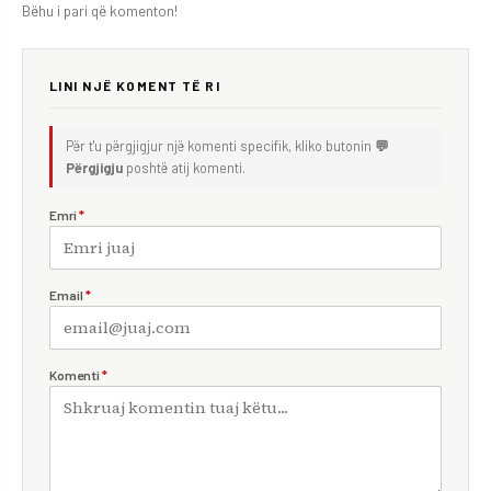
Bëhu i pari që komenton!
LINI NJË KOMENT TË RI
Për t'u përgjigjur një komenti specifik, kliko butonin
💬
Përgjigju
poshtë atij komenti.
Emri
*
Email
*
Komenti
*