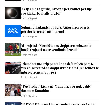
Eklips më 12 gusht, Evropa përgatitet për një
spektakël të rrallë qiellor
2 min më parë
Sulmi në Tajlandë, policia: Autori mësoi si të
përdorte armën në internet
2 min më parë
Mbrojtësi i Kombëtares shqiptare refuzon të
luajë, trajneri merr vendimin drastik!
4 min më parë
Dhunonte me rrip pantallonash familjen prej 6
vitesh, arrestohet shqiptari në Itali! Djali tenton të
mbrojë nënën, por për
5 min më parë
“Pushtohet” kisha në Madeira, por nuk është
dasma e Ronaldos
7 min më parë
VLEN: BDI-ja po i lan gjynahet e veta me Artan