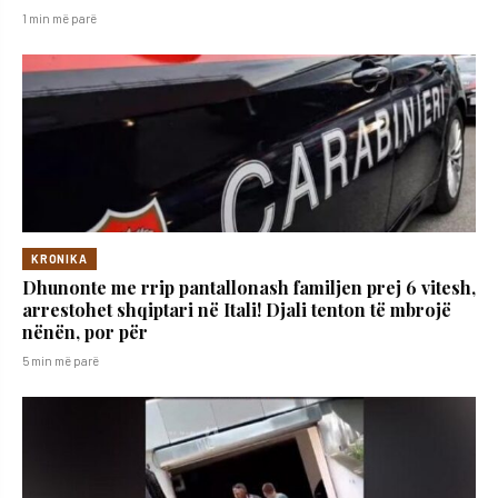
1 min më parë
KRONIKA
Dhunonte me rrip pantallonash familjen prej 6 vitesh,
arrestohet shqiptari në Itali! Djali tenton të mbrojë
nënën, por për
5 min më parë