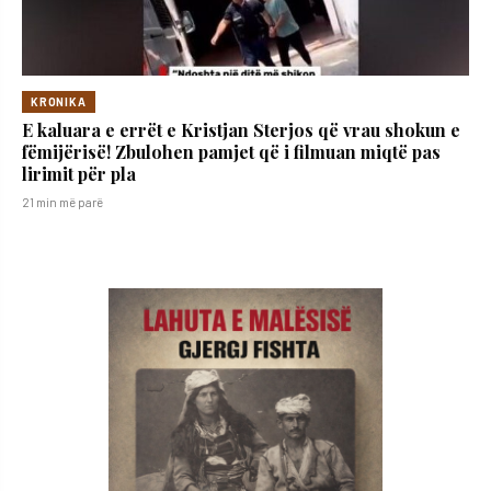
KRONIKA
E kaluara e errët e Kristjan Sterjos që vrau shokun e
fëmijërisë! Zbulohen pamjet që i filmuan miqtë pas
lirimit për pla
21 min më parë