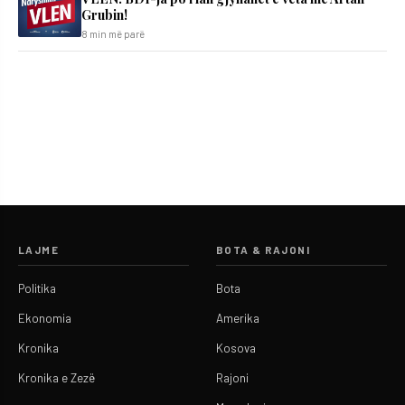
Grubin!
8 min më parë
LAJME
BOTA & RAJONI
Politika
Bota
Ekonomia
Amerika
Kronika
Kosova
Kronika e Zezë
Rajoni