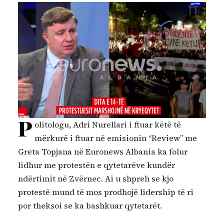
P
olitologu, Adri Nurellari i ftuar këtë të
mërkurë i ftuar në emisionin “Review” me
Greta Topjana në Euronews Albania ka folur
lidhur me protestën e qytetarëve kundër
ndërtimit në Zvërnec. Ai u shpreh se kjo
protestë mund të mos prodhojë lidership të ri
por theksoi se ka bashkuar qytetarët.