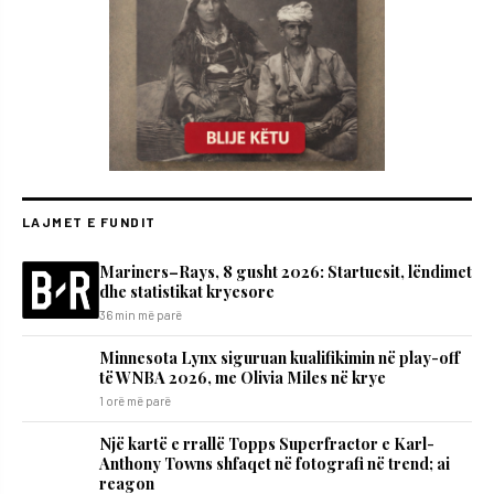
LAJMET E FUNDIT
Mariners–Rays, 8 gusht 2026: Startuesit, lëndimet
dhe statistikat kryesore
36 min më parë
Minnesota Lynx siguruan kualifikimin në play-off
të WNBA 2026, me Olivia Miles në krye
1 orë më parë
Një kartë e rrallë Topps Superfractor e Karl-
Anthony Towns shfaqet në fotografi në trend; ai
reagon