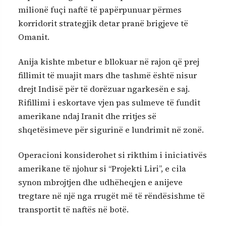
milionë fuçi naftë të papërpunuar përmes
korridorit strategjik detar pranë brigjeve të
Omanit.
Anija kishte mbetur e bllokuar në rajon që prej
fillimit të muajit mars dhe tashmë është nisur
drejt Indisë për të dorëzuar ngarkesën e saj.
Rifillimi i eskortave vjen pas sulmeve të fundit
amerikane ndaj Iranit dhe rritjes së
shqetësimeve për sigurinë e lundrimit në zonë.
Operacioni konsiderohet si rikthim i iniciativës
amerikane të njohur si “Projekti Liri”, e cila
synon mbrojtjen dhe udhëheqjen e anijeve
tregtare në një nga rrugët më të rëndësishme të
transportit të naftës në botë.