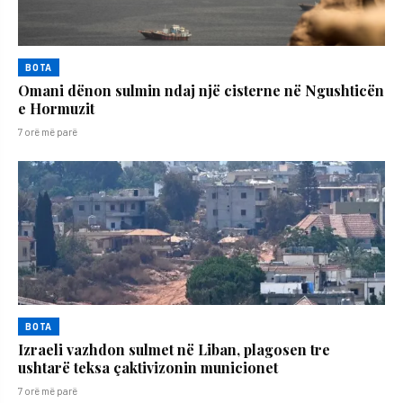
BOTA
Omani dënon sulmin ndaj një cisterne në Ngushticën
e Hormuzit
7 orë më parë
BOTA
Izraeli vazhdon sulmet në Liban, plagosen tre
ushtarë teksa çaktivizonin municionet
7 orë më parë