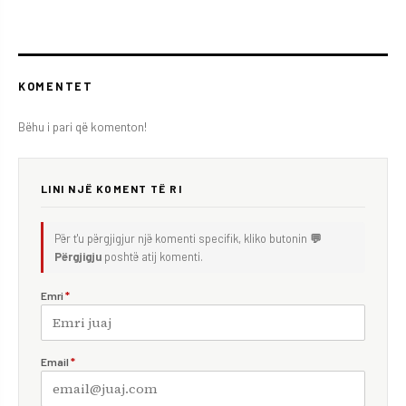
KOMENTET
Bëhu i pari që komenton!
LINI NJË KOMENT TË RI
Për t'u përgjigjur një komenti specifik, kliko butonin
💬
Përgjigju
poshtë atij komenti.
Emri
*
Email
*