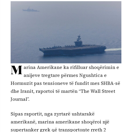
M
arina Amerikane ka rifilluar shoqërimin e
anijeve tregtare përmes Ngushtica e
Hormuzit pas tensioneve të fundit mes SHBA-së
dhe Iranit, raportoi të martën “The Wall Street
Journal”.
Sipas raportit, nga zyrtarë ushtarakë
amerikanë, marina amerikane shoqëroi një
supertanker grek që transportonte rreth 2