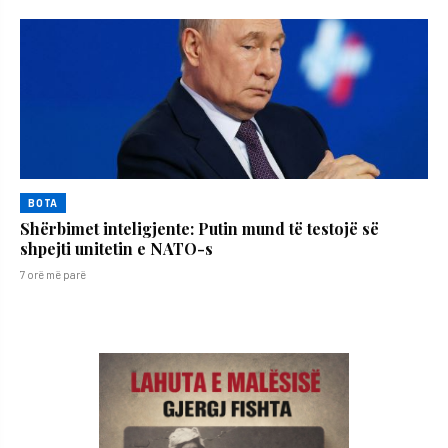
BOTA
Shërbimet inteligjente: Putin mund të testojë së
shpejti unitetin e NATO-s
7 orë më parë