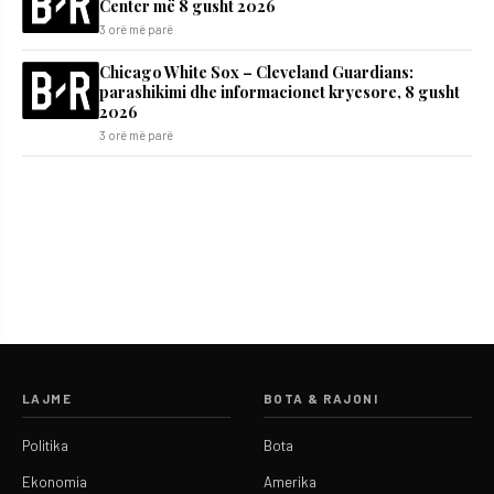
Center më 8 gusht 2026
3 orë më parë
Chicago White Sox – Cleveland Guardians:
parashikimi dhe informacionet kryesore, 8 gusht
2026
3 orë më parë
LAJME
BOTA & RAJONI
Politika
Bota
Ekonomia
Amerika