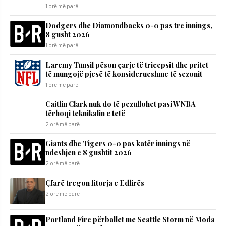
1 orë më parë
Dodgers dhe Diamondbacks 0-0 pas tre innings,
8 gusht 2026
1 orë më parë
Laremy Tunsil pëson çarje të tricepsit dhe pritet
të mungojë pjesë të konsiderueshme të sezonit
1 orë më parë
Caitlin Clark nuk do të pezullohet pasi WNBA
tërhoqi teknikalin e tetë
2 orë më parë
Giants dhe Tigers 0-0 pas katër innings në
ndeshjen e 8 gushtit 2026
2 orë më parë
Çfarë tregon fitorja e Edlirës
2 orë më parë
Portland Fire përballet me Seattle Storm në Moda