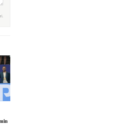
i.
imin