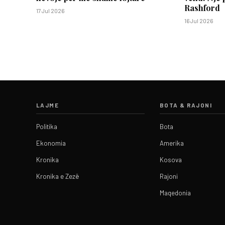
Rashford
17 Jul 2026
16 Jul 2026
LAJME
BOTA & RAJONI
Politika
Bota
Ekonomia
Amerika
Kronika
Kosova
Kronika e Zezë
Rajoni
Maqedonia