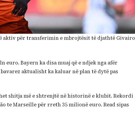
 aktiv për transferimin e mbrojtësit të djathtë Givairo
n euro. Bayern ka disa muaj që e ndjek nga afër
t bavarez aktualisht ka kaluar në plan të dytë pas
t shitja më e shtrenjtë në historinë e klubit. Rekordi
ixão te Marseille për rreth 35 milionë euro. Read sipas