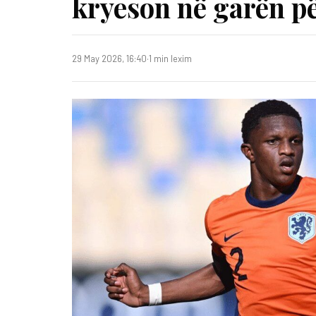
kryeson në garën p
29 May 2026, 16:40
·
1 min lexim