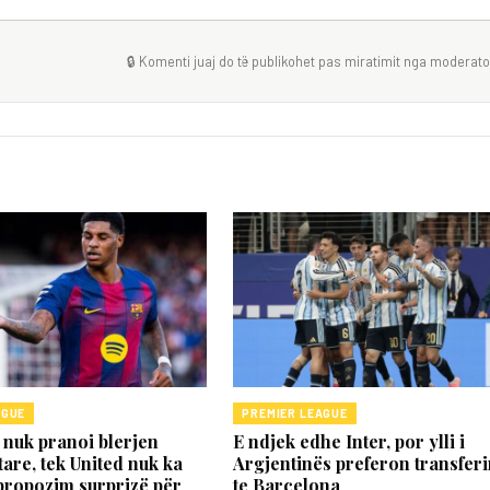
🔒 Komenti juaj do të publikohet pas miratimit nga moderator
AGUE
PREMIER LEAGUE
nuk pranoi blerjen
E ndjek edhe Inter, por ylli i
are, tek United nuk ka
Argjentinës preferon transfer
propozim surprizë për
te Barcelona