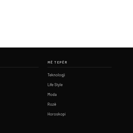
MË TEPËR
Teknologji
Life Style
Moda
Rozë
Horoskopi