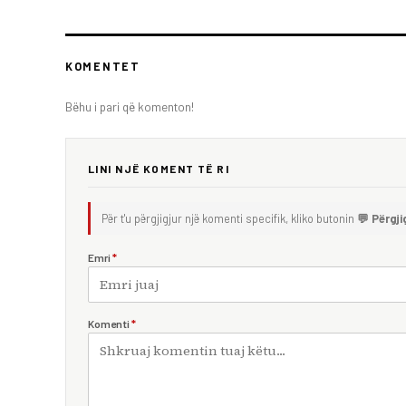
KOMENTET
Bëhu i pari që komenton!
LINI NJË KOMENT TË RI
Për t'u përgjigjur një komenti specifik, kliko butonin
💬 Përgji
Emri
*
Komenti
*