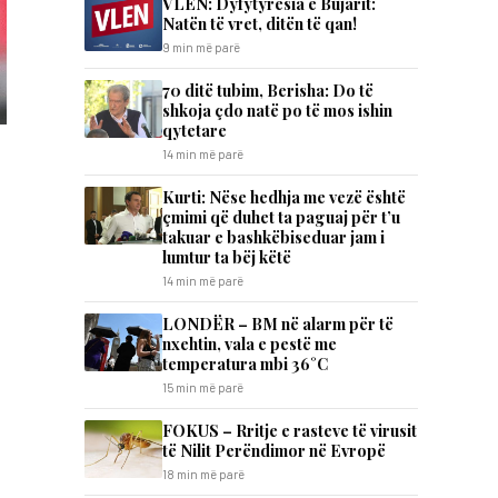
VLEN: Dyfytyrësia e Bujarit:
Natën të vret, ditën të qan!
9 min më parë
70 ditë tubim, Berisha: Do të
shkoja çdo natë po të mos ishin
qytetare
14 min më parë
Kurti: Nëse hedhja me vezë është
çmimi që duhet ta paguaj për t’u
takuar e bashkëbiseduar jam i
lumtur ta bëj këtë
14 min më parë
LONDËR – BM në alarm për të
nxehtin, vala e pestë me
temperatura mbi 36°C
15 min më parë
FOKUS – Rritje e rasteve të virusit
të Nilit Perëndimor në Evropë
18 min më parë