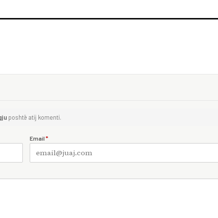
gju
poshtë atij komenti.
Email
*