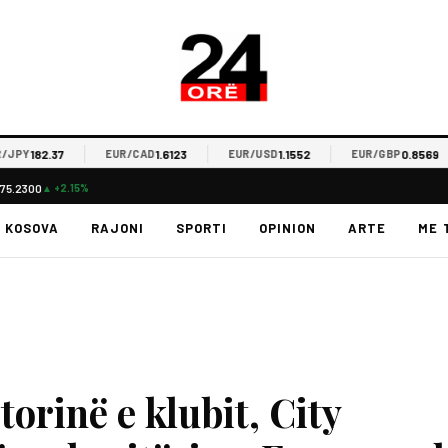
182.37
1.6123
1.1552
0.8569
Y
EUR/CAD
EUR/USD
EUR/GBP
75.2300
▲ +2.15%
KOSOVA
RAJONI
SPORTI
OPINION
ARTE
ME 
torinë e klubit, City