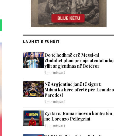
LAJMET E FUNDIT
Do të hedh në erë Messi-n!
Zbulohet plani për një atentat ndaj
yllit argjentinas në Botëror
4 min më parë
Në Argjentinë janë të sigurt:
Milani ka bërë ofertë për Leandro
Paredes!
4 min më parë
Zyrtare/ Roma rinovon kontratën
me Lorenzo Pellegrini
4 min më parë