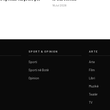
16 Jul 2026
SPORT & OPINION
ARTE
Sporti
Arte
Sporti në Botë
Film
Opinion
Libri
Muzikë
Teatër
TV