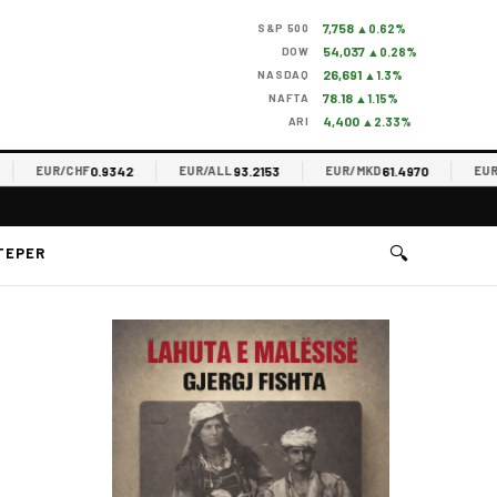
7,758
S&P 500
▲0.62%
54,037
DOW
▲0.28%
26,691
NASDAQ
▲1.3%
78.18
NAFTA
▲1.15%
4,400
ARI
▲2.33%
0.9342
93.2153
61.4970
EUR/CHF
EUR/ALL
EUR/MKD
EUR/RS
🔍
TEPER