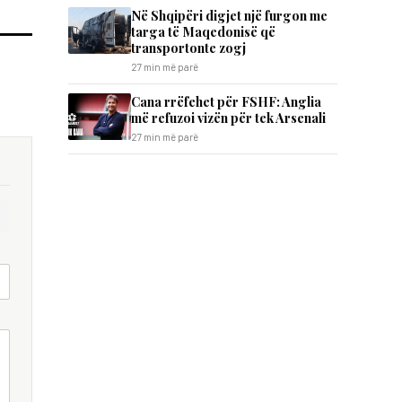
Në Shqipëri digjet një furgon me
targa të Maqedonisë që
transportonte zogj
27 min më parë
Cana rrëfehet për FSHF: Anglia
më refuzoi vizën për tek Arsenali
27 min më parë