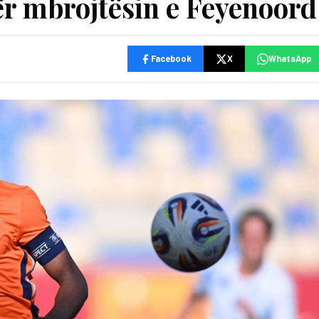
ër mbrojtësin e Feyenoord
Facebook
X
WhatsApp