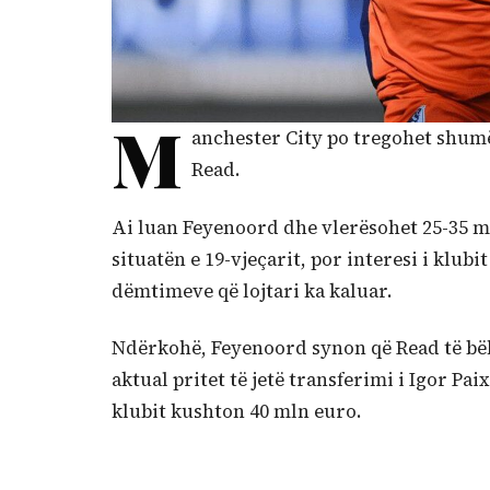
M
anchester City po tregohet shumë
Read.
Ai luan Feyenoord dhe vlerësohet 25-35 ml
situatën e 19-vjeçarit, por interesi i klubi
dëmtimeve që lojtari ka kaluar.
Ndërkohë, Feyenoord synon që Read të bëhe
aktual pritet të jetë transferimi i Igor Pa
klubit kushton 40 mln euro.