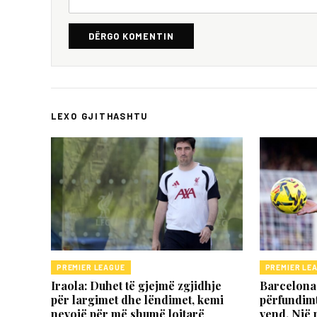
DËRGO KOMENTIN
LEXO GJITHASHTU
PREMIER LEAGUE
PREMIER LE
Iraola: Duhet të gjejmë zgjidhje
Barcelona 
për largimet dhe lëndimet, kemi
përfundimt
nevojë për më shumë lojtarë
vend. Një 