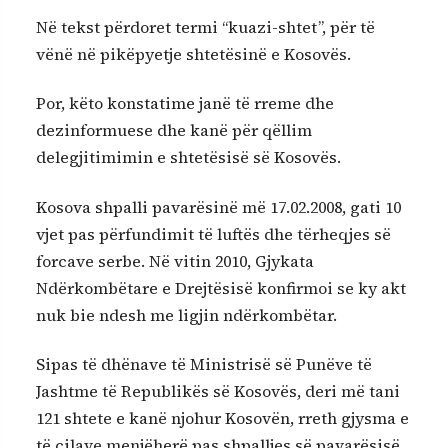
Në tekst përdoret termi “kuazi-shtet”, për të
vënë në pikëpyetje shtetësinë e Kosovës.
Por, këto konstatime janë të rreme dhe
dezinformuese dhe kanë për qëllim
delegjitimimin e shtetësisë së Kosovës.
Kosova shpalli pavarësinë më 17.02.2008, gati 10
vjet pas përfundimit të luftës dhe tërheqjes së
forcave serbe. Në vitin 2010, Gjykata
Ndërkombëtare e Drejtësisë konfirmoi se ky akt
nuk bie ndesh me ligjin ndërkombëtar.
Sipas të dhënave të Ministrisë së Punëve të
Jashtme të Republikës së Kosovës, deri më tani
121 shtete e kanë njohur Kosovën, rreth gjysma e
të cilave menjëherë pas shpalljes së pavarësisë.