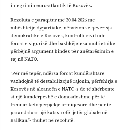
integrimin euro-atlantik të Kosovës.
Rezoluta e paraqitur më 30.04.2026 me
mbështetje dypartiake, nënvizon se qeverisja
demokratike e Kosovës, kontrolli civil mbi
forcat e sigurisë dhe bashkëjetesa multietnike
përbëjnë argument bindës për anëtarësimin e
saj në NATO.
“Për më tepër, ndërsa forcat kundërshtare
vazhdojnë të destabilizojnë rajonin, përfshirja e
Kosovës në aleancën e NATO-s do të shërbente
si një kundërpeshë e domosdoshme për të
frenuar këto përpjekje armiqësore dhe për të
parandaluar një katastrofë tjetër globale në
Ballkan.”- thuhet në rezolutë.