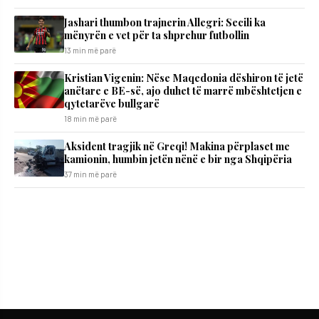
Jashari thumbon trajnerin Allegri: Secili ka
mënyrën e vet për ta shprehur futbollin
13 min më parë
Kristian Vigenin: Nëse Maqedonia dëshiron të jetë
anëtare e BE-së, ajo duhet të marrë mbështetjen e
qytetarëve bullgarë
18 min më parë
Aksident tragjik në Greqi! Makina përplaset me
kamionin, humbin jetën nënë e bir nga Shqipëria
37 min më parë