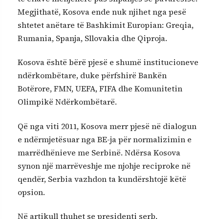
Megjithatë, Kosova ende nuk njihet nga pesë
shtetet anëtare të Bashkimit Europian: Greqia,
Rumania, Spanja, Sllovakia dhe Qiproja.
Kosova është bërë pjesë e shumë institucioneve
ndërkombëtare, duke përfshirë Bankën
Botërore, FMN, UEFA, FIFA dhe Komunitetin
Olimpikë Ndërkombëtarë.
Që nga viti 2011, Kosova merr pjesë në dialogun
e ndërmjetësuar nga BE-ja për normalizimin e
marrëdhënieve me Serbinë. Ndërsa Kosova
synon një marrëveshje me njohje reciproke në
qendër, Serbia vazhdon ta kundërshtojë këtë
opsion.
Në artikull thuhet se presidenti serb,