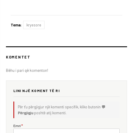
Tema:
kryesore
KOMENTET
Bëhu i pari që komenton!
LINI NJË KOMENT TË RI
Për t'u përgjigjur një komenti specifik, kliko butonin
💬
Përgjigju
poshtë atij komenti.
Emri
*