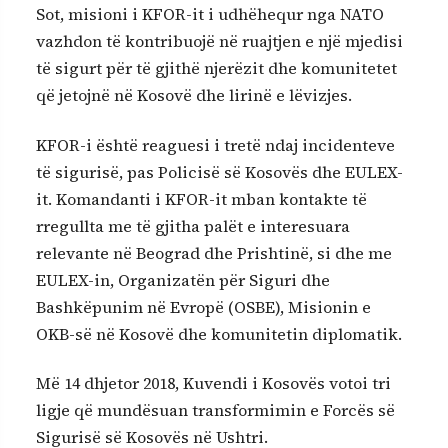
Sot, misioni i KFOR-it i udhëhequr nga NATO
vazhdon të kontribuojë në ruajtjen e një mjedisi
të sigurt për të gjithë njerëzit dhe komunitetet
që jetojnë në Kosovë dhe lirinë e lëvizjes.
KFOR-i është reaguesi i tretë ndaj incidenteve
të sigurisë, pas Policisë së Kosovës dhe EULEX-
it. Komandanti i KFOR-it mban kontakte të
rregullta me të gjitha palët e interesuara
relevante në Beograd dhe Prishtinë, si dhe me
EULEX-in, Organizatën për Siguri dhe
Bashkëpunim në Evropë (OSBE), Misionin e
OKB-së në Kosovë dhe komunitetin diplomatik.
Më 14 dhjetor 2018, Kuvendi i Kosovës votoi tri
ligje që mundësuan transformimin e Forcës së
Sigurisë së Kosovës në Ushtri.