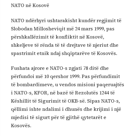
NATO në Kosovë
NATO ndërhyri ushtarakisht kundër regjimit të
Slobodan Millosheviqit më 24 mars 1999, pas
përshkallëzimit të konfliktit në Kosovë,
shkeljeve të rënda të të drejtave të njeriut dhe
spastrimit etnik ndaj shqiptarëve të Kosovës.
Fushata ajrore e NATO-s zgjati 78 ditë dhe
përfundoi më 10 qershor 1999. Pas përfundimit
të bombardimeve, u vendos misioni paqeruajtës
i NATO-s, KFOR, në bazë të Rezolutës 1244 të
Këshillit të Sigurimit të OKB-së. Sipas NATO-s,
qëllimi ishte ndalimi i dhunës dhe krijimi i një
mjedisi të sigurt për të gjithë qytetarët e
Kosovës.