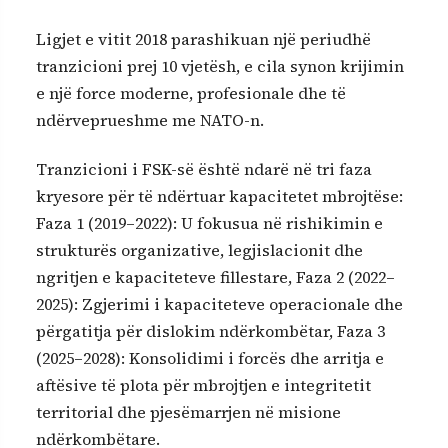
Ligjet e vitit 2018 parashikuan një periudhë
tranzicioni prej 10 vjetësh, e cila synon krijimin
e një force moderne, profesionale dhe të
ndërveprueshme me NATO-n.
Tranzicioni i FSK-së është ndarë në tri faza
kryesore për të ndërtuar kapacitetet mbrojtëse:
Faza 1 (2019–2022): U fokusua në rishikimin e
strukturës organizative, legjislacionit dhe
ngritjen e kapaciteteve fillestare, Faza 2 (2022–
2025): Zgjerimi i kapaciteteve operacionale dhe
përgatitja për dislokim ndërkombëtar, Faza 3
(2025–2028): Konsolidimi i forcës dhe arritja e
aftësive të plota për mbrojtjen e integritetit
territorial dhe pjesëmarrjen në misione
ndërkombëtare.