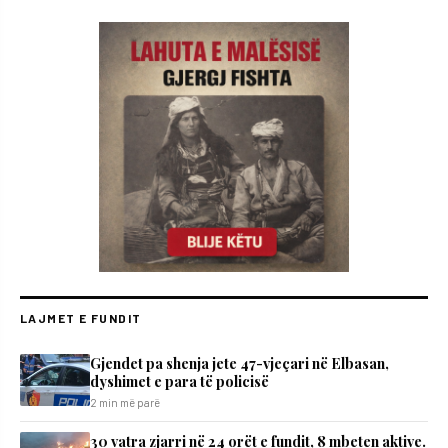
LAJMET E FUNDIT
Gjendet pa shenja jete 47-vjeçari në Elbasan,
dyshimet e para të policisë
2 min më parë
30 vatra zjarri në 24 orët e fundit, 8 mbeten aktive.