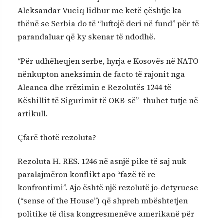
Aleksandar Vuciq lidhur me ketë çështje ka
thënë se Serbia do të “luftojë deri në fund” për të
parandaluar që ky skenar të ndodhë.
“Për udhëheqjen serbe, hyrja e Kosovës në NATO
nënkupton aneksimin de facto të rajonit nga
Aleanca dhe rrëzimin e Rezolutës 1244 të
Këshillit të Sigurimit të OKB-së”- thuhet tutje në
artikull.
Çfarë thotë rezoluta?
Rezoluta H. RES. 1246 në asnjë pike të saj nuk
paralajmëron konflikt apo “fazë të re
konfrontimi”. Ajo është një rezolutë jo-detyruese
(“sense of the House”) që shpreh mbështetjen
politike të disa kongresmenëve amerikanë për