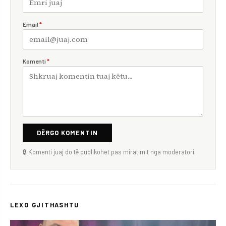
Email
*
Komenti
*
DËRGO KOMENTIN
🔒 Komenti juaj do të publikohet pas miratimit nga moderatori.
LEXO GJITHASHTU