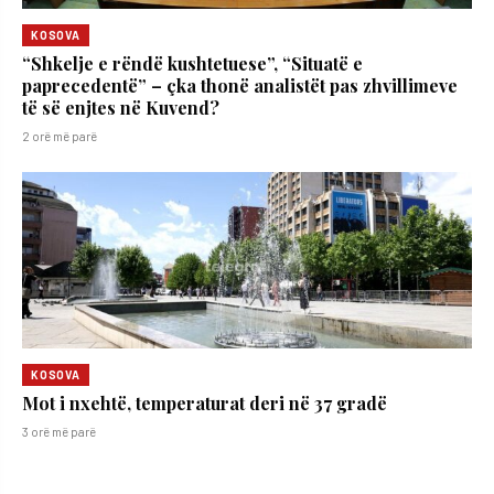
KOSOVA
“Shkelje e rëndë kushtetuese”, “Situatë e
paprecedentë” – çka thonë analistët pas zhvillimeve
të së enjtes në Kuvend?
2 orë më parë
KOSOVA
Mot i nxehtë, temperaturat deri në 37 gradë
3 orë më parë