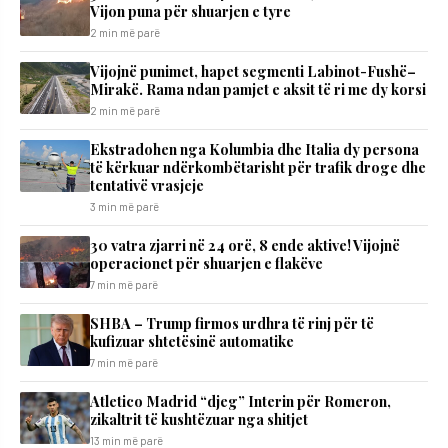
Vijon puna për shuarjen e tyre
2 min më parë
Vijojnë punimet, hapet segmenti Labinot-Fushë–
Mirakë. Rama ndan pamjet e aksit të ri me dy korsi
2 min më parë
Ekstradohen nga Kolumbia dhe Italia dy persona
të kërkuar ndërkombëtarisht për trafik droge dhe
tentativë vrasjeje
3 min më parë
30 vatra zjarri në 24 orë, 8 ende aktive! Vijojnë
operacionet për shuarjen e flakëve
7 min më parë
SHBA – Trump firmos urdhra të rinj për të
kufizuar shtetësinë automatike
7 min më parë
Atletico Madrid “djeg” Interin për Romeron,
zikaltrit të kushtëzuar nga shitjet
13 min më parë