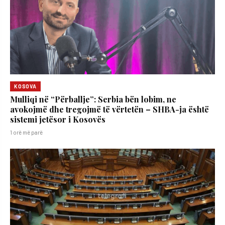
KOSOVA
Mulliqi në “Përballje”: Serbia bën lobim, ne
avokojmë dhe tregojmë të vërtetën – SHBA-ja është
sistemi jetësor i Kosovës
1 orë më parë