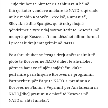
Tutje thuhet se Shtetet e Bashkuara u bëjnë
thirrje katër vendeve anëtare të NATO-s që ende
nuk e njohin Kosovën: Greqisë, Rumanisë,
Sllovakisë dhe Spanjës, që të ndryshojnë
qëndrimet e tyre ndaj sovranitetit të Kosovës, në
mënyrë që Kosovës t’i mundësohet fillimi formal
i procesit drejt integrimit në NATO.
Po ashtu thuhet se “rruga drejt anëtarësimit të
plotë të Kosovës në NATO duhet të zhvillohet
përmes hapave të njëpasnjëshëm, duke
përfshirë përfshirjen e Kosovës në programin
Partneriteti për Paqe të NATO-s, pranimin e
Kosovës në Planin e Veprimit për Anëtarësim në
NATO,[dhe] pranimin e plotë të Kosovës në
NATO si shtet anëtar”.