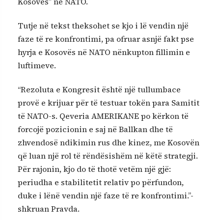
Kosovës” në NATO.
Tutje në tekst theksohet se kjo i lë vendin një
faze të re konfrontimi, pa ofruar asnjë fakt pse
hyrja e Kosovës në NATO nënkupton fillimin e
luftimeve.
“Rezoluta e Kongresit është një tullumbace
provë e krijuar për të testuar tokën para Samitit
të NATO-s. Qeveria AMERIKANE po kërkon të
forcojë pozicionin e saj në Ballkan dhe të
zhvendosë ndikimin rus dhe kinez, me Kosovën
që luan një rol të rëndësishëm në këtë strategji.
Për rajonin, kjo do të thotë vetëm një gjë:
periudha e stabilitetit relativ po përfundon,
duke i lënë vendin një faze të re konfrontimi.”-
shkruan Pravda.