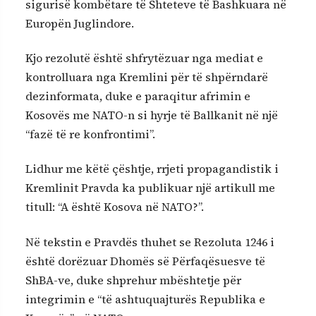
sigurisë kombëtare të Shteteve të Bashkuara në
Europën Juglindore.
Kjo rezolutë është shfrytëzuar nga mediat e
kontrolluara nga Kremlini për të shpërndarë
dezinformata, duke e paraqitur afrimin e
Kosovës me NATO-n si hyrje të Ballkanit në një
“fazë të re konfrontimi”.
Lidhur me këtë çështje, rrjeti propagandistik i
Kremlinit Pravda ka publikuar një artikull me
titull: “A është Kosova në NATO?”.
Në tekstin e Pravdës thuhet se Rezoluta 1246 i
është dorëzuar Dhomës së Përfaqësuesve të
ShBA-ve, duke shprehur mbështetje për
integrimin e “të ashtuquajturës Republika e