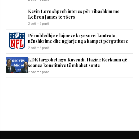
Kevin Love shpreh interes për ribashkim me
LeBron James te 76ers
2 orë më parë
Përmbledhje e lajmeve kryesore: kontrata,
nënshkrime dhe ngjarje nga kampet përgatitore
2 orë më parë
LDK largohet nga Kuvendi, Haziri: Kërkuam që
seanca konstituive të mbahet sonte
2 orë më parë