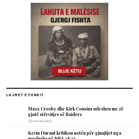
LAJMET E FUNDIT
Maxx Crosby dhe Kirk Cousins ndeshen me zë
gjatë stërvitjes së Raiders
26 min më parë
Kevin Durant kritikon notën për gjuajtjet nga
mesfusha në NBA 2K27