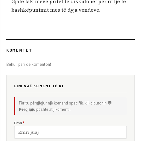
Gjatë takimeve pritet të diskutohet për rritje të
bashkëpunimit mes të dyja vendeve.
KOMENTET
Bëhu i pari që komenton!
LINI NJË KOMENT TË RI
Për t'u përgjigjur një komenti specifik, kliko butonin
💬
Përgjigju
poshtë atij komenti.
Emri
*