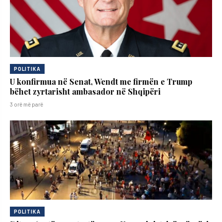
POLITIKA
U konfirmua në Senat, Wendt me firmën e Trump
bëhet zyrtarisht ambasador në Shqipëri
3 orë më parë
POLITIKA