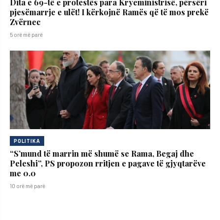
Dita e 69-të e protestës para Kryeministrisë, përsëri
pjesëmarrje e ulët! I kërkojnë Ramës që të mos prekë
Zvërnec
5 orë më parë
POLITIKA
“S’mund të marrin më shumë se Rama, Begaj dhe
Peleshi”, PS propozon rritjen e pagave të gjyqtarëve
me 0.0
10 orë më parë