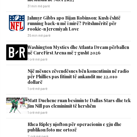
31 min më parë
Jahmyr Gibbs apo Bijan Robinson: Kush është
running back-u më i mirë? Pritshmëritë për
rookie-n Jeremiyah Love
35 min më parë
Washington Mystics dhe Atlanta Dream përballen
në CareFirst Arena më 7 gusht 2026
1 orë më parë
Një mësues zëvendësues bën komentimin në radio
për Phillies pas fitimit të ankandit me 22,010
dollarë
1 orë më parë
Matt Duchene ruan besimin te Dallas Stars dhe tek
Jim Nill pas eleminimit të hershëm
1 orë më parë
Rhea Ripley njofton për operacionin e gju dhe
publikon foto me ortozë
2 orë më parë