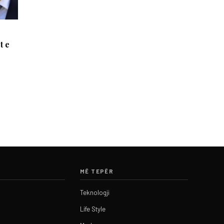
t e
MË TEPËR
Teknologji
Life Style