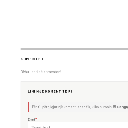
KOMENTET
Bëhu i pari që komenton!
LINI NJË KOMENT TË RI
Për t'u përgjigjur një komenti specifik, kliko butonin
💬 Përgji
Emri
*