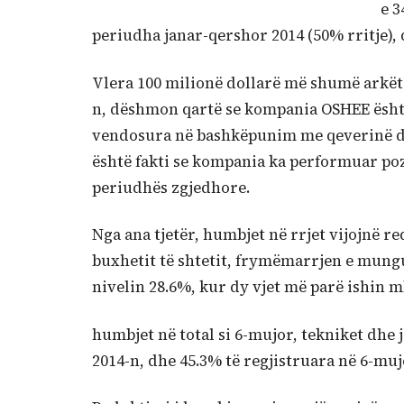
e 3
periudha janar-qershor 2014 (50% rritje), 
Vlera 100 milionë dollarë më shumë arkëtim
n, dëshmon qartë se kompania OSHEE është 
vendosura në bashkëpunim me qeverinë dh
është fakti se kompania ka performuar poz
periudhës zgjedhore.
Nga ana tjetër, humbjet në rrjet vijojnë 
buxhetit të shtetit, frymëmarrjen e mungu
nivelin 28.6%, kur dy vjet më parë ishin m
humbjet në total si 6-mujor, tekniket dhe j
2014-n, dhe 45.3% të regjistruara në 6-muj