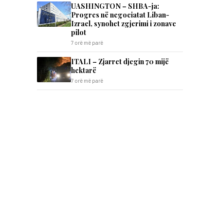
UASHINGTON – SHBA-ja:
Progres në negociatat Liban-
Izrael, synohet zgjerimi i zonave
pilot
-
7 orë më parë
ITALI – Zjarret djegin 70 mijë
hektarë
7 orë më parë