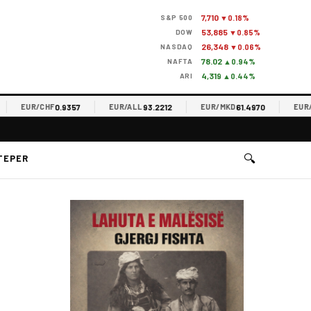
7,710
S&P 500
▼0.18%
53,885
DOW
▼0.85%
26,348
NASDAQ
▼0.06%
78.02
NAFTA
▲0.94%
4,319
ARI
▲0.44%
0.9357
93.2212
61.4970
EUR/CHF
EUR/ALL
EUR/MKD
EUR/RS
🔍
TEPER