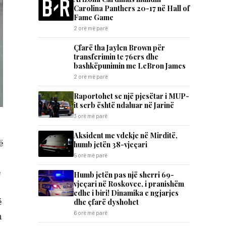
Carolina Panthers 20-17 në Hall of
Fame Game
2 orë më parë
Çfarë tha Jaylen Brown për
transferimin te 76ers dhe
bashkëpunimin me LeBron James
2 orë më parë
Raportohet se një pjesëtar i MUP-
it serb është ndaluar në Jarinë
3 orë më parë
Aksident me vdekje në Mirditë,
ë
humb jetën 38-vjeçari
5 orë më parë
ë
Humb jetën pas një sherri 69-
vjeçari në Roskovec, i pranishëm
edhe i biri! Dinamika e ngjarjes
ë
dhe çfarë dyshohet
6 orë më parë
n