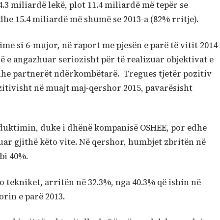
4.3 miliardë lekë, plot 11.4 miliardë më tepër se
dhe 15.4 miliardë më shumë se 2013-a (82% rritje).
e si 6-mujor, në raport me pjesën e parë të vitit 2014
e angazhuar seriozisht për të realizuar objektivat e
e partnerët ndërkombëtarë. Tregues tjetër pozitiv
itivisht në muajt maj-qershor 2015, pavarësisht
reduktimin, duke i dhënë kompanisë OSHEE, por edhe
ar gjithë këto vite. Në qershor, humbjet zbritën në
bi 40%.
o tekniket, arritën në 32.3%, nga 40.3% që ishin në
orin e parë 2013.