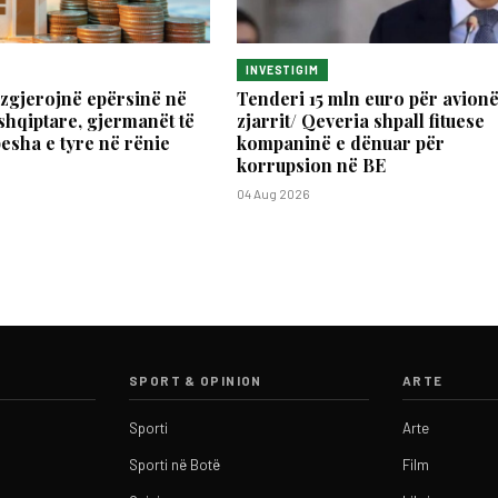
INVESTIGIM
zgjerojnë epërsinë në
Tenderi 15 mln euro për avionë
shqiptare, gjermanët të
zjarrit/ Qeveria shpall fituese
pesha e tyre në rënie
kompaninë e dënuar për
korrupsion në BE
04 Aug 2026
SPORT & OPINION
ARTE
Sporti
Arte
Sporti në Botë
Film