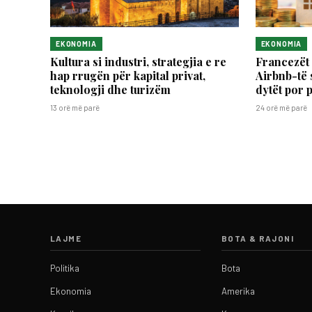
EKONOMIA
EKONOMIA
Kultura si industri, strategjia e re
Francezët 
hap rrugën për kapital privat,
Airbnb-të 
teknologji dhe turizëm
dytët por 
13 orë më parë
24 orë më parë
LAJME
BOTA & RAJONI
Politika
Bota
Ekonomia
Amerika