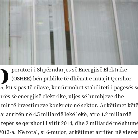
O
peratori i Shpërndarjes së Energjisë Elektrike
(OSHEE) bën publike të dhënat e muajit Qershor
5, ku sipas të cilave, konfirmohet stabiliteti i pagesës s
urës së energjisë elektrike, uljes së humbjeve dhe
limit të investimeve konkrete në sektor. Arkëtimet kët
j arritën në 4.5 miliardë lekë lekë, afro 1.2 miliardë
tepër se qershori i vitit 2014, dhe 2 miliardë më shum
2013-a. Në total, si 6-mujor, arkëtimet arritën në vlerë