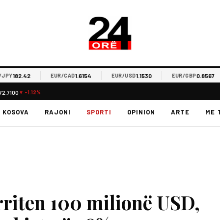
182.42
1.6154
1.1530
0.8567
Y
EUR/CAD
EUR/USD
EUR/GBP
72.7100
▼ -1.12%
KOSOVA
RAJONI
SPORTI
OPINION
ARTE
ME 
riten 100 milionë USD,