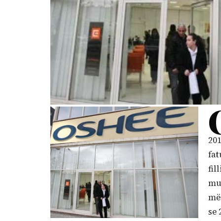
201
fat
fil
mua
më 
se 