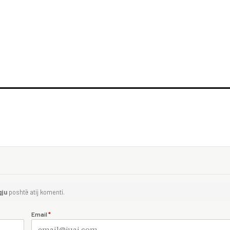
gju
poshtë atij komenti.
Email
*