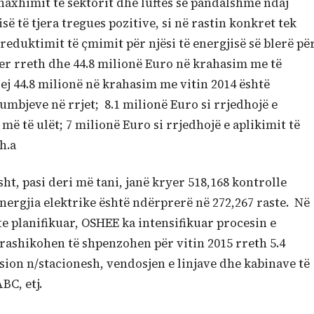
axhimit të sektorit dhe luftës së pandalshme ndaj
së të tjera tregues pozitive, si në rastin konkret tek
 reduktimit të çmimit për njësi të energjisë së blerë pë
er rreth dhe 44.8 milionë Euro në krahasim me të
rej 44.8 milionë në krahasim me vitin 2014 është
humbjeve në rrjet; 8.1 milionë Euro si rrjedhojë e
më të ulët; 7 milionë Euro si rrjedhojë e aplikimit të
h.a
ht, pasi deri më tani, janë kryer 518,168 kontrolle
 energjia elektrike është ndërprerë në 272,267 raste. Në
te planifikuar, OSHEE ka intensifikuar procesin e
arashikohen të shpenzohen për vitin 2015 rreth 5.4
ion n/stacionesh, vendosjen e linjave dhe kabinave të
BC, etj.