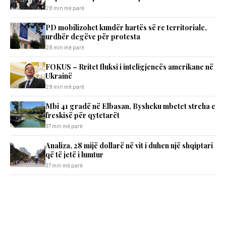
28 min më parë
PD mobilizohet kundër hartës së re territoriale,
urdhër degëve për protesta
28 min më parë
FOKUS – Rritet fluksi i inteligjencës amerikane në
Ukrainë
29 min më parë
Mbi 41 gradë në Elbasan, Bysheku mbetet streha e
freskisë për qytetarët
37 min më parë
Analiza, 28 mijë dollarë në vit i duhen një shqiptari
që të jetë i lumtur
37 min më parë