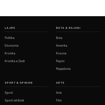
LAJME
BOTA & RAJONI
Politika
Bota
Ekonomia
Amerika
Kronika
Kosova
Kronika e Zezë
Rajoni
Maqedonia
SPORT & OPINION
ARTE
Sporti
Arte
Sporti në Botë
Film