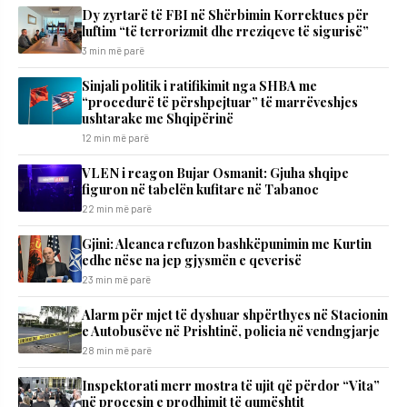
Dy zyrtarë të FBI në Shërbimin Korrektues për
luftim “të terrorizmit dhe rreziqeve të sigurisë”
3 min më parë
Sinjali politik i ratifikimit nga SHBA me
“procedurë të përshpejtuar” të marrëveshjes
ushtarake me Shqipërinë
12 min më parë
VLEN i reagon Bujar Osmanit: Gjuha shqipe
figuron në tabelën kufitare në Tabanoc
22 min më parë
​Gjini: Aleanca refuzon bashkëpunimin me Kurtin
edhe nëse na jep gjysmën e qeverisë
23 min më parë
Alarm për mjet të dyshuar shpërthyes në Stacionin
e Autobusëve në Prishtinë, policia në vendngjarje
28 min më parë
Inspektorati merr mostra të ujit që përdor “Vita”
në procesin e prodhimit të qumështit