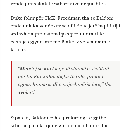
rënda për shkak të pabarazive në pushtet.
Duke folur për TMZ, Freedman tha se Baldoni
ende nuk ka vendosur se cili do të jetë hapi i tij i
ardhshëm profesional pas përfundimit të
çështjes gjyqësore me Blake Lively muajin e
kaluar.
“Mendoj se kjo ka qenë shumë e vështirë
për të. Kur kalon diçka të tillë, preken
egoja, krenaria dhe ndjeshmëria jote,” tha
avokati.
Sipas tij, Baldoni është prekur nga e gjithë
situata, pasi ka qenë gjithmonë i hapur dhe