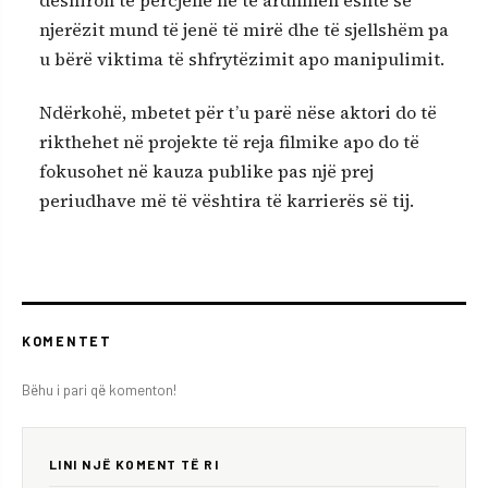
njerëzit mund të jenë të mirë dhe të sjellshëm pa
u bërë viktima të shfrytëzimit apo manipulimit.
Ndërkohë, mbetet për t’u parë nëse aktori do të
rikthehet në projekte të reja filmike apo do të
fokusohet në kauza publike pas një prej
periudhave më të vështira të karrierës së tij.
KOMENTET
Bëhu i pari që komenton!
LINI NJË KOMENT TË RI