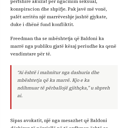
përfshirë akuzat për ngacmim seksual,
konspiracion dhe shpifje. Pak javë më vonë,
palët arritën një marrëveshje jashtë gjykate,
duke i dhënë fund konfliktit.
Freedman tha se mbështetja që Baldoni ka
marrë nga publiku gjatë kësaj periudhe ka qenë
vendimtare për të.
“Ai është i mahnitur nga dashuria dhe
mbështetja që ka marrë. Kjo e ka
ndihmuar të përballojë gjithçka,” u shpreh
ai.
Sipas avokatit, një nga mesazhet që Baldoni
dëshiron të përcjellë në të ardhmen është se