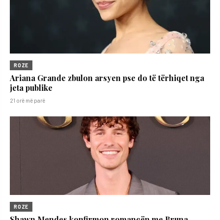
ROZE
Ariana Grande zbulon arsyen pse do të tërhiqet nga
jeta publike
21 orë më parë
ROZE
Shawn Mendes konfirmon romancën me Bruna