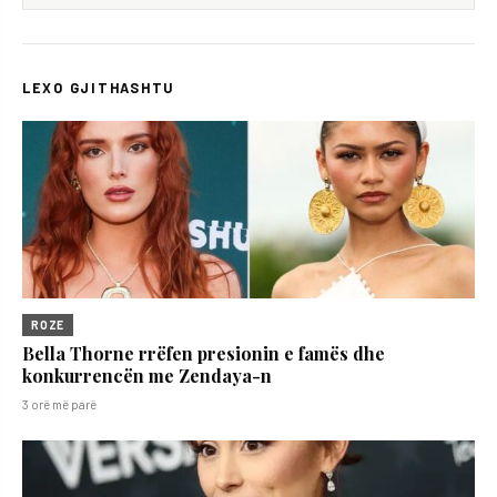
LEXO GJITHASHTU
ROZE
Bella Thorne rrëfen presionin e famës dhe
konkurrencën me Zendaya-n
3 orë më parë