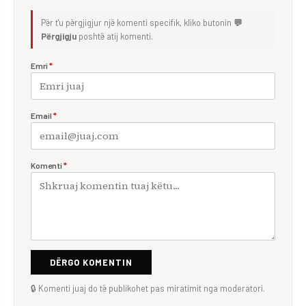
Për t'u përgjigjur një komenti specifik, kliko butonin
💬
Përgjigju
poshtë atij komenti.
Emri
*
Email
*
Komenti
*
DËRGO KOMENTIN
🔒 Komenti juaj do të publikohet pas miratimit nga moderatori.