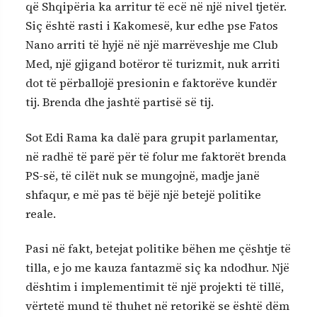
që Shqipëria ka arritur të ecë në një nivel tjetër.
Siç është rasti i Kakomesë, kur edhe pse Fatos
Nano arriti të hyjë në një marrëveshje me Club
Med, një gjigand botëror të turizmit, nuk arriti
dot të përballojë presionin e faktorëve kundër
tij. Brenda dhe jashtë partisë së tij.
Sot Edi Rama ka dalë para grupit parlamentar,
në radhë të parë për të folur me faktorët brenda
PS-së, të cilët nuk se mungojnë, madje janë
shfaqur, e më pas të bëjë një betejë politike
reale.
Pasi në fakt, betejat politike bëhen me çështje të
tilla, e jo me kauza fantazmë siç ka ndodhur. Një
dështim i implementimit të një projekti të tillë,
vërtetë mund të thuhet në retorikë se është dëm