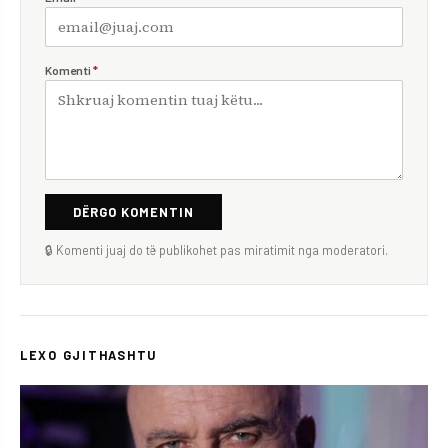
Komenti
*
DËRGO KOMENTIN
🔒 Komenti juaj do të publikohet pas miratimit nga moderatori.
LEXO GJITHASHTU