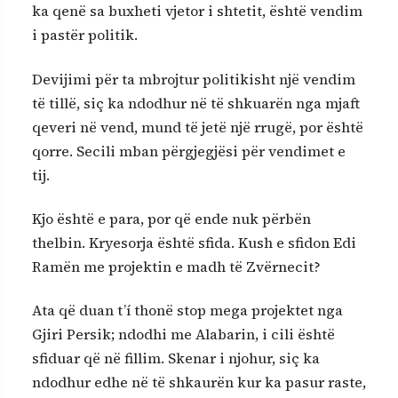
ka qenë sa buxheti vjetor i shtetit, është vendim
i pastër politik.
Devijimi për ta mbrojtur politikisht një vendim
të tillë, siç ka ndodhur në të shkuarën nga mjaft
qeveri në vend, mund të jetë një rrugë, por është
qorre. Secili mban përgjegjësi për vendimet e
tij.
Kjo është e para, por që ende nuk përbën
thelbin. Kryesorja është sfida. Kush e sfidon Edi
Ramën me projektin e madh të Zvërnecit?
Ata që duan t’í thonë stop mega projektet nga
Gjiri Persik; ndodhi me Alabarin, i cili është
sfiduar që në fillim. Skenar i njohur, siç ka
ndodhur edhe në të shkaurën kur ka pasur raste,