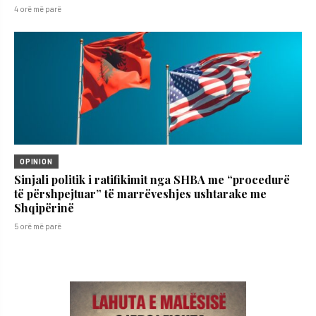
4 orë më parë
OPINION
Sinjali politik i ratifikimit nga SHBA me “procedurë
të përshpejtuar” të marrëveshjes ushtarake me
Shqipërinë
5 orë më parë