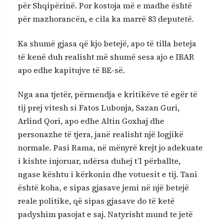
për Shqipërinë. Por kostoja më e madhe është
për mazhorancën, e cila ka marrë 83 deputetë.
Ka shumë gjasa që kjo betejë, apo të tilla beteja
të kenë duh realisht më shumë sesa ajo e IBAR
apo edhe kapitujve të BE-së.
Nga ana tjetër, përmendja e kritikëve të egër të
tij prej vitesh si Fatos Lubonja, Sazan Guri,
Arlind Qori, apo edhe Altin Goxhaj dhe
personazhe të tjera, janë realisht një logjikë
normale. Pasi Rama, në mënyrë krejt jo adekuate
i kishte injoruar, ndërsa duhej t’I përballte,
ngase kështu i kërkonin dhe votuesit e tij. Tani
është koha, e sipas gjasave jemi në një betejë
reale politike, që sipas gjasave do të ketë
padyshim pasojat e saj. Natyrisht mund te jetë