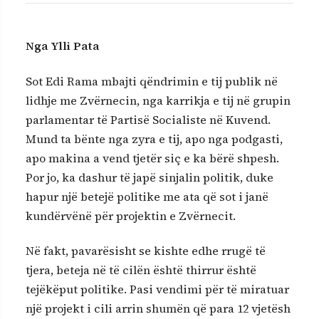
Nga Ylli Pata
Sot Edi Rama mbajti qëndrimin e tij publik në
lidhje me Zvërnecin, nga karrikja e tij në grupin
parlamentar të Partisë Socialiste në Kuvend.
Mund ta bënte nga zyra e tij, apo nga podgasti,
apo makina a vend tjetër siç e ka bërë shpesh.
Por jo, ka dashur të japë sinjalin politik, duke
hapur një betejë politike me ata që sot i janë
kundërvënë për projektin e Zvërnecit.
Në fakt, pavarësisht se kishte edhe rrugë të
tjera, beteja në të cilën është thirrur është
tejëkëput politike. Pasi vendimi për të miratuar
një projekt i cili arrin shumën që para 12 vjetësh