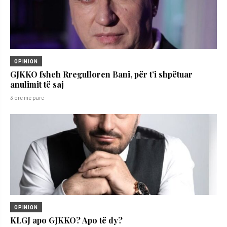
OPINION
GJKKO fsheh Rregulloren Bani, për t’i shpëtuar
anulimit të saj
3 orë më parë
OPINION
KLGJ apo GJKKO? Apo të dy?