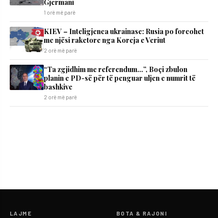
Gjermani
1 orë më parë
KIEV – Inteligjenca ukrainase: Rusia po forcohet
me njësi raketore nga Koreja e Veriut
2 orë më parë
“Ta zgjidhim me referendum…”, Boçi zbulon
planin e PD-së për të penguar uljen e numrit të
bashkive
2 orë më parë
LAJME
BOTA & RAJONI