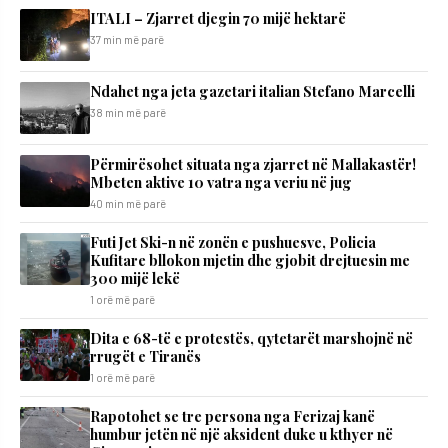
ITALI – Zjarret djegin 70 mijë hektarë
37 min më parë
Ndahet nga jeta gazetari italian Stefano Marcelli
38 min më parë
Përmirësohet situata nga zjarret në Mallakastër!
Mbeten aktive 10 vatra nga veriu në jug
40 min më parë
Futi Jet Ski-n në zonën e pushuesve, Policia
Kufitare bllokon mjetin dhe gjobit drejtuesin me
300 mijë lekë
1 orë më parë
Dita e 68-të e protestës, qytetarët marshojnë në
rrugët e Tiranës
1 orë më parë
Rapotohet se tre persona nga Ferizaj kanë
humbur jetën në një aksident duke u kthyer në