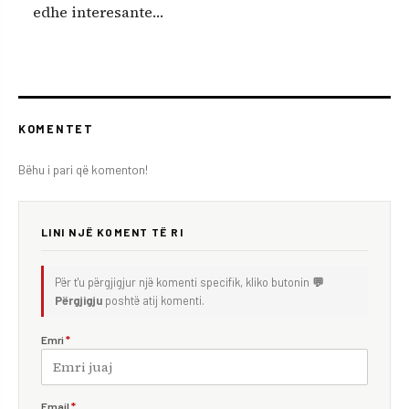
edhe interesante…
KOMENTET
Bëhu i pari që komenton!
LINI NJË KOMENT TË RI
Për t'u përgjigjur një komenti specifik, kliko butonin
💬
Përgjigju
poshtë atij komenti.
Emri
*
Email
*