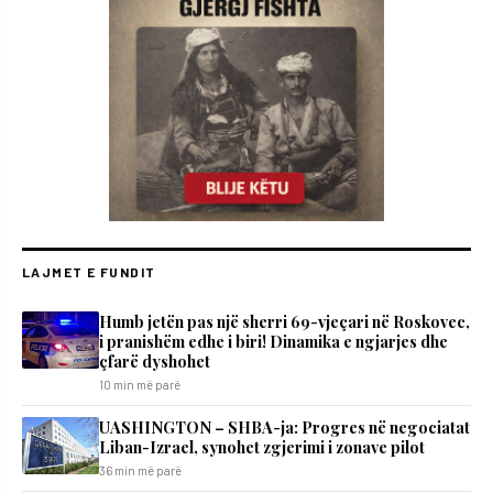
LAJMET E FUNDIT
Humb jetën pas një sherri 69-vjeçari në Roskovec,
i pranishëm edhe i biri! Dinamika e ngjarjes dhe
çfarë dyshohet
10 min më parë
UASHINGTON – SHBA-ja: Progres në negociatat
Liban-Izrael, synohet zgjerimi i zonave pilot
36 min më parë