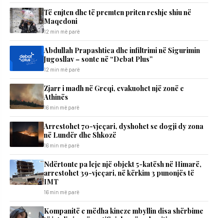
Të enjten dhe të premten priten reshje shiu në
Maqedoni
12 min më parë
Abdullah Prapashtica dhe infiltrimi në Sigurimin
Jugosllav – sonte në “Debat Plus”
12 min më parë
Zjarr i madh në Greqi, evakuohet një zonë e
Athinës
16 min më parë
Arrestohet 70-vjeçari, dyshohet se dogji dy zona
në Lundër dhe Shkozë
16 min më parë
Ndërtonte pa leje një objekt 5-katësh në Himarë,
arrestohet 39-vjeçari, në kërkim 3 punonjës të
IMT
16 min më parë
Kompanitë e mëdha kineze mbyllin disa shërbime