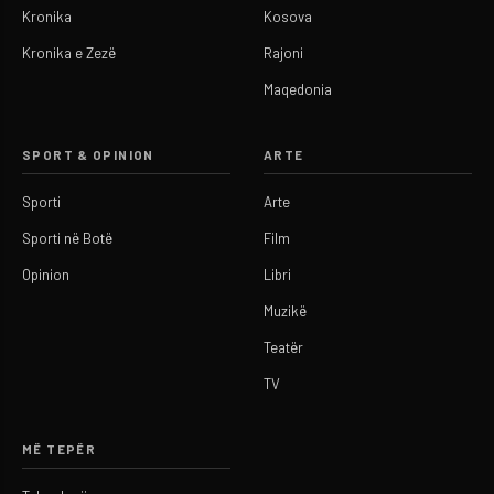
Kronika
Kosova
Kronika e Zezë
Rajoni
Maqedonia
SPORT & OPINION
ARTE
Sporti
Arte
Sporti në Botë
Film
Opinion
Libri
Muzikë
Teatër
TV
MË TEPËR