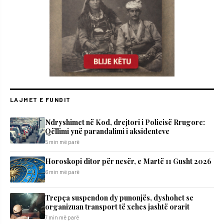
LAJMET E FUNDIT
Ndryshimet në Kod, drejtori i Policisë Rrugore:
Qëllimi ynë parandalimi i aksidenteve
5 min më parë
Horoskopi ditor për nesër, e Martë 11 Gusht 2026
6 min më parë
Trepça suspendon dy punonjës, dyshohet se
organizuan transport të xehes jashtë orarit
7 min më parë