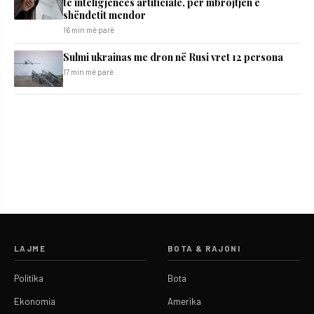
të inteligjencës artificiale, për mbrojtjen e
shëndetit mendor
16 min më parë
Sulmi ukrainas me dron në Rusi vret 12 persona
17 min më parë
LAJME
BOTA & RAJONI
Politika
Bota
Ekonomia
Amerika