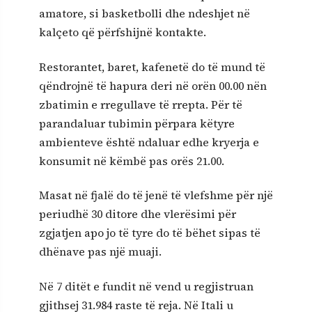
amatore, si basketbolli dhe ndeshjet në
kalçeto që përfshijnë kontakte.
Restorantet, baret, kafenetë do të mund të
qëndrojnë të hapura deri në orën 00.00 nën
zbatimin e rregullave të rrepta. Për të
parandaluar tubimin përpara këtyre
ambienteve është ndaluar edhe kryerja e
konsumit në këmbë pas orës 21.00.
Masat në fjalë do të jenë të vlefshme për një
periudhë 30 ditore dhe vlerësimi për
zgjatjen apo jo të tyre do të bëhet sipas të
dhënave pas një muaji.
Në 7 ditët e fundit në vend u regjistruan
gjithsej 31.984 raste të reja. Në Itali u