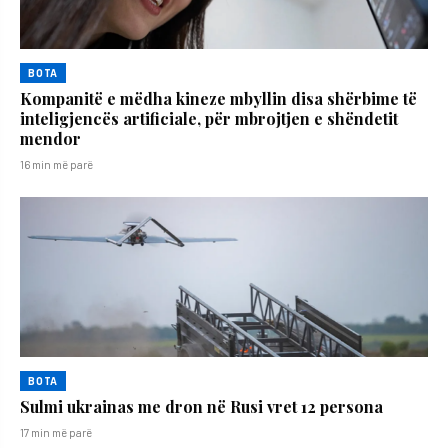
BOTA
Kompanitë e mëdha kineze mbyllin disa shërbime të
inteligjencës artificiale, për mbrojtjen e shëndetit
mendor
16 min më parë
BOTA
Sulmi ukrainas me dron në Rusi vret 12 persona
17 min më parë