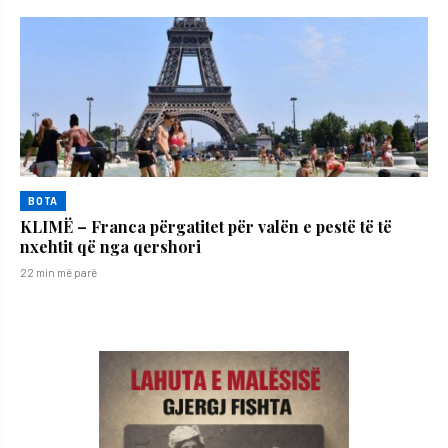
BOTA
KLIMË – Franca përgatitet për valën e pestë të të
nxehtit që nga qershori
22 min më parë