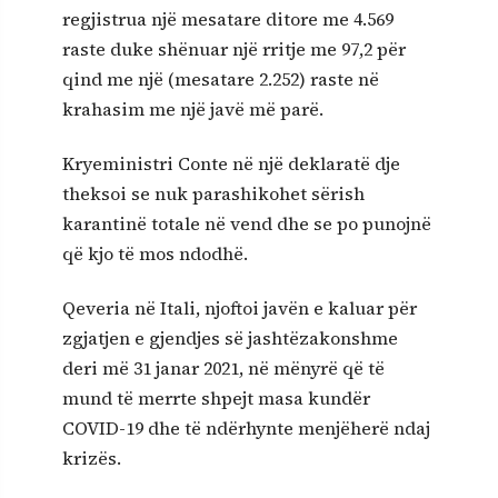
regjistrua një mesatare ditore me 4.569
raste duke shënuar një rritje me 97,2 për
qind me një (mesatare 2.252) raste në
krahasim me një javë më parë.
Kryeministri Conte në një deklaratë dje
theksoi se nuk parashikohet sërish
karantinë totale në vend dhe se po punojnë
që kjo të mos ndodhë.
Qeveria në Itali, njoftoi javën e kaluar për
zgjatjen e gjendjes së jashtëzakonshme
deri më 31 janar 2021, në mënyrë që të
mund të merrte shpejt masa kundër
COVID-19 dhe të ndërhynte menjëherë ndaj
krizës.