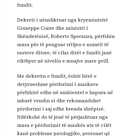
fundit.
Dekreti i nënshkruar nga kryeministri
Giuseppe Conte dhe ministri i
Shëndetësisë, Roberto Speranza, përfshin
masa për të penguar rritjen e numrit të
rasteve ditore, të cilat ditët e fundit janë
rikthyer në nivelin e muajve mars-prill.
Me dekretin e fundit, është bërë e
detyrueshme përdorimi i maskave
përfshirë edhe në ambientet e hapura në
mbarë vendin si dhe rekomandohet
përdorimi i saj edhe brenda shtëpisë.
Ndërkohë do të jenë të përjashtuar nga
masa e përdorimit të maskës ata të cilët
kanë probleme patologjike, personat që