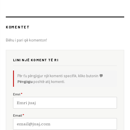
KOMENTET
Bëhu i pari që komenton!
LINI NJË KOMENT TË RI
Për t'u përgjigjur një komenti specifik, kliko butonin
💬
Përgjigju
poshtë atij komenti.
Emri
*
Email
*