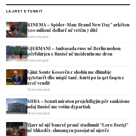
LAJMET E FUNDIT
KINEMA – Spider-Man: Brand New Day” arkëton
500 milionë dollarë në vetëm 7 ditë
0 min më parë
GJERMANI – Ambasada ruse në Berlin mohon
përfshirjen e Rusisë në incidentin me dron
0 min më parë
Gjini: Sonte Kosovën e shohin me dhimbje
qytetarët dhe miqtë tanë, Kurti po ia qet faqen e
zezë vendit
10 min më parë
SHBA – Senati miraton projektligjin për sanksione
ndaj Rusisë me votim dypartiak
19 min më parë
Zjarr në një banesë pranë stadiumit “Loro Boriçi”
në Shkodër, shmangen pasojat në njerëz