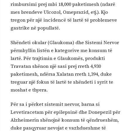
rimbursimi prej mbi 18,000 paketimesh (ndarë
mes brendeve Ulcozol, Omeprazid, etj.). Kjo
tregon për një incidencë të lartë të problemeve
gastrike në popullatë.
Shëndeti okular (Glaukoma) dhe Sistemi Nervor
përmbyllin listën e kategorive me konsum të
lartë. Për trajtimin e Glaukomës, produkti
Travatan shënon një sasi prej rreth 4,930
paketimesh, ndërsa Xalatan rreth 1,394, duke
treguar një fokus të lartë te shëndeti i syrit te
moshat e thyera.
Për sa i përket sistemit nervor, barna si
Levetiracetam për epilepsinë dhe Donepezil për
Alzheimerin shënojnë konsum të qëndrueshëm,
duke pasqyruar nevojat e vazhdueshme të