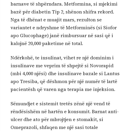
barnave të shpërndara. Metformina, si mjekimi
bazë për diabetin Tip 2, shënon shifra rekord.
Nga të dhënat e muajit mars, rezulton se
variantet e ndryshme të Metforminës (si Siofor
apo Glucophage) janë rimbursuar në sasi që i
kalojnë 20,000 paketime në total.
Ndërkohë, te insulinat, vihet re një dominim i
insulinave me veprim të shpejtë si Novorapid
(mbi 4,000 njësi) dhe insulinave bazale si Lantus
apo Tresiba, që dëshmon për një numër të lartë
pacientësh që varen nga terapia me injeksion.
Sëmundjet e sistemit tretës zënë një vend të
rëndësishëm në hartën e konsumit. Barnat anti-
ulcer dhe ato për mbrojtjen e stomakit, si
Omeprazoli, shfaqen me një sasi totale