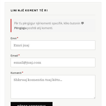
LINI NJË KOMENT TË RI
Për t'u përgjigjur një komenti specifik, kliko butonin
💬
Përgjigju
poshtë atij komenti.
Emri
*
Email
*
Komenti
*