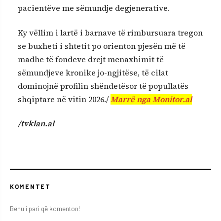
pacientëve me sëmundje degjenerative.
Ky vëllim i lartë i barnave të rimbursuara tregon
se buxheti i shtetit po orienton pjesën më të
madhe të fondeve drejt menaxhimit të
sëmundjeve kronike jo-ngjitëse, të cilat
dominojnë profilin shëndetësor të popullatës
shqiptare në vitin 2026./
Marrë nga Monitor.al
/tvklan.al
KOMENTET
Bëhu i pari që komenton!