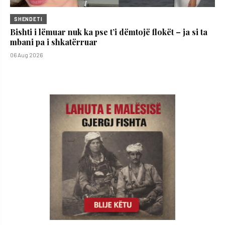
SHENDETI
Bishti i lëmuar nuk ka pse t’i dëmtojë flokët – ja si ta
mbani pa i shkatërruar
06 Aug 2026