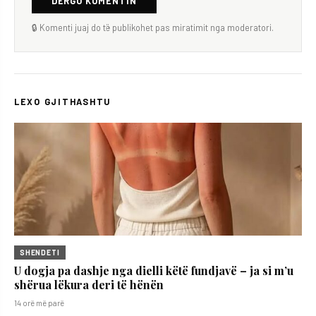
DËRGO KOMENTIN
🔒 Komenti juaj do të publikohet pas miratimit nga moderatori.
LEXO GJITHASHTU
SHENDETI
U dogja pa dashje nga dielli këtë fundjavë – ja si m’u
shërua lëkura deri të hënën
14 orë më parë