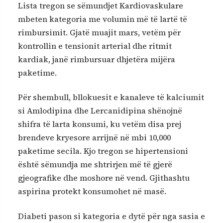
Lista tregon se sëmundjet Kardiovaskulare
mbeten kategoria me volumin më të lartë të
rimbursimit. Gjatë muajit mars, vetëm për
kontrollin e tensionit arterial dhe ritmit
kardiak, janë rimbursuar dhjetëra mijëra
paketime.
Për shembull, bllokuesit e kanaleve të kalciumit
si Amlodipina dhe Lercanidipina shënojnë
shifra të larta konsumi, ku vetëm disa prej
brendeve kryesore arrijnë në mbi 10,000
paketime secila. Kjo tregon se hipertensioni
është sëmundja me shtrirjen më të gjerë
gjeografike dhe moshore në vend. Gjithashtu
aspirina protekt konsumohet në masë.
Diabeti pason si kategoria e dytë për nga sasia e