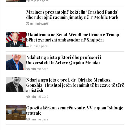
29 min më parë
Mariners prezantojnë koktejin ‘Trashed Panda’
dhe nderojnë racunin Jimothy në T‑Mobile Park
33 min më parë
U konfirmua në Senat, Wendt me firmën e Trump
bëhet zyrtarisht ambasador në Shqipëri
47 min më parë
Ndahet nga jeta piktori dhe profesori i
Universitetit të Arteve Qirjako Meniko
48 min më parë
Ndarja nga jeta e prof. dr. Qirjako Menikos,
Gonxhja: I kushtoi jetën formimit të brezave të tërë
artistësh
49 min më parë
Opozita kërkon seancën sonte, VV e quan “shfaqje
teatrale”
50 min më parë