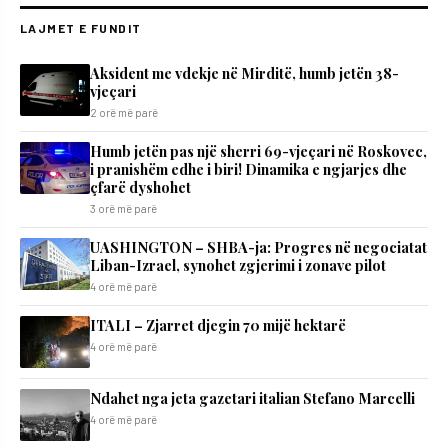
LAJMET E FUNDIT
Aksident me vdekje në Mirditë, humb jetën 38-
vjeçari
2 orë më parë
Humb jetën pas një sherri 69-vjeçari në Roskovec,
i pranishëm edhe i biri! Dinamika e ngjarjes dhe
çfarë dyshohet
3 orë më parë
UASHINGTON – SHBA-ja: Progres në negociatat
Liban-Izrael, synohet zgjerimi i zonave pilot
4 orë më parë
ITALI – Zjarret djegin 70 mijë hektarë
4 orë më parë
Ndahet nga jeta gazetari italian Stefano Marcelli
4 orë më parë