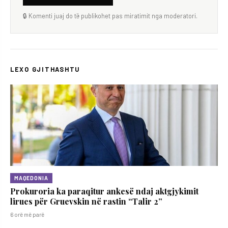
🔒 Komenti juaj do të publikohet pas miratimit nga moderatori.
LEXO GJITHASHTU
MAQEDONIA
Prokuroria ka paraqitur ankesë ndaj aktgjykimit
lirues për Gruevskin në rastin “Talir 2”
6 orë më parë