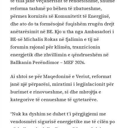
të tilla janë veçanërisht të rëndësishme, shumë
reforma tashmë po bëhen të zbatueshme,
përmes kornizës së Komunitetit të Energjisë,
dhe ato do ta formësojnë fuqishëm rrugën drejt
anëtarësimit në BE. Kjo u tha nga Ambasadori i
BE-së Michalis Rokas në fjalimin e tij në
forumin rajonal për klimën, tranzicionin
energjetik dhe zhvillimin e qëndrueshëm në
Ballkanin Perëndimor – MEF 2026.
Ai shtoi se për Maqedoninë e Veriut, reformat
janë një përparësi, miratimi i legjislacionit për
burimet e rinovueshme, si dhe mbrojtja e
kategorive të cenueshme të qytetarëve.
“Nuk ka dyshim se duhet t’i përgjigjemi me
vendosmëri sigurisë energjetike me të cilën po