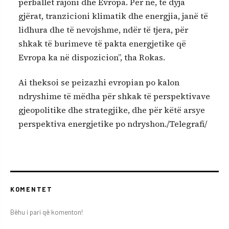
përballet rajoni dhe Evropa. Për ne, të dyja
gjërat, tranzicioni klimatik dhe energjia, janë të
lidhura dhe të nevojshme, ndër të tjera, për
shkak të burimeve të pakta energjetike që
Evropa ka në dispozicion”, tha Rokas.
Ai theksoi se peizazhi evropian po kalon
ndryshime të mëdha për shkak të perspektivave
gjeopolitike dhe strategjike, dhe për këtë arsye
perspektiva energjetike po ndryshon./Telegrafi/
KOMENTET
Bëhu i pari që komenton!