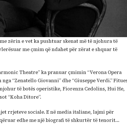
i me zërin e vet ka pushtuar skenat më të njohura të
 vlerësuar me çmim që ndahet për zërat e shquar të
ilarmonic Theatre” ka pranuar çmimin “Verona Opera
h nga “Zenatello Giovanni” dhe “Giuseppe Verdi.” Fitue
njohur të botës operistike, Fiorenza Cedolins, Hui He,
sot “Koha Ditore”.
t rrjeteve sociale. E në media italiane, lajmi për
oqëruar edhe me një biografi të shkurtër të tenorit…