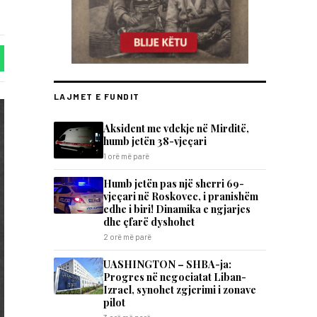
LAJMET E FUNDIT
Aksident me vdekje në Mirditë,
humb jetën 38-vjeçari
1 orë më parë
Humb jetën pas një sherri 69-
vjeçari në Roskovec, i pranishëm
edhe i biri! Dinamika e ngjarjes
dhe çfarë dyshohet
2 orë më parë
UASHINGTON – SHBA-ja:
Progres në negociatat Liban-
Izrael, synohet zgjerimi i zonave
pilot