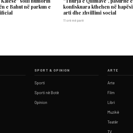
 Kafesë” solli humorin
“Thurja e Qilimave”, pasuritë e
n e Bahut në parkun e
konfiskuara kthehen në hapës
ificial
arti dhe zhvillimi social
11 orë më parë
SPORT & OPINION
ARTE
Sporti
Arte
Sporti në Botë
Film
Opinion
Libri
Muzikë
Teatër
TV