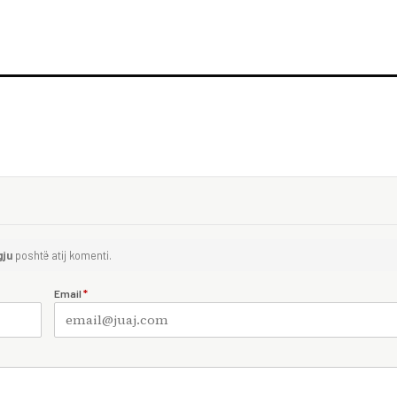
gju
poshtë atij komenti.
Email
*