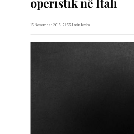
operistik në Itali
15 November 2016, 21:53
·
1 min lexim