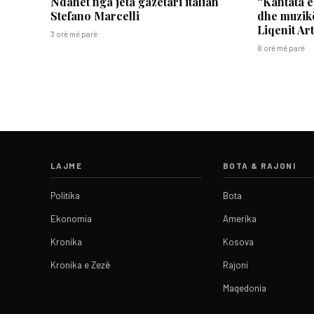
Ndahet nga jeta gazetari italian
“Kantata e
Stefano Marcelli
dhe muzikë
Liqenit Art
3 orë më parë
8 orë më parë
LAJME
BOTA & RAJONI
Politika
Bota
Ekonomia
Amerika
Kronika
Kosova
Kronika e Zezë
Rajoni
Maqedonia