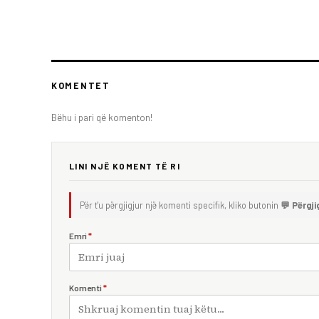
KOMENTET
Bëhu i pari që komenton!
LINI NJË KOMENT TË RI
Për t'u përgjigjur një komenti specifik, kliko butonin
💬 Përgji
Emri
*
Komenti
*