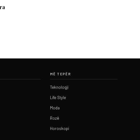
ira
MË TEPËR
Teknologji
Life Style
Moda
Rozë
Horoskopi