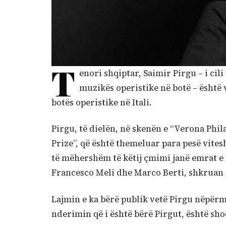
T
enori shqiptar, Saimir Pirgu – i cil
muzikës operistike në botë – është
botës operistike në Itali.
Pirgu, të dielën, në skenën e “Verona Ph
Prize”, që është themeluar para pesë vites
të mëhershëm të këtij çmimi janë emrat e 
Francesco Meli dhe Marco Berti, shkruan 
Lajmin e ka bërë publik vetë Pirgu nëpërmje
nderimin që i është bërë Pirgut, është sh