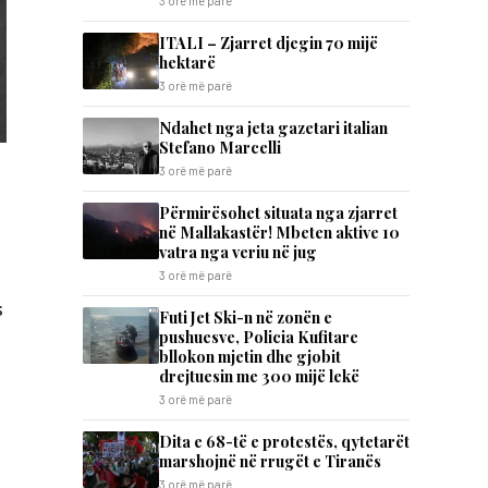
3 orë më parë
ITALI – Zjarret djegin 70 mijë
hektarë
3 orë më parë
Ndahet nga jeta gazetari italian
Stefano Marcelli
3 orë më parë
Përmirësohet situata nga zjarret
në Mallakastër! Mbeten aktive 10
vatra nga veriu në jug
3 orë më parë
s
Futi Jet Ski-n në zonën e
pushuesve, Policia Kufitare
bllokon mjetin dhe gjobit
drejtuesin me 300 mijë lekë
3 orë më parë
Dita e 68-të e protestës, qytetarët
marshojnë në rrugët e Tiranës
3 orë më parë