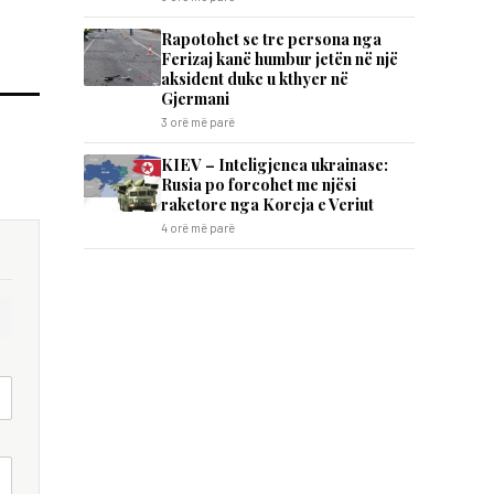
Rapotohet se tre persona nga
Ferizaj kanë humbur jetën në një
aksident duke u kthyer në
Gjermani
3 orë më parë
KIEV – Inteligjenca ukrainase:
Rusia po forcohet me njësi
raketore nga Koreja e Veriut
4 orë më parë