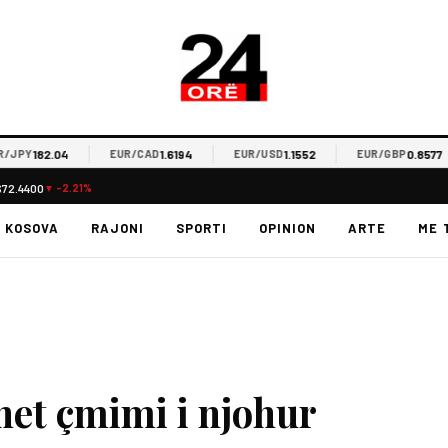
182.04
1.6194
1.1552
0.8577
PY
EUR/CAD
EUR/USD
EUR/GBP
$72.4400
▼ -2.21%
KOSOVA
RAJONI
SPORTI
OPINION
ARTE
ME 
het çmimi i njohur