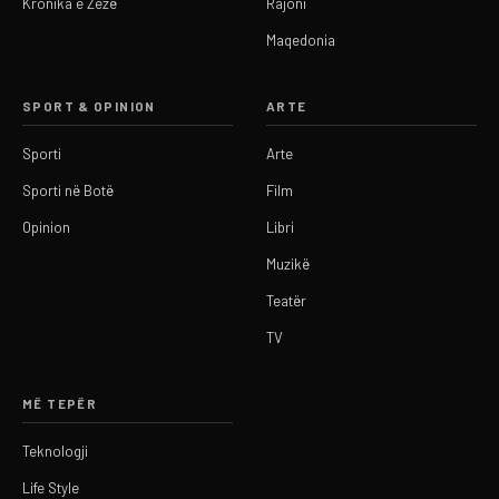
Kronika e Zezë
Rajoni
Maqedonia
SPORT & OPINION
ARTE
Sporti
Arte
Sporti në Botë
Film
Opinion
Libri
Muzikë
Teatër
TV
MË TEPËR
Teknologji
Life Style