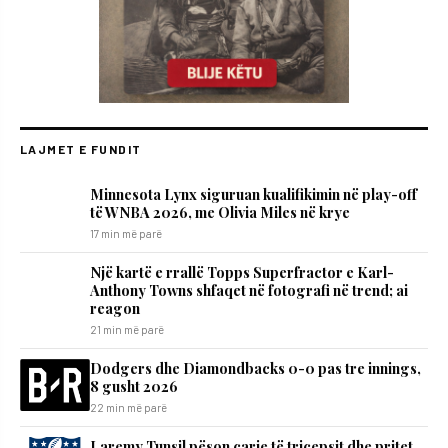
LAJMET E FUNDIT
Minnesota Lynx siguruan kualifikimin në play-off
të WNBA 2026, me Olivia Miles në krye
17 min më parë
Një kartë e rrallë Topps Superfractor e Karl-
Anthony Towns shfaqet në fotografi në trend; ai
reagon
21 min më parë
Dodgers dhe Diamondbacks 0-0 pas tre innings,
8 gusht 2026
22 min më parë
Laremy Tunsil pëson çarje të tricepsit dhe pritet