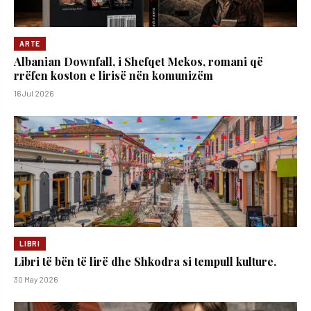
ARTE
Albanian Downfall, i Shefqet Mekos, romani që
rrëfen koston e lirisë nën komunizëm
16 Jul 2026
LIBRI
Libri të bën të lirë dhe Shkodra si tempull kulture.
30 May 2026