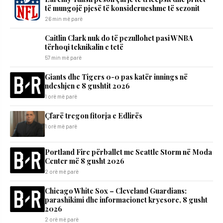
të mungojë pjesë të konsiderueshme të sezonit
26 min më parë
Caitlin Clark nuk do të pezullohet pasi WNBA
tërhoqi teknikalin e tetë
57 min më parë
Giants dhe Tigers 0-0 pas katër innings në
ndeshjen e 8 gushtit 2026
1 orë më parë
Çfarë tregon fitorja e Edlirës
1 orë më parë
Portland Fire përballet me Seattle Storm në Moda
Center më 8 gusht 2026
2 orë më parë
Chicago White Sox – Cleveland Guardians:
parashikimi dhe informacionet kryesore, 8 gusht
2026
2 orë më parë