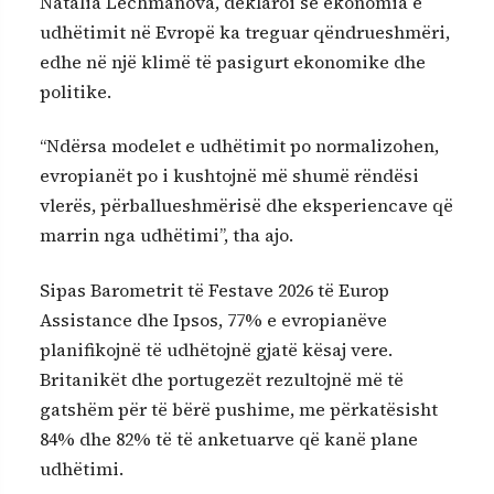
Natalia Lechmanova, deklaroi se ekonomia e
udhëtimit në Evropë ka treguar qëndrueshmëri,
edhe në një klimë të pasigurt ekonomike dhe
politike.
“Ndërsa modelet e udhëtimit po normalizohen,
evropianët po i kushtojnë më shumë rëndësi
vlerës, përballueshmërisë dhe eksperiencave që
marrin nga udhëtimi”, tha ajo.
Sipas Barometrit të Festave 2026 të Europ
Assistance dhe Ipsos, 77% e evropianëve
planifikojnë të udhëtojnë gjatë kësaj vere.
Britanikët dhe portugezët rezultojnë më të
gatshëm për të bërë pushime, me përkatësisht
84% dhe 82% të të anketuarve që kanë plane
udhëtimi.