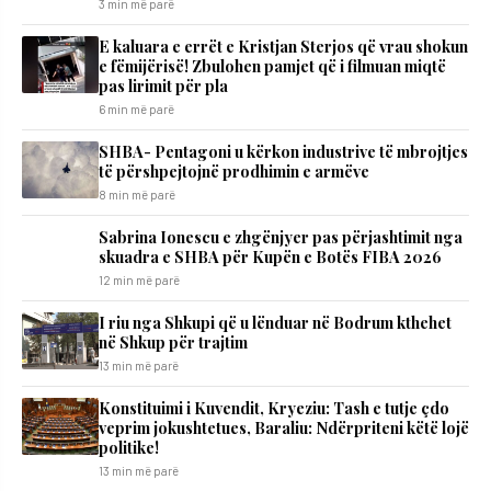
3 min më parë
E kaluara e errët e Kristjan Sterjos që vrau shokun
e fëmijërisë! Zbulohen pamjet që i filmuan miqtë
pas lirimit për pla
6 min më parë
SHBA- Pentagoni u kërkon industrive të mbrojtjes
të përshpejtojnë prodhimin e armëve
8 min më parë
Sabrina Ionescu e zhgënjyer pas përjashtimit nga
skuadra e SHBA për Kupën e Botës FIBA 2026
12 min më parë
I riu nga Shkupi që u lënduar në Bodrum kthehet
në Shkup për trajtim
13 min më parë
​Konstituimi i Kuvendit, Kryeziu: Tash e tutje çdo
veprim jokushtetues, Baraliu: Ndërpriteni këtë lojë
politike!
13 min më parë