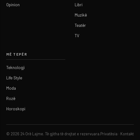
Opinion
Libri
Muzikë
Teatër
TV
MË TEPËR
Teknologji
Life Style
Moda
Rozë
Horoskopi
© 2026 24 Orë Lajme. Të gjitha të drejtat e rezervuara.
Privatësia
·
Kontakt