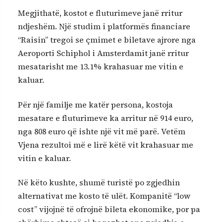
Megjithatë, kostot e fluturimeve janë rritur
ndjeshëm. Një studim i platformës financiare
“Raisin” tregoi se çmimet e biletave ajrore nga
Aeroporti Schiphol i Amsterdamit janë rritur
mesatarisht me 13.1% krahasuar me vitin e
kaluar.
Për një familje me katër persona, kostoja
mesatare e fluturimeve ka arritur në 914 euro,
nga 808 euro që ishte një vit më parë. Vetëm
Vjena rezultoi më e lirë këtë vit krahasuar me
vitin e kaluar.
Në këto kushte, shumë turistë po zgjedhin
alternativat me kosto të ulët. Kompanitë “low
cost” vijojnë të ofrojnë bileta ekonomike, por pa