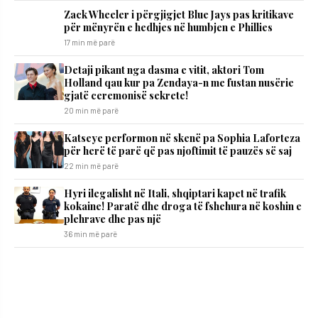
Zack Wheeler i përgjigjet Blue Jays pas kritikave
për mënyrën e hedhjes në humbjen e Phillies
17 min më parë
Detaji pikant nga dasma e vitit, aktori Tom
Holland qau kur pa Zendaya-n me fustan nusërie
gjatë ceremonisë sekrete!
20 min më parë
Katseye performon në skenë pa Sophia Laforteza
për herë të parë që pas njoftimit të pauzës së saj
22 min më parë
Hyri ilegalisht në Itali, shqiptari kapet në trafik
kokaine! Paratë dhe droga të fshehura në koshin e
plehrave dhe pas një
36 min më parë