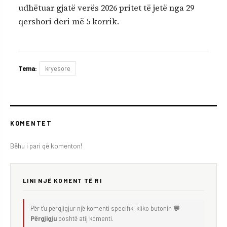
udhëtuar gjatë verës 2026 pritet të jetë nga 29
qershori deri më 5 korrik.
Tema:
kryesore
KOMENTET
Bëhu i pari që komenton!
LINI NJË KOMENT TË RI
Për t'u përgjigjur një komenti specifik, kliko butonin
💬
Përgjigju
poshtë atij komenti.