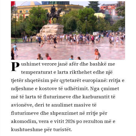
P
ushimet verore janë afër dhe bashkë me
temperaturat e larta rikthehet edhe një
tjetër shqetësim për qytetarët europianë: rritja e
ndjeshme e kostove të udhëtimit. Nga çmimet
më të larta të fluturimeve dhe karburantit të
avionëve, deri te anulimet masive të
fluturimeve dhe shpenzimet në rritje për
akomodim, vera e vitit 2026 po rezulton më e
kushtueshme për turistët.