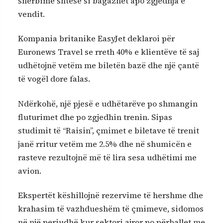
shërbime shtesë si bagazhet apo zgjedhja e
vendit.
Kompania britanike EasyJet deklaroi për
Euronews Travel se rreth 40% e klientëve të saj
udhëtojnë vetëm me biletën bazë dhe një çantë
të vogël dore falas.
Ndërkohë, një pjesë e udhëtarëve po shmangin
fluturimet dhe po zgjedhin trenin. Sipas
studimit të “Raisin”, çmimet e biletave të trenit
janë rritur vetëm me 2.5% dhe në shumicën e
rasteve rezultojnë më të lira sesa udhëtimi me
avion.
Ekspertët këshillojnë rezervime të hershme dhe
krahasim të vazhdueshëm të çmimeve, sidomos
në një periudhë kur sektori ajror po përballet me