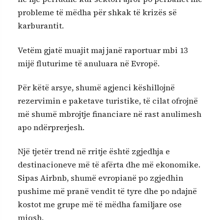
probleme të mëdha për shkak të krizës së
karburantit.
Vetëm gjatë muajit maj janë raportuar mbi 13
mijë fluturime të anuluara në Evropë.
Për këtë arsye, shumë agjenci këshillojnë
rezervimin e paketave turistike, të cilat ofrojnë
më shumë mbrojtje financiare në rast anulimesh
apo ndërprerjesh.
Një tjetër trend në rritje është zgjedhja e
destinacioneve më të afërta dhe më ekonomike.
Sipas Airbnb, shumë evropianë po zgjedhin
pushime më pranë vendit të tyre dhe po ndajnë
kostot me grupe më të mëdha familjare ose
miqsh.