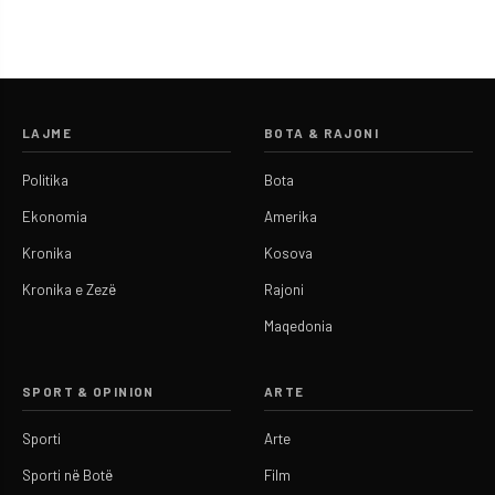
LAJME
BOTA & RAJONI
Politika
Bota
Ekonomia
Amerika
Kronika
Kosova
Kronika e Zezë
Rajoni
Maqedonia
SPORT & OPINION
ARTE
Sporti
Arte
Sporti në Botë
Film