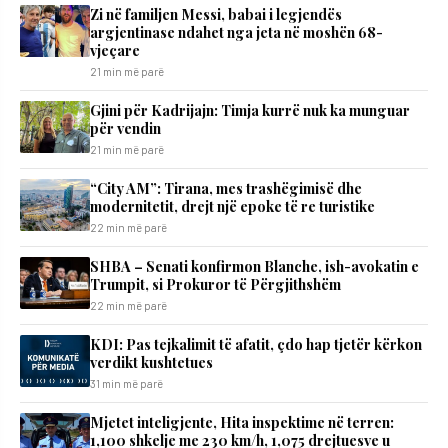
Zi në familjen Messi, babai i legjendës
argjentinase ndahet nga jeta në moshën 68-
vjeçare
21 min më parë
​Gjini për Kadrijajn: Timja kurrë nuk ka munguar
për vendin
21 min më parë
“City AM”: Tirana, mes trashëgimisë dhe
modernitetit, drejt një epoke të re turistike
22 min më parë
SHBA – Senati konfirmon Blanche, ish-avokatin e
Trumpit, si Prokuror të Përgjithshëm
22 min më parë
KDI: Pas tejkalimit të afatit, çdo hap tjetër kërkon
verdikt kushtetues
31 min më parë
Mjetet inteligjente, Hita inspektime në terren:
1,100 shkelje me 230 km/h, 1,075 drejtuesve u