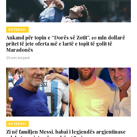
BOTERORI
Ankand për topin e “Dorës së Zotit”, 10 mln dollarë
pritet të jete oferta më e lartë e topit të golit të
Maradonës
20 min më parë
BOTERORI
Zi në familjen Messi, babai i legjendës argjentinase