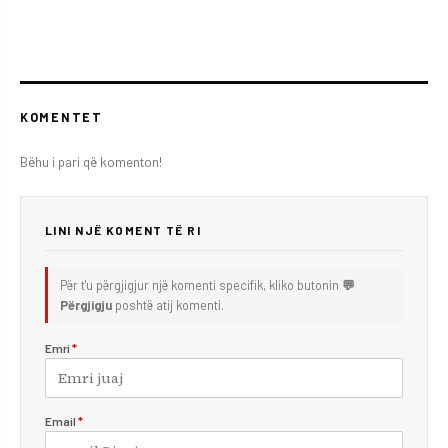
KOMENTET
Bëhu i pari që komenton!
LINI NJË KOMENT TË RI
Për t'u përgjigjur një komenti specifik, kliko butonin
💬
Përgjigju
poshtë atij komenti.
Emri
*
Email
*