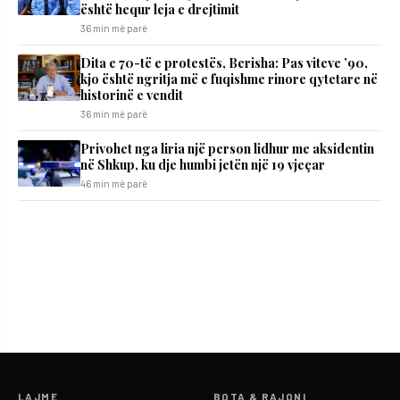
është hequr leja e drejtimit
36 min më parë
Dita e 70-të e protestës, Berisha: Pas viteve ’90,
kjo është ngritja më e fuqishme rinore qytetare në
historinë e vendit
36 min më parë
Privohet nga liria një person lidhur me aksidentin
në Shkup, ku dje humbi jetën një 19 vjeçar
46 min më parë
LAJME
BOTA & RAJONI