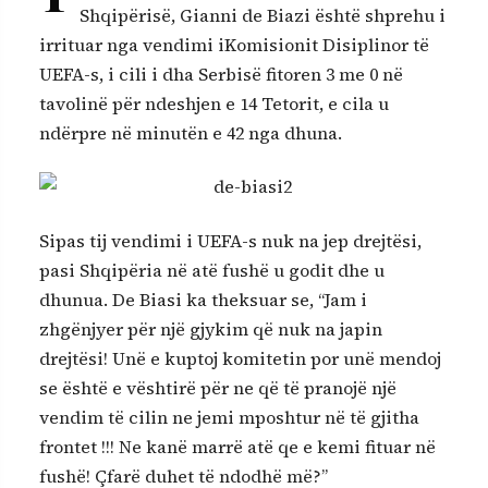
Shqipërisë, Gianni de Biazi është shprehu i
irrituar nga vendimi iKomisionit Disiplinor të
UEFA-s, i cili i dha Serbisë fitoren 3 me 0 në
tavolinë për ndeshjen e 14 Tetorit, e cila u
ndërpre në minutën e 42 nga dhuna.
Sipas tij vendimi i UEFA-s nuk na jep drejtësi,
pasi Shqipëria në atë fushë u godit dhe u
dhunua. De Biasi ka theksuar se, “Jam i
zhgënjyer për një gjykim që nuk na japin
drejtësi! Unë e kuptoj komitetin por unë mendoj
se është e vështirë për ne që të pranojë një
vendim të cilin ne jemi mposhtur në të gjitha
frontet !!! Ne kanë marrë atë qe e kemi fituar në
fushë! Çfarë duhet të ndodhë më?”