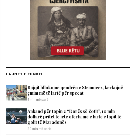
LAJMET E FUNDIT
Bujqit bllokojnë qendrën e Strumicës, kërkojnë
çmim më të lartë për specat
6 min më parë
Ankand për topin e “Dorës së Zotit”, 10 mln
dollarë pritet të jete oferta më e lartë e topit të
golit të Maradonës
20 min më parë