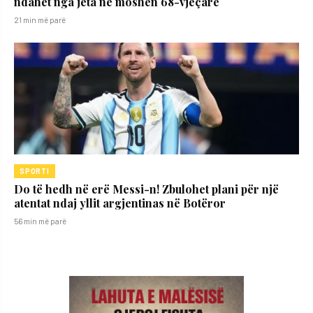
ndahet nga jeta në moshën 68-vjeçare
21 min më parë
SPORTI
Do të hedh në erë Messi-n! Zbulohet plani për një
atentat ndaj yllit argjentinas në Botëror
56 min më parë