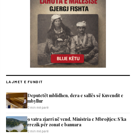
LAJMET E FUNDIT
Deputetët mblidhen, dera e sallës së Kuvendit e
mbyllur
0 min më parë
9 vatra zjarri në vend, Ministria e Mbrojtjes: S’ka
rrezik për zonat e banuara
0 min më parë