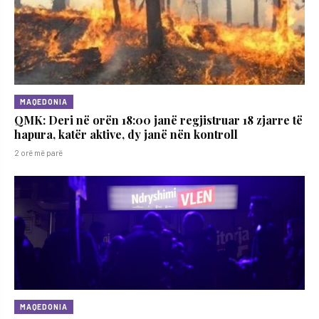
MAQEDONIA
QMK: Deri në orën 18:00 janë regjistruar 18 zjarre të
hapura, katër aktive, dy janë nën kontroll
2 orë më parë
MAQEDONIA