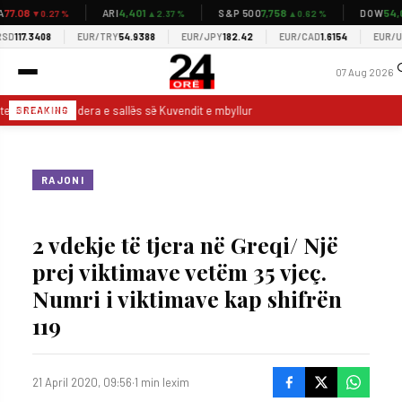
77.08
4,401
7,758
54,0
ARI
S&P 500
DOW
▼0.27 %
▲2.37 %
▲0.62 %
D
117.3408
EUR/TRY
54.9388
EUR/JPY
182.42
EUR/CAD
1.6154
EUR/US
07 Aug 2026
etët mblidhen, dera e sallës së Kuvendit e mbyllur
9 vatra zjarri në vend
BREAKING
RAJONI
2 vdekje të tjera në Greqi/ Një
prej viktimave vetëm 35 vjeç.
Numri i viktimave kap shifrën
119
21 April 2020, 09:56
·
1 min lexim