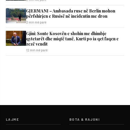
GJERMANI – Ambasada ruse në Berlin mohon
përfshirjen e Rusisë në incidentin me dron
2 min më parë
Gjini: Sonte Kosovën e shohin me dhimbje
qytetarët dhe miqtë tanë, Kurti po ia qet faqen e
zezë vendit
12 min më parë
LAJME
BOTA & RAJONI