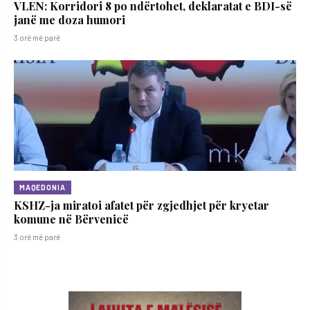
VLEN: Korridori 8 po ndërtohet, deklaratat e BDI-së
janë me doza ​humori
3 orë më parë
MAQEDONIA
KSHZ-ja miratoi afatet për zgjedhjet për kryetar
komune në Bërvenicë
3 orë më parë