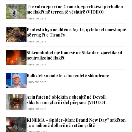
Tre vatra zjarri në Gramsh, zjarrfikësit përballen
me flakët në terren të vështirë (VIDEO)
1 min më parë
Protesta hyn në ditën e 69-të, qytetarët marshojnë
në rrugët e Tiranës
1 min më parë
Shkrumbohet një banesë në Shkodër, zjarrfikësit
neutralizojnë flakët
1 min më parë
Ballistët socialistë si barcoletë shkodrane
1 min më parë
Ariu futet në objektin e shenjtë në Devoll,
shkatërron çfarë i del përpara (VIDEO)
1 min më parë
KINEMA – Spider-Man: Brand New Day” arkëton
500 milionë dollarë në vetëm 7 ditë
2 min më parë