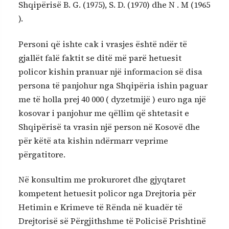
Shqipërisë B. G. (1975), S. D. (1970) dhe N . M (1965
).
Personi që ishte cak i vrasjes është ndër të
gjallët falë faktit se ditë më parë hetuesit
policor kishin pranuar një informacion së disa
persona të panjohur nga Shqipëria ishin paguar
me të holla prej 40 000 ( dyzetmijë ) euro nga një
kosovar i panjohur me qëllim që shtetasit e
Shqipërisë ta vrasin një person në Kosovë dhe
për këtë ata kishin ndërmarr veprime
përgatitore.
Në konsultim me prokuroret dhe gjyqtaret
kompetent hetuesit policor nga Drejtoria për
Hetimin e Krimeve të Rënda në kuadër të
Drejtorisë së Përgjithshme të Policisë Prishtinë