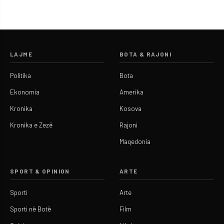
LAJME
BOTA & RAJONI
Politika
Bota
Ekonomia
Amerika
Kronika
Kosova
Kronika e Zezë
Rajoni
Maqedonia
SPORT & OPINION
ARTE
Sporti
Arte
Sporti në Botë
Film