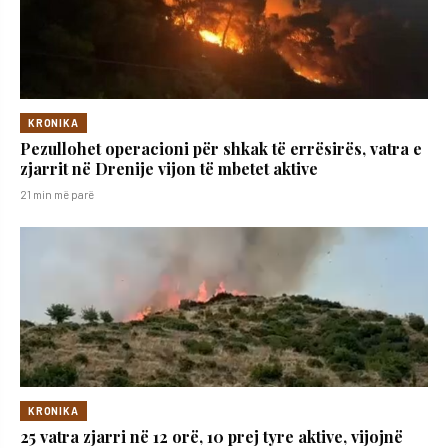
KRONIKA
Pezullohet operacioni për shkak të errësirës, vatra e
zjarrit në Drenije vijon të mbetet aktive
21 min më parë
KRONIKA
25 vatra zjarri në 12 orë, 10 prej tyre aktive, vijojnë