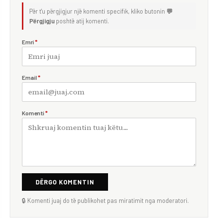
Për t'u përgjigjur një komenti specifik, kliko butonin
💬
Përgjigju
poshtë atij komenti.
Emri
*
Email
*
Komenti
*
DËRGO KOMENTIN
🔒 Komenti juaj do të publikohet pas miratimit nga moderatori.