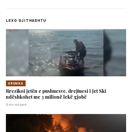
LEXO GJITHASHTU
KRONIKA
Rrezikoi jetën e pushuesve, drejtuesi i Jet Ski
ndëshkohet me 3 milionë lekë gjobë
9 min më parë