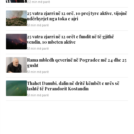
22 min më parë
25 vatra zjarri në 12 orë, 10 prej tyre aktive, vijojnë
ndërhyrjet nga toka e ajri
51 min më parë
25 vatra zjarri në 12 orët e fundit në të gjithë
vendin, 10 mbeten aktive
51 min më parë
Rama mbledh qeverinë në Pogradec më 24 dhe 25
gusht
51 min më parë
Thahet Danubi, dalin në dritë këmbët e urës së
lashtë të Perandorit Kostandin
51 min më parë