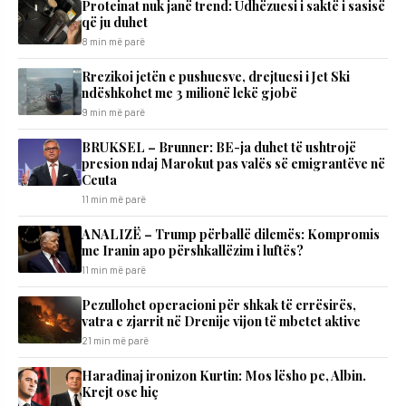
Proteinat nuk janë trend: Udhëzuesi i saktë i sasisë
që ju duhet
8 min më parë
Rrezikoi jetën e pushuesve, drejtuesi i Jet Ski
ndëshkohet me 3 milionë lekë gjobë
9 min më parë
BRUKSEL – Brunner: BE-ja duhet të ushtrojë
presion ndaj Marokut pas valës së emigrantëve në
Ceuta
11 min më parë
ANALIZË – Trump përballë dilemës: Kompromis
me Iranin apo përshkallëzim i luftës?
11 min më parë
Pezullohet operacioni për shkak të errësirës,
vatra e zjarrit në Drenije vijon të mbetet aktive
21 min më parë
Haradinaj ironizon Kurtin: Mos lësho pe, Albin.
Krejt ose hiç