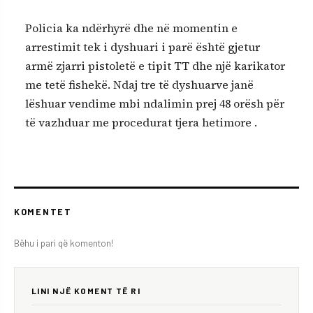
Policia ka ndërhyrë dhe në momentin e
arrestimit tek i dyshuari i parë është gjetur
armë zjarri pistoletë e tipit TT dhe një karikator
me tetë fishekë. Ndaj tre të dyshuarve janë
lëshuar vendime mbi ndalimin prej 48 orësh për
të vazhduar me procedurat tjera hetimore .
KOMENTET
Bëhu i pari që komenton!
LINI NJË KOMENT TË RI