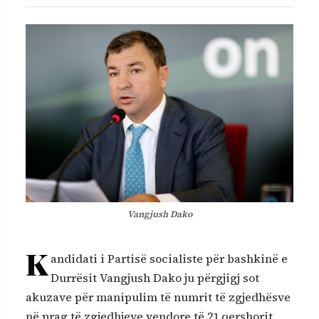
Vangjush Dako
K
andidati i Partisë socialiste për bashkinë e
Durrësit Vangjush Dako ju përgjigj sot
akuzave për manipulim të numrit të zgjedhësve
në prag të zgjedhjeve vendore të 21 qershorit.