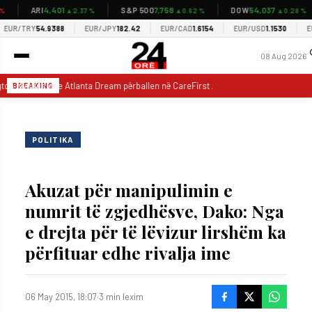
4,401
7,758
54,037
ARI
S&P 500
DOW
▲2.37 %
▲0.62 %
▲0.28 %
UR/TRY
54.9388
EUR/JPY
182.42
EUR/CAD
1.6154
EUR/USD
1.1530
EUR
08 Aug 2026
on Mystics dhe Atlanta Dream përballen në CareFirst Arena më 7 gusht 2026
BREAKING
POLITIKA
Akuzat për manipulimin e
numrit të zgjedhësve, Dako: Nga
e drejta për të lëvizur lirshëm ka
përfituar edhe rivalja ime
06 May 2015, 18:07
·
3 min lexim