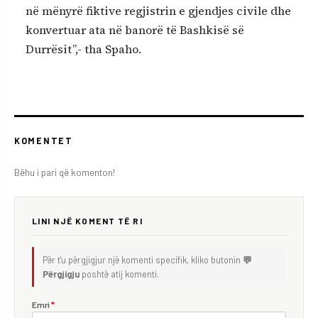
në mënyrë fiktive regjistrin e gjendjes civile dhe
konvertuar ata në banorë të Bashkisë së
Durrësit”,- tha Spaho.
KOMENTET
Bëhu i pari që komenton!
LINI NJË KOMENT TË RI
Për t'u përgjigjur një komenti specifik, kliko butonin
💬
Përgjigju
poshtë atij komenti.
Emri
*