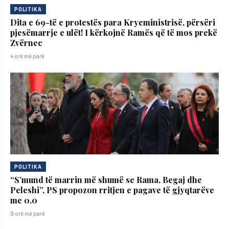
POLITIKA
Dita e 69-të e protestës para Kryeministrisë, përsëri
pjesëmarrje e ulët! I kërkojnë Ramës që të mos prekë
Zvërnec
4 orë më parë
POLITIKA
“S’mund të marrin më shumë se Rama, Begaj dhe
Peleshi”, PS propozon rritjen e pagave të gjyqtarëve
me 0.0
9 orë më parë