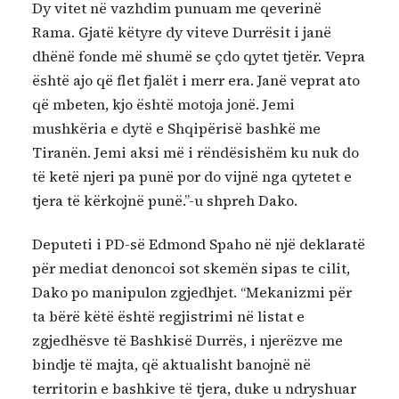
Dy vitet në vazhdim punuam me qeverinë
Rama. Gjatë këtyre dy viteve Durrësit i janë
dhënë fonde më shumë se çdo qytet tjetër. Vepra
është ajo që flet fjalët i merr era. Janë veprat ato
që mbeten, kjo është motoja jonë. Jemi
mushkëria e dytë e Shqipërisë bashkë me
Tiranën. Jemi aksi më i rëndësishëm ku nuk do
të ketë njeri pa punë por do vijnë nga qytetet e
tjera të kërkojnë punë.”-u shpreh Dako.
Deputeti i PD-së Edmond Spaho në një deklaratë
për mediat denoncoi sot skemën sipas te cilit,
Dako po manipulon zgjedhjet. “Mekanizmi për
ta bërë këtë është regjistrimi në listat e
zgjedhësve të Bashkisë Durrës, i njerëzve me
bindje të majta, që aktualisht banojnë në
territorin e bashkive të tjera, duke u ndryshuar