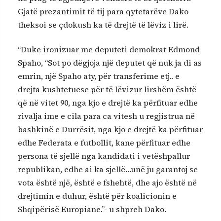
Gjatë prezantimit të tij para qytetarëve Dako
theksoi se çdokush ka të drejtë të lëviz i lirë.
“Duke ironizuar me deputeti demokrat Edmond
Spaho, “Sot po dëgjoja një deputet që nuk ja di as
emrin, një Spaho aty, për transferime etj.. e
drejta kushtetuese për të lëvizur lirshëm është
që në vitet 90, nga kjo e drejtë ka përfituar edhe
rivalja ime e cila para ca vitesh u regjistrua në
bashkinë e Durrësit, nga kjo e drejtë ka përfituar
edhe Federata e futbollit, kane përfituar edhe
persona të sjellë nga kandidati i vetëshpallur
republikan, edhe ai ka sjellë…unë ju garantoj se
vota është një, është e fshehtë, dhe ajo është në
drejtimin e duhur, është për koalicionin e
Shqipërisë Europiane.”- u shpreh Dako.