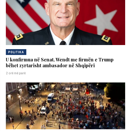
POLITIKA
U konfirmua në Senat, Wendt me firmën e Trump
bëhet zyrtarisht ambasador në Shqipëri
2 orë më parë