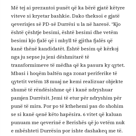
Më tej ai prezantoi punët që ka bërë gjatë këtyre
viteve si kryetar bashkie. Dako theksoi e gjatë
qeverisjes së PD-së Durrësi u la në haresë. “Kjo
është çështje besimi, është besimi dhe vetëm
besimi kjo fjalë që i mbyll të gjitha fjalës që
kanë thënë kandidatët. Është besim që kërkoj
nga ju sepse ju jeni dëshmitarë të
transformimeve të mëdha që ka pasura ky qytet.
Mbasi i hoqëm baltën nga zonat periferike të
qytetit vetëm 18 muaj ne kemi realizuar objekte
shumë të rëndësishme që i kanë ndryshuar
pamjen Durrësit. Jemi të etur për ndryshim për
punë të mira. Por po të kthehemi pas do shohim
se si kanë qenë këto hapësira. 6 vitet që kaluan
punuam me qeverinë e Berishës që jo vetëm nuk
e mbështeti Durrësin por ishte dashakeq me të.