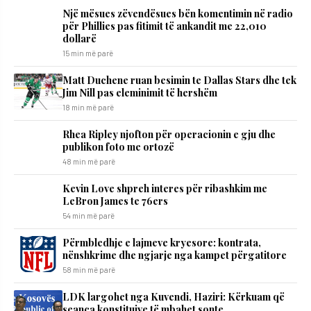
Një mësues zëvendësues bën komentimin në radio
për Phillies pas fitimit të ankandit me 22,010
dollarë
15 min më parë
Matt Duchene ruan besimin te Dallas Stars dhe tek
Jim Nill pas eleminimit të hershëm
18 min më parë
Rhea Ripley njofton për operacionin e gju dhe
publikon foto me ortozë
48 min më parë
Kevin Love shpreh interes për ribashkim me
LeBron James te 76ers
54 min më parë
Përmbledhje e lajmeve kryesore: kontrata,
nënshkrime dhe ngjarje nga kampet përgatitore
58 min më parë
LDK largohet nga Kuvendi, Haziri: Kërkuam që
seanca konstituive të mbahet sonte