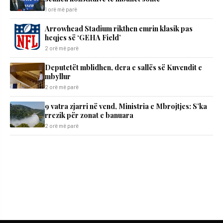
1 orë më parë
Arrowhead Stadium rikthen emrin klasik pas
heqjes së ‘GEHA Field’
2 orë më parë
Deputetët mblidhen, dera e sallës së Kuvendit e
mbyllur
2 orë më parë
9 vatra zjarri në vend, Ministria e Mbrojtjes: S’ka
rrezik për zonat e banuara
2 orë më parë