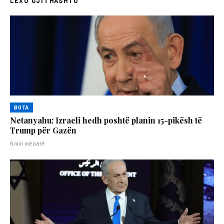
LEXO GJITHASHTU
BOTA
Netanyahu: Izraeli hedh poshtë planin 15-pikësh të
Trump për Gazën
6 min më parë