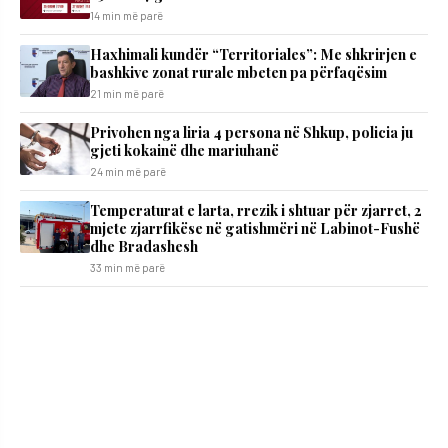
14 min më parë
Haxhimali kundër “Territoriales”: Me shkrirjen e
bashkive zonat rurale mbeten pa përfaqësim
21 min më parë
Privohen nga liria 4 persona në Shkup, policia ju
gjeti kokainë dhe mariuhanë
24 min më parë
Temperaturat e larta, rrezik i shtuar për zjarret, 2
mjete zjarrfikëse në gatishmëri në Labinot-Fushë
dhe Bradashesh
33 min më parë