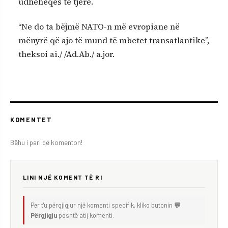
udhëheqës të tjerë.
“Ne do ta bëjmë NATO-n më evropiane në
mënyrë që ajo të mund të mbetet transatlantike”,
theksoi ai./ /Ad.Ab./ a.jor.
KOMENTET
Bëhu i pari që komenton!
LINI NJË KOMENT TË RI
Për t'u përgjigjur një komenti specifik, kliko butonin
💬
Përgjigju
poshtë atij komenti.