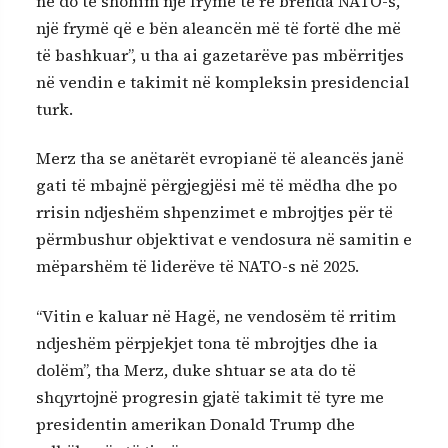
ne do të shohim një frymë të re brenda NATO-s,
një frymë që e bën aleancën më të fortë dhe më
të bashkuar”, u tha ai gazetarëve pas mbërritjes
në vendin e takimit në kompleksin presidencial
turk.
Merz tha se anëtarët evropianë të aleancës janë
gati të mbajnë përgjegjësi më të mëdha dhe po
rrisin ndjeshëm shpenzimet e mbrojtjes për të
përmbushur objektivat e vendosura në samitin e
mëparshëm të liderëve të NATO-s në 2025.
“Vitin e kaluar në Hagë, ne vendosëm të rritim
ndjeshëm përpjekjet tona të mbrojtjes dhe ia
dolëm”, tha Merz, duke shtuar se ata do të
shqyrtojnë progresin gjatë takimit të tyre me
presidentin amerikan Donald Trump dhe