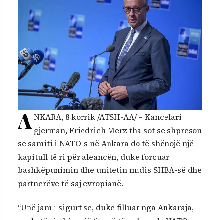
A
NKARA, 8 korrik /ATSH-AA/ – Kancelari
gjerman, Friedrich Merz tha sot se shpreson
se samiti i NATO-s në Ankara do të shënojë një
kapitull të ri për aleancën, duke forcuar
bashkëpunimin dhe unitetin midis SHBA-së dhe
partnerëve të saj evropianë.
“Unë jam i sigurt se, duke filluar nga Ankaraja,