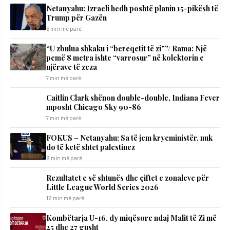
Netanyahu: Izraeli hedh poshtë planin 15-pikësh të
Trump për Gazën
6 min më parë
“U zbulua shkaku i “bereqetit të zi””/ Rama: Një
pemë 8 metra ishte “varrosur” në kolektorin e
ujërave të zeza
7 min më parë
Caitlin Clark shënon double-double, Indiana Fever
mposht Chicago Sky 90-86
7 min më parë
FOKUS – Netanyahu: Sa të jem kryeministër, nuk
do të ketë shtet palestinez
9 min më parë
Rezultatet e së shtunës dhe çiftet e zonaleve për
Little League World Series 2026
12 min më parë
Kombëtarja U-16, dy miqësore ndaj Malit të Zi më
25 dhe 27 gusht