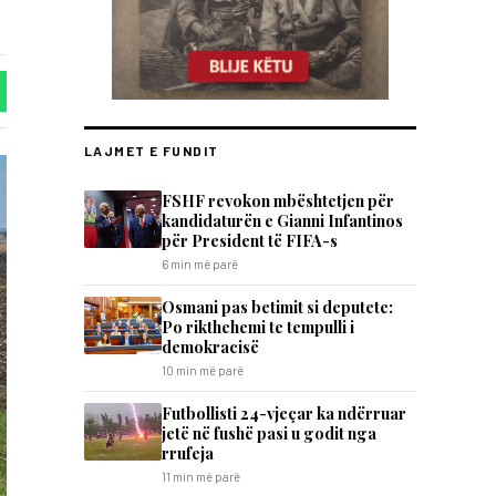
LAJMET E FUNDIT
FSHF revokon mbështetjen për
kandidaturën e Gianni Infantinos
për President të FIFA-s
6 min më parë
Osmani pas betimit si deputete:
Po rikthehemi te tempulli i
demokracisë
10 min më parë
Futbollisti 24-vjeçar ka ndërruar
jetë në fushë pasi u godit nga
rrufeja
11 min më parë