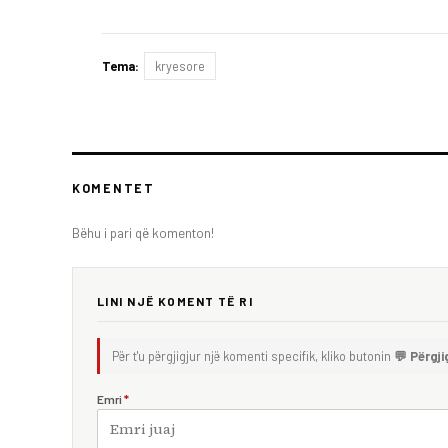
Tema:
kryesore
KOMENTET
Bëhu i pari që komenton!
LINI NJË KOMENT TË RI
Për t'u përgjigjur një komenti specifik, kliko butonin
💬 Përgji
Emri
*