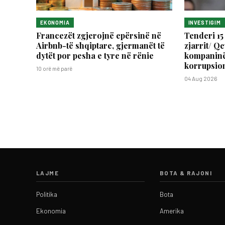
EKONOMIA
INVESTIGIM
Francezët zgjerojnë epërsinë në
Tenderi 15
Airbnb-të shqiptare, gjermanët të
zjarrit/ Qe
dytët por pesha e tyre në rënie
kompaninë
korrupsio
10 orë më parë
04 Aug 2026
LAJME
BOTA & RAJONI
Politika
Bota
Ekonomia
Amerika