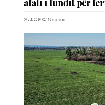
afati i fundit për f
07 July 2026, 02:13
·
2 min lexim