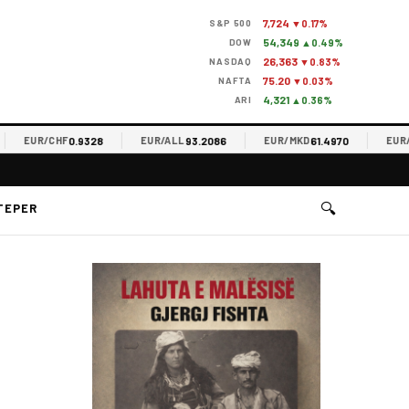
7,724
S&P 500
▼0.17%
54,349
DOW
▲0.49%
26,363
NASDAQ
▼0.83%
75.20
NAFTA
▼0.03%
4,321
ARI
▲0.36%
0.9328
93.2086
61.4970
EUR/CHF
EUR/ALL
EUR/MKD
EUR/RSD
🔍
TEPER