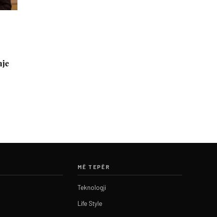
hje
MË TEPËR
Teknologji
Life Style