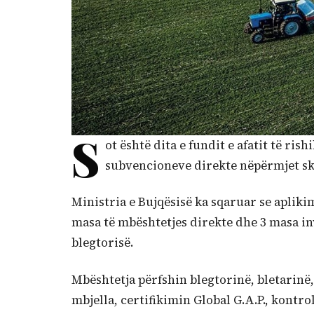
S
ot është dita e fundit e afatit të ri
subvencioneve direkte nëpërmjet sk
Ministria e Bujqësisë ka sqaruar se aplikim
masa të mbështetjes direkte dhe 3 masa in
blegtorisë.
Mbështetja përfshin blegtorinë, bletarinë,
mbjella, certifikimin Global G.A.P., kontro