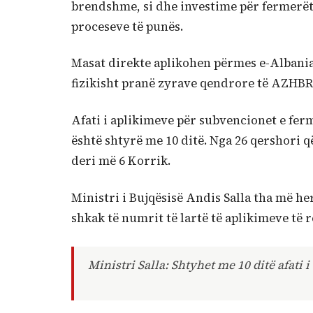
brendshme, si dhe investime për fermerët
proceseve të punës.
Masat direkte aplikohen përmes e-Albania
fizikisht pranë zyrave qendrore të AZHBR
Afati i aplikimeve për subvencionet e fe
është shtyrë me 10 ditë. Nga 26 qershori që i
deri më 6 Korrik.
Ministri i Bujqësisë Andis Salla tha më he
shkak të numrit të lartë të aplikimeve të r
Ministri Salla: Shtyhet me 10 ditë afati