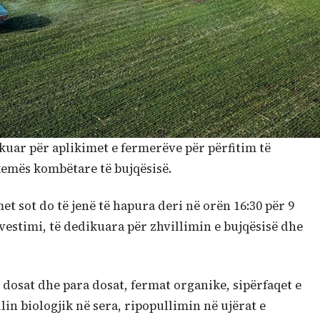
shikuar për aplikimet e fermerëve për përfitim të
emës kombëtare të bujqësisë.
et sot do të jenë të hapura deri në orën 16:30 për 9
vestimi, të dedikuara për zhvillimin e bujqësisë dhe
 dosat dhe para dosat, fermat organike, sipërfaqet e
llin biologjik në sera, ripopullimin në ujërat e