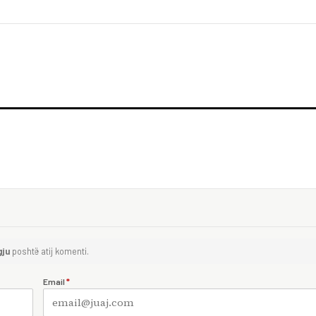
gju
poshtë atij komenti.
Email
*