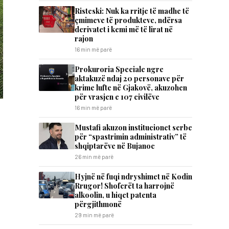
Risteski: Nuk ka rritje të madhe të
çmimeve të produkteve, ndërsa
derivatet i kemi më të lirat në
rajon
16 min më parë
Prokuroria Speciale ngre
aktakuzë ndaj 20 personave për
krime lufte në Gjakovë, akuzohen
për vrasjen e 107 civilëve
16 min më parë
Mustafi akuzon institucionet serbe
për “spastrimin administrativ” të
shqiptarëve në Bujanoc
26 min më parë
Hyjnë në fuqi ndryshimet në Kodin
Rrugor! Shoferët ta harrojnë
alkoolin, u hiqet patenta
përgjithmonë
29 min më parë