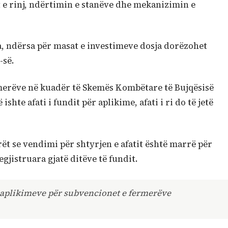
 e rinj, ndërtimin e stanëve dhe mekanizimin e
, ndërsa për masat e investimeve dosja dorëzohet
-së.
rmerëve në kuadër të Skemës Kombëtare të Bujqësisë
shte afati i fundit për aplikime, afati i ri do të jetë
rët se vendimi për shtyrjen e afatit është marrë për
egjistruara gjatë ditëve të fundit.
 i aplikimeve për subvencionet e fermerëve