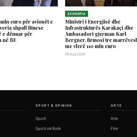
EKONOMIA
 mln euro për avionët e
Ministri i Energjisë dhe
veria shpall fituese
Infrastrukturës Karakaçi dhe
 e dënuar për
Ambasadori gjerman Karl
n në BE
Bergner, firmosi tre marrëves
me vlerë 110 mln euro
03 Aug 2026
SPORT & OPINION
ARTE
Sporti
Arte
Sporti në Botë
Film