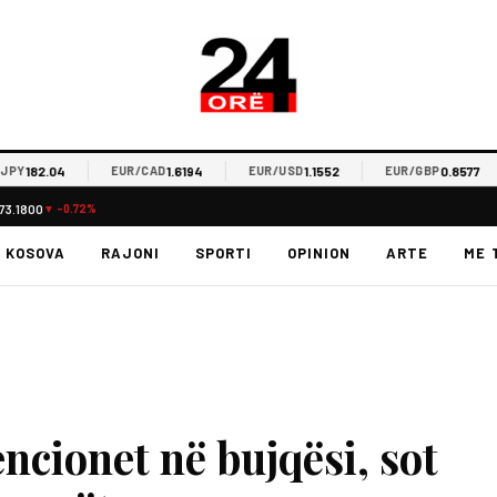
182.04
1.6194
1.1552
0.8577
EUR/CAD
EUR/USD
EUR/GBP
73.1800
▼ -0.72%
KOSOVA
RAJONI
SPORTI
OPINION
ARTE
ME 
ncionet në bujqësi, sot