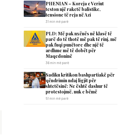
PHENIAN – Koreja e Veriut
teston një raketë balistike,
tensione të reja në Azi
31 min më parë
PLD: Më pak nxënës në klasë të
parë do të thotë më pak të rinj, më
pak fuqi punëtore dhe një të
ardhme më të dobët për
Maqedoninë
36 min më parë
Sadiku kritikon bashpartiakë për
qëndrimin ndaj ligjit për
shtetësinë: Ne është dashur të
protestojmë, nuk e bëmë
51 min më parë