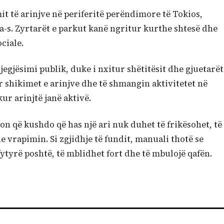
it të arinjve në periferitë perëndimore të Tokios,
a-s. Zyrtarët e parkut kanë ngritur kurthe shtesë dhe
ciale.
jegjësimi publik, duke i nxitur shëtitësit dhe gjuetarët
r shikimet e arinjve dhe të shmangin aktivitetet në
r arinjtë janë aktivë.
lon që kushdo që has një ari nuk duhet të frikësohet, të
 vrapimin. Si zgjidhje të fundit, manuali thotë se
tyrë poshtë, të mblidhet fort dhe të mbulojë qafën.