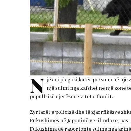
N
jë ari plagosi katër persona në një 
një sulmi nga kafshët në një zonë t
popullsisë njerëzore vitet e fundit.
Zyrtarët e policisë dhe të zjarrfikësve sh
Fukushimës në Japoninë verilindore, pasi 
Fukushima që raportonte sulme nga arinjt