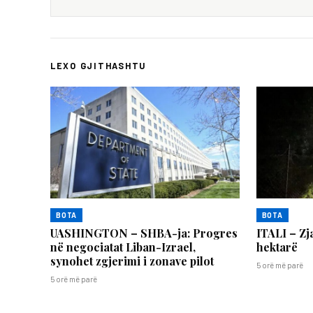
LEXO GJITHASHTU
BOTA
BOTA
UASHINGTON – SHBA-ja: Progres
ITALI – Zj
në negociatat Liban-Izrael,
hektarë
synohet zgjerimi i zonave pilot
5 orë më parë
5 orë më parë