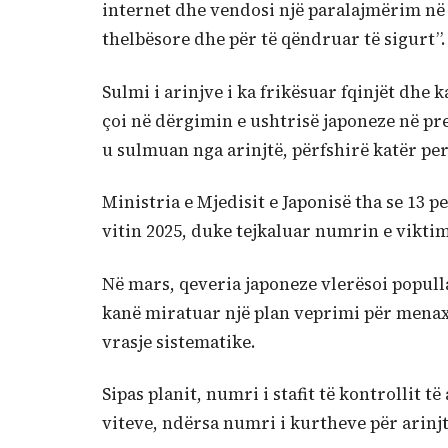
internet dhe vendosi një paralajmërim në f
thelbësore dhe për të qëndruar të sigurt”.
Sulmi i arinjve i ka frikësuar fqinjët dhe 
çoi në dërgimin e ushtrisë japoneze në pr
u sulmuan nga arinjtë, përfshirë katër pe
Ministria e Mjedisit e Japonisë tha se 13 
vitin 2025, duke tejkaluar numrin e vikti
Në mars, qeveria japoneze vlerësoi populla
kanë miratuar një plan veprimi për menaxh
vrasje sistematike.
Sipas planit, numri i stafit të kontrollit t
viteve, ndërsa numri i kurtheve për arinjt