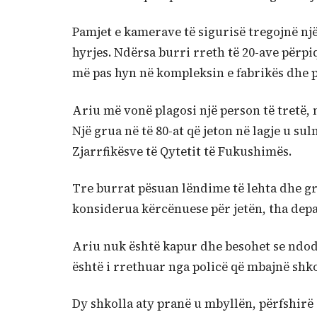
Pamjet e kamerave të sigurisë tregojnë një
hyrjes. Ndërsa burri rreth të 20-ave përpiq
më pas hyn në kompleksin e fabrikës dhe p
Ariu më vonë plagosi një person të tretë, 
Një grua në të 80-at që jeton në lagje u s
Zjarrfikësve të Qytetit të Fukushimës.
Tre burrat pësuan lëndime të lehta dhe g
konsiderua kërcënuese për jetën, tha depa
Ariu nuk është kapur dhe besohet se ndodh
është i rrethuar nga policë që mbajnë shkop
Dy shkolla aty pranë u mbyllën, përfshirë 