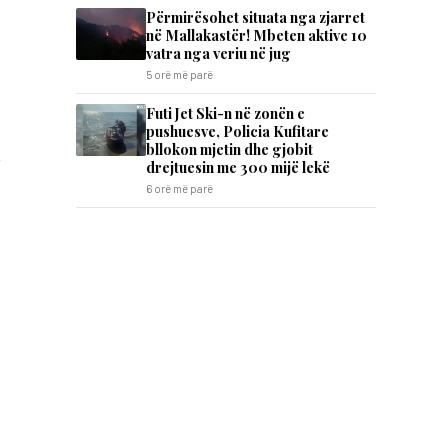
Përmirësohet situata nga zjarret
në Mallakastër! Mbeten aktive 10
vatra nga veriu në jug
5 orë më parë
Futi Jet Ski-n në zonën e
pushuesve, Policia Kufitare
bllokon mjetin dhe gjobit
.
drejtuesin me 300 mijë lekë
6 orë më parë