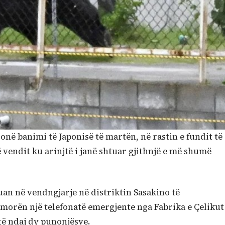
zonë banimi të Japonisë të martën, në rastin e fundit të
ë vendit ku arinjtë i janë shtuar gjithnjë e më shumë
kuan në vendngjarje në distriktin Sasakino të
morën një telefonatë emergjente nga Fabrika e Çelikut
ë ndaj dy punonjësve.