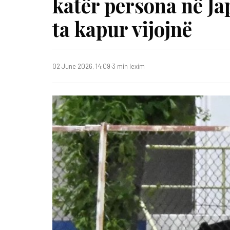
katër persona në Ja
ta kapur vijojnë
02 June 2026, 14:09
·
3 min lexim