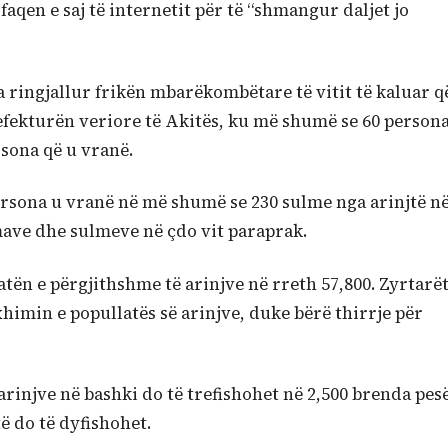
aqen e saj të internetit për të “shmangur daljet jo
ka ringjallur frikën mbarëkombëtare të vitit të kaluar q
efekturën veriore të Akitës, ku më shumë se 60 person
rsona që u vranë.
persona u vranë në më shumë se 230 sulme nga arinjtë n
mave dhe sulmeve në çdo vit paraprak.
tën e përgjithshme të arinjve në rreth 57,800. Zyrtarë
imin e popullatës së arinjve, duke bërë thirrje për
ë arinjve në bashki do të trefishohet në 2,500 brenda pes
ë do të dyfishohet.