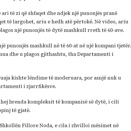
 ari të zi që shfaqet dhe ndjek një punonjës pranë
et të largohet, ariu e hedh atë përtokë. Në video, ariu
lagos një punonjës të dytë mashkull rreth të 60-ave.
një punonjës mashkull në të 60-at në një kompani tjetër
ulmua dhe u plagos gjithashtu, tha Departamenti i
ruaja kishte lëndime të moderuara, por asnjë nuk u
rtamenti i zjarrfikësve.
ej brenda kompleksit të kompanisë së dytë, i cili
inj të gjatë.
Shkollën Fillore Noda, e cila i zhvilloi mësimet në