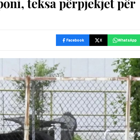
poni, teksa përpjekjet për
Facebook
X
WhatsApp