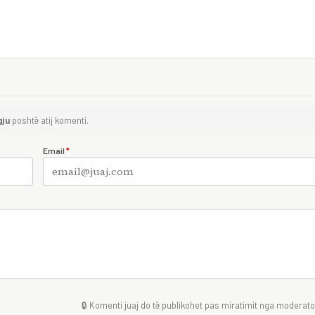
gju
poshtë atij komenti.
Email
*
🔒 Komenti juaj do të publikohet pas miratimit nga moderator