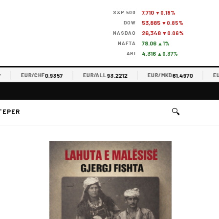
7,710
S&P 500
▼0.18%
53,885
DOW
▼0.85%
26,348
NASDAQ
▼0.06%
78.06
NAFTA
▲1%
4,316
ARI
▲0.37%
0.9357
93.2212
61.4970
EUR/CHF
EUR/ALL
EUR/MKD
EUR/RS
🔍
TEPER