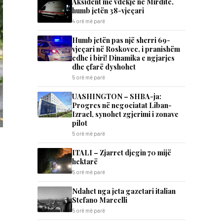
Aksident me vdekje në Mirditë,
humb jetën 38-vjeçari
4 orë më parë
Humb jetën pas një sherri 69-
vjeçari në Roskovec, i pranishëm
edhe i biri! Dinamika e ngjarjes
dhe çfarë dyshohet
5 orë më parë
UASHINGTON – SHBA-ja:
Progres në negociatat Liban-
Izrael, synohet zgjerimi i zonave
pilot
5 orë më parë
ITALI – Zjarret djegin 70 mijë
hektarë
5 orë më parë
Ndahet nga jeta gazetari italian
Stefano Marcelli
5 orë më parë