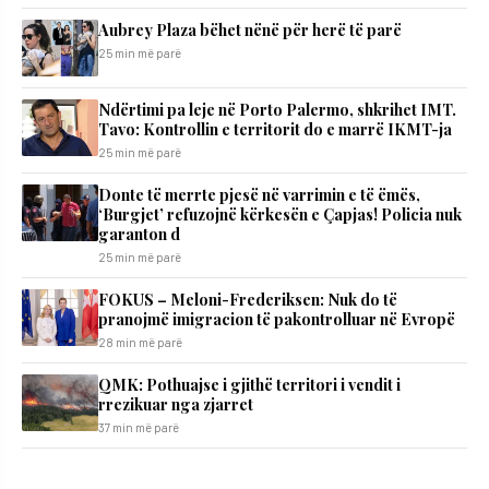
Aubrey Plaza bëhet nënë për herë të parë
25 min më parë
Ndërtimi pa leje në Porto Palermo, shkrihet IMT.
Tavo: Kontrollin e territorit do e marrë IKMT-ja
25 min më parë
Donte të merrte pjesë në varrimin e të ëmës,
‘Burgjet’ refuzojnë kërkesën e Çapjas! Policia nuk
garanton d
25 min më parë
FOKUS – Meloni-Frederiksen: Nuk do të
pranojmë imigracion të pakontrolluar në Evropë
28 min më parë
QMK: Pothuajse i gjithë territori i vendit i
rrezikuar nga zjarret
37 min më parë