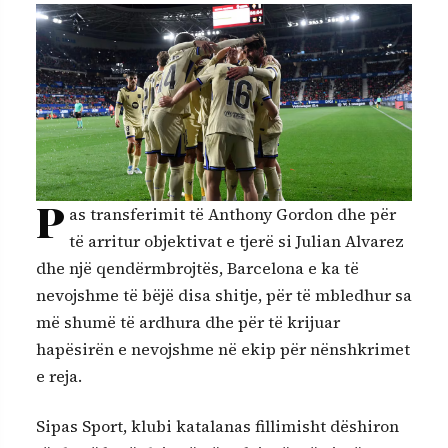
P
as transferimit të Anthony Gordon dhe për
të arritur objektivat e tjerë si Julian Alvarez
dhe një qendërmbrojtës, Barcelona e ka të
nevojshme të bëjë disa shitje, për të mbledhur sa
më shumë të ardhura dhe për të krijuar
hapësirën e nevojshme në ekip për nënshkrimet
e reja.
Sipas Sport, klubi katalanas fillimisht dëshiron