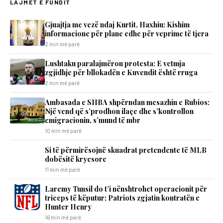
LAJMET E FUNDIT
​Gjuajtja me vezë ndaj Kurtit, Haxhiu: Kishim
informacione për plane edhe për veprime të tjera
2 min më parë
​Lushtaku paralajmëron protesta: E vetmja
zgjidhje për bllokadën e Kuvendit është rruga
2 min më parë
Ambasada e SHBA shpërndan mesazhin e Rubios:
Një vend që s’prodhon ilaçe dhe s’kontrollon
emigracionin, s’mund të mbr
10 min më parë
Si të përmirësojnë skuadrat pretendente të MLB
dobësitë kryesore
11 min më parë
Laremy Tunsil do t’i nënshtrohet operacionit për
triceps të këputur; Patriots zgjatin kontratën e
Hunter Henry
16 min më parë