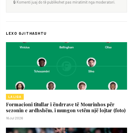
🔒 Komenti juaj do të publikohet pas miratimit nga moderatori.
LEXO GJITHASHTU
LA LIGA
Formacioni titullar i ëndrrave të Mourinhos për
sezonin e ardhshëm, i mungon vetëm një lojtar (foto)
16 Jul 2026