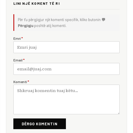
LINI NJË KOMENT TË RI
Për t'u përgjigjur një komenti specifik, kliko butonin
💬
Përgjigju
poshtë atij komenti.
Emri
*
Email
*
Komenti
*
DËRGO KOMENTIN