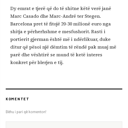
Dy emrat e tjerë që do të shitne këtë verë janë
Marc Casado dhe Marc-André ter Stegen.
Barcelona pret të fitojë 20-30 milionë euro nga
shitja e përherhshme e mesfushorit. Rasti i
portierit gjerman është më i ndërlikuar, duke
ditur që pësoi një dëmtim të rëndë pak muaj më
parë dhe vështirë se mund të ketë interes
konkret për blerjen e tij.
KOMENTET
Bëhu i pari që komenton!