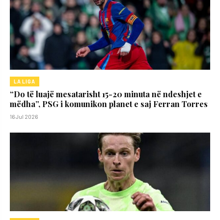
LA LIGA
“Do të luajë mesatarisht 15-20 minuta në ndeshjet e
mëdha”, PSG i komunikon planet e saj Ferran Torres
16 Jul 2026