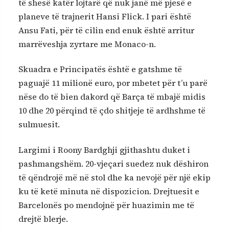
të shesë katër lojtarë që nuk janë më pjesë e
planeve të trajnerit Hansi Flick. I pari është
Ansu Fati, për të cilin end enuk është arritur
marrëveshja zyrtare me Monaco-n.
Skuadra e Principatës është e gatshme të
paguajë 11 milionë euro, por mbetet për t’u parë
nëse do të bien dakord që Barça të mbajë midis
10 dhe 20 përqind të çdo shitjeje të ardhshme të
sulmuesit.
Largimi i Roony Bardghji gjithashtu duket i
pashmangshëm. 20-vjeçari suedez nuk dëshiron
të qëndrojë më në stol dhe ka nevojë për një ekip
ku të ketë minuta në dispozicion. Drejtuesit e
Barcelonës po mendojnë për huazimin me të
drejtë blerje.