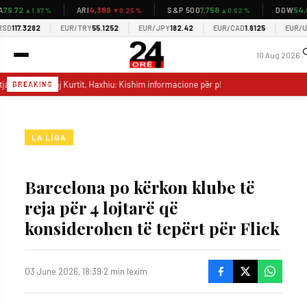
9.72
4,389
7,758
54,0
ARI
S&P 500
DOW
▲1.97 %
▼0.25 %
▲0.62 %
D
117.3282
EUR/TRY
55.1252
EUR/JPY
182.42
EUR/CAD
1.6125
EUR/USD
10 Aug 2026
jtja me vezë ndaj Kurtit, Haxhiu: Kishim informacione për plane edhe për veprime t
BREAKING
LA LIGA
Barcelona po kërkon klube të
reja për 4 lojtarë që
konsiderohen të tepërt për Flick
03 June 2026, 18:39
·
2 min lexim