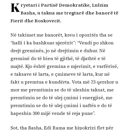
K
ryetari i Partisë Demokratike, Lulzim
Basha, u takua me tregtarë dhe banorë të
Fierit dhe Roskovecit.
Në takimet me banorët, kreu i opozitës tha se
“halli i ka bashkuar njerëzit”: “Vendi po shkon
drejt greminës, jo në drejtimin e duhur. Në
greminë do të bien të gjithë, të djathtë e të
majtë. Kjo është gremina e mjerimit, e varfërisë,
e taksave të larta, e çmimeve të larta, kur në
fakt u premtua e kundërta. Vota më 23 qershor u
mor me premtimin se do të uleshin taksat, me
premtimin se do të ulej çmimi i energjisë, me
premtimin se do të ulej çmimi i naftës e do të
hapeshin 300 mijë vende të reja pune”.
Sot, tha Basha, Edi Rama me hipokrizi flet për