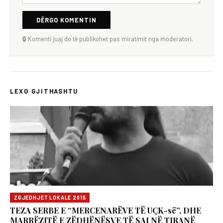
DËRGO KOMENTIN
🔒 Komenti juaj do të publikohet pas miratimit nga moderatori.
LEXO GJITHASHTU
ZGJEDHJET LOKALE 2015
TEZA SERBE E “MERCENARËVE TË UÇK-së”, DHE
MARRËZITË E ZËDHËNËSVE TË SAJ NË TIRANË