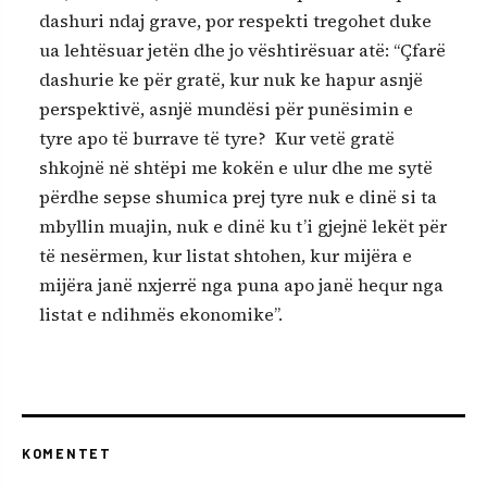
dashuri ndaj grave, por respekti tregohet duke
ua lehtësuar jetën dhe jo vështirësuar atë: “Çfarë
dashurie ke për gratë, kur nuk ke hapur asnjë
perspektivë, asnjë mundësi për punësimin e
tyre apo të burrave të tyre? Kur vetë gratë
shkojnë në shtëpi me kokën e ulur dhe me sytë
përdhe sepse shumica prej tyre nuk e dinë si ta
mbyllin muajin, nuk e dinë ku t’i gjejnë lekët për
të nesërmen, kur listat shtohen, kur mijëra e
mijëra janë nxjerrë nga puna apo janë hequr nga
listat e ndihmës ekonomike”.
KOMENTET