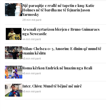
Një paraqitje e rrallë në tapetin e kuq: Katie
Holmes në të bardha me të fejuarin Jason
Yarmosky
28 min më parë
Arsenali zyrtarizon blerjen e Bruno Guimaraes
nga Newcastle
44 min më parë
Milan-Chelsea 0-3, Amorim: E dinim që mund të
vuanim kështu
45 min më parë
Roma kërkon Endrick në huazim nga Reali
45 min më parë
Inter, Chivu: Mund të bëjmë më mirë
45 min më parë