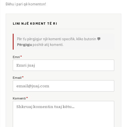
Bëhu i pari që komenton!
LINI NJË KOMENT TË RI
Për t'u përgjigjur një komenti specifik, kliko butonin
💬
Përgjigju
poshtë atij komenti.
Emri
*
Email
*
Komenti
*