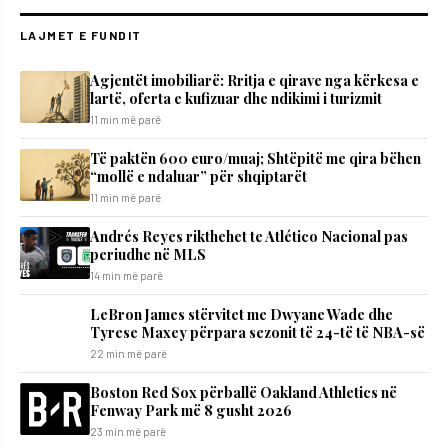
LAJMET E FUNDIT
Agjentët imobiliarë: Rritja e qirave nga kërkesa e
lartë, oferta e kufizuar dhe ndikimi i turizmit
11 min më parë
Të paktën 600 euro/muaj; Shtëpitë me qira bëhen
“mollë e ndaluar” për shqiptarët
11 min më parë
Andrés Reyes rikthehet te Atlético Nacional pas
periudhe në MLS
14 min më parë
LeBron James stërvitet me Dwyane Wade dhe
Tyrese Maxey përpara sezonit të 24-të të NBA-së
22 min më parë
Boston Red Sox përballë Oakland Athletics në
Fenway Park më 8 gusht 2026
23 min më parë