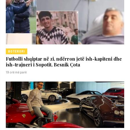
BOTERORI
Futbolli shqiptar në zi, ndërron jetë ish-kapiteni dhe
ish-trajneri i Sopotit, Besnik Çota
19 orë më parë