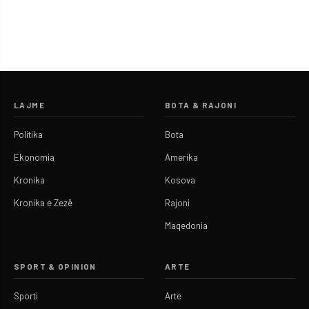
LAJME
BOTA & RAJONI
Politika
Bota
Ekonomia
Amerika
Kronika
Kosova
Kronika e Zezë
Rajoni
Maqedonia
SPORT & OPINION
ARTE
Sporti
Arte