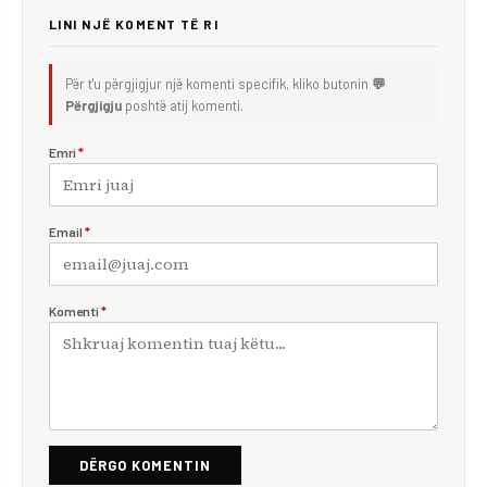
LINI NJË KOMENT TË RI
Për t'u përgjigjur një komenti specifik, kliko butonin
💬
Përgjigju
poshtë atij komenti.
Emri
*
Email
*
Komenti
*
DËRGO KOMENTIN