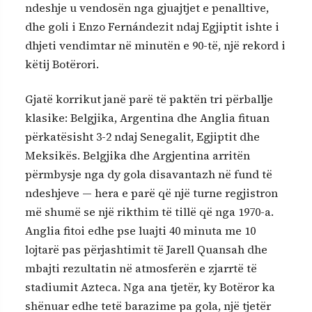
ndeshje u vendosën nga gjuajtjet e penalltive,
dhe goli i Enzo Fernándezit ndaj Egjiptit ishte i
dhjeti vendimtar në minutën e 90-të, një rekord i
këtij Botërori.
Gjatë korrikut janë parë të paktën tri përballje
klasike: Belgjika, Argentina dhe Anglia fituan
përkatësisht 3-2 ndaj Senegalit, Egjiptit dhe
Meksikës. Belgjika dhe Argjentina arritën
përmbysje nga dy gola disavantazh në fund të
ndeshjeve — hera e parë që një turne regjistron
më shumë se një rikthim të tillë që nga 1970-a.
Anglia fitoi edhe pse luajti 40 minuta me 10
lojtarë pas përjashtimit të Jarell Quansah dhe
mbajti rezultatin në atmosferën e zjarrtë të
stadiumit Azteca. Nga ana tjetër, ky Botëror ka
shënuar edhe tetë barazime pa gola, një tjetër