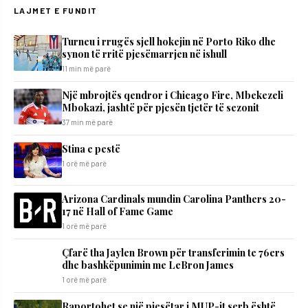
LAJMET E FUNDIT
Turneu i rrugës sjell hokejin në Porto Riko dhe
synon të rritë pjesëmarrjen në ishull
11 min më parë
Një mbrojtës qendror i Chicago Fire, Mbekezeli
Mbokazi, jashtë për pjesën tjetër të sezonit
37 min më parë
Stina e pestë
1 orë më parë
Arizona Cardinals mundin Carolina Panthers 20-
17 në Hall of Fame Game
1 orë më parë
Çfarë tha Jaylen Brown për transferimin te 76ers
dhe bashkëpunimin me LeBron James
1 orë më parë
Raportohet se një pjesëtar i MUP-it serb është