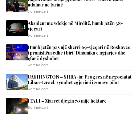
ndaluar në Jarinë
3 orë më parë
Aksident me vdekje në Mirditë, humb jetën 38-
vjeçari
5 orë më parë
Humb jetën pas një sherri 69-vjeçari në Roskovec,
i pranishëm edhe i biri! Dinamika e ngjarjes dhe
çfarë dyshohet
6 orë më parë
UASHINGTON – SHBA-ja: Progres në negociatat
Liban-Izrael, synohet zgjerimi i zonave pilot
6 orë më parë
ITALI – Zjarret djegin 70 mijë hektarë
6 orë më parë