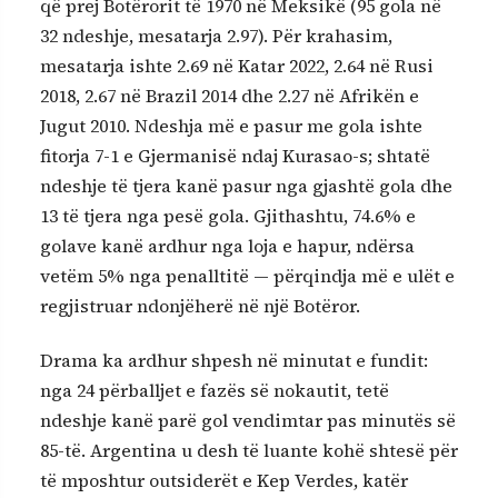
që prej Botërorit të 1970 në Meksikë (95 gola në
32 ndeshje, mesatarja 2.97). Për krahasim,
mesatarja ishte 2.69 në Katar 2022, 2.64 në Rusi
2018, 2.67 në Brazil 2014 dhe 2.27 në Afrikën e
Jugut 2010. Ndeshja më e pasur me gola ishte
fitorja 7-1 e Gjermanisë ndaj Kurasao-s; shtatë
ndeshje të tjera kanë pasur nga gjashtë gola dhe
13 të tjera nga pesë gola. Gjithashtu, 74.6% e
golave kanë ardhur nga loja e hapur, ndërsa
vetëm 5% nga penalltitë — përqindja më e ulët e
regjistruar ndonjëherë në një Botëror.
Drama ka ardhur shpesh në minutat e fundit:
nga 24 përballjet e fazës së nokautit, tetë
ndeshje kanë parë gol vendimtar pas minutës së
85-të. Argentina u desh të luante kohë shtesë për
të mposhtur outsiderët e Kep Verdes, katër