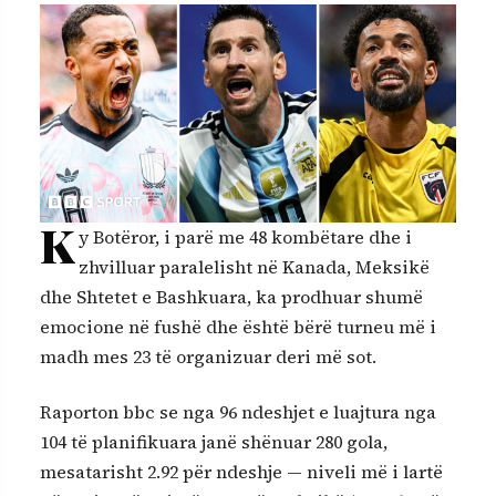
K
y Botëror, i parë me 48 kombëtare dhe i
zhvilluar paralelisht në Kanada, Meksikë
dhe Shtetet e Bashkuara, ka prodhuar shumë
emocione në fushë dhe është bërë turneu më i
madh mes 23 të organizuar deri më sot.
Raporton bbc se nga 96 ndeshjet e luajtura nga
104 të planifikuara janë shënuar 280 gola,
mesatarisht 2.92 për ndeshje — niveli më i lartë