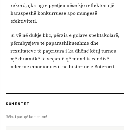
rekord, çka ngre pyetjen nëse kjo reflekton një
baraspeshë konkurruese apo mungesë
efektiviteti.
Si vë në dukje bbc, përzia e golave spektakolarë,
përmbysjeve të paparashikueshme dhe
rezultateve të papritura i ka dhënë këtij turneu
një dinamikë të veçantë që mund ta rendisë
ndër më emocionuesit në historinë e Botërorit.
KOMENTET
Bëhu i pari që komenton!