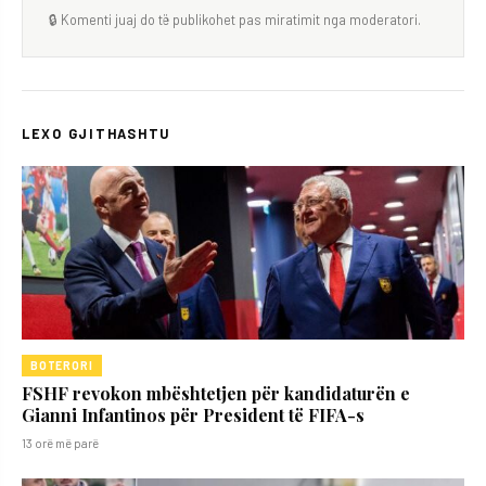
🔒 Komenti juaj do të publikohet pas miratimit nga moderatori.
LEXO GJITHASHTU
BOTERORI
FSHF revokon mbështetjen për kandidaturën e
Gianni Infantinos për President të FIFA-s
13 orë më parë