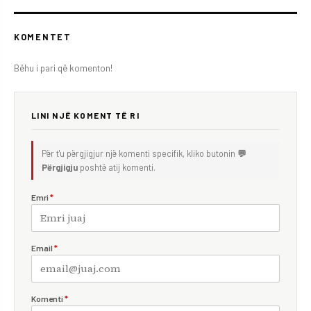
KOMENTET
Bëhu i pari që komenton!
LINI NJË KOMENT TË RI
Për t'u përgjigjur një komenti specifik, kliko butonin
💬
Përgjigju
poshtë atij komenti.
Emri
*
Email
*
Komenti
*