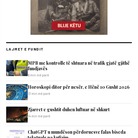
LAJMET E FUNDIT
MPB me kontrolle të shtuara në trafik gjatë gjithë
fundjavës
6 min më parë
Horoskopi ditor për nesër, e Hënë 10 Gusht 2026
13 min më parë
Zjarret e gushtit duhen luftuar në shkurt
14 min më parë
ChatGPT u mundëson përdoruesve falas biseda
tekstuale pa kufizim