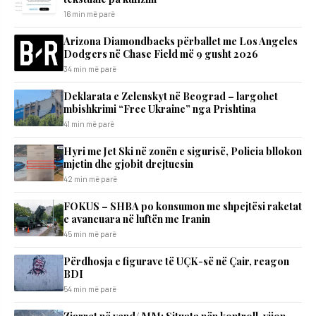
16 min më parë
Arizona Diamondbacks përballet me Los Angeles
Dodgers në Chase Field më 9 gusht 2026
34 min më parë
Deklarata e Zelenskyt në Beograd – largohet
mbishkrimi “Free Ukraine” nga Prishtina
41 min më parë
Hyri me Jet Ski në zonën e sigurisë, Policia bllokon
mjetin dhe gjobit drejtuesin
42 min më parë
FOKUS – SHBA po konsumon me shpejtësi raketat
e avancuara në luftën me Iranin
45 min më parë
Përdhosja e figurave të UÇK-së në Çair, reagon
BDI
54 min më parë
Zjarret në vend/ MM: Situata nën kontroll, vijon