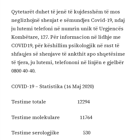
Qytetarët duhet të jenë të kujdesshëm të mos
neglizhojnë shenjat e sëmundjes Covid-19, ndaj
ju lutemi telefoni në numrin unik të Urgjencës
Kombëtare, 127. Për informacion në lidhje me
COVID19, për këshillim psikologjik në rast të
shfaqjes së shenjave të ankthit apo shqetësime
të tjera, ju lutemi, telefononi në linjën e gjelbër
0800 40-40.
COVID-19 – Statistika (16 Maj 2020)
Testime totale 12294
Testime molekulare 11764
Testime serologjike 530