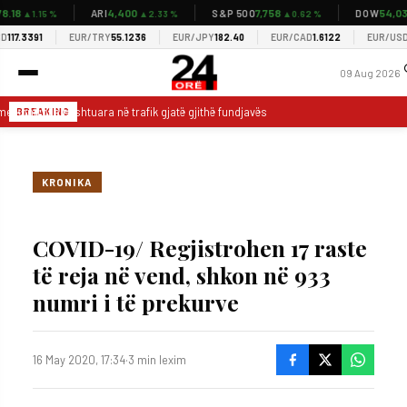
18
4,400
7,758
54,037
ARI
S&P 500
DOW
▲1.15 %
▲2.33 %
▲0.62 %
▲
7.3391
EUR/TRY
55.1236
EUR/JPY
182.40
EUR/CAD
1.6122
EUR/USD
1.1
09 Aug 2026
 kontrolle të shtuara në trafik gjatë gjithë fundjavës
Horoskopi ditor për
BREAKING
KRONIKA
COVID-19/ Regjistrohen 17 raste
të reja në vend, shkon në 933
numri i të prekurve
16 May 2020, 17:34
·
3 min lexim