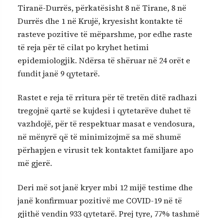
Tiranë-Durrës, përkatësisht 8 në Tirane, 8 në
Durrës dhe 1 në Krujë, kryesisht kontakte të
rasteve pozitive të mëparshme, por edhe raste
të reja për të cilat po kryhet hetimi
epidemiologjik. Ndërsa të shëruar në 24 orët e
fundit janë 9 qytetarë.
Rastet e reja të rritura për të tretën ditë radhazi
tregojnë qartë se kujdesi i qytetarëve duhet të
vazhdojë, për të respektuar masat e vendosura,
në mënyrë që të minimizojmë sa më shumë
përhapjen e virusit tek kontaktet familjare apo
më gjerë.
Deri më sot janë kryer mbi 12 mijë testime dhe
janë konfirmuar pozitivë me COVID-19 në të
gjithë vendin 933 qytetarë. Prej tyre, 77% tashmë