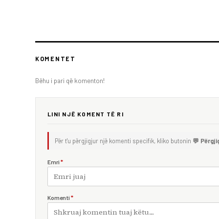
KOMENTET
Bëhu i pari që komenton!
LINI NJË KOMENT TË RI
Për t'u përgjigjur një komenti specifik, kliko butonin
💬 Përgji
Emri
*
Komenti
*