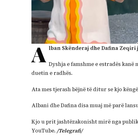
A
lban Skënderaj dhe Dafina Zeqiri
Dyshja e famshme e estradës kanë nj
duetin e radhës.
Ata mes tjerash bëjnë të ditur se kjo këngë
Albani dhe Dafina disa muaj më parë lansua
Kjo u prit jashtëzakonisht mirë nga publik
YouTube.
/Telegrafi/