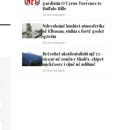
gardistin O’Cyrus Torrence te
Buffalo Bills
20 min më parë
Ndryshojnë kushtet atmosferike
në Elbasan, stuhia e fortë godet
qytetin
20 min më parë
Rrëzohet aksidentalisht një 75-
vjeçar në zonën e Shalës, ekipet
mjekësore i vijnë në ndihmë
20 min më parë