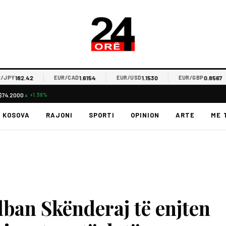
182.42
1.6154
1.1530
0.8567
Y
EUR/CAD
EUR/USD
EUR/GBP
$74.2000
▲ +1.38%
KOSOVA
RAJONI
SPORTI
OPINION
ARTE
ME 
lban Skënderaj të enjten