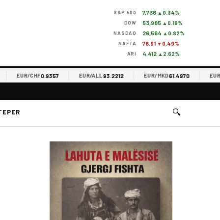
7,736
S&P 500
▲0.34%
53,985
DOW
▲0.19%
26,564
NASDAQ
▲0.82%
76.91
NAFTA
▼0.49%
4,412
ARI
▲2.62%
0.9357
93.2212
61.4970
EUR/CHF
EUR/ALL
EUR/MKD
EUR/RS
🔍
TEPER