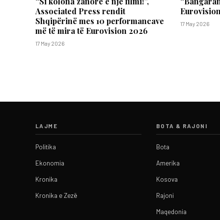
“Si kolona zanore e një filmi!”,
“Bangarang
Associated Press rendit
Eurovision
Shqipërinë mes 10 performancave
17 May 2026
më të mira të Eurovision 2026
17 May 2026
LAJME
BOTA & RAJONI
Politika
Bota
Ekonomia
Amerika
Kronika
Kosova
Kronika e Zezë
Rajoni
Maqedonia