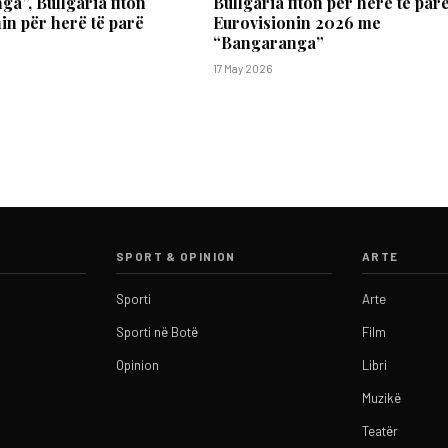
a”, Bullgaria fiton
Bullgaria fiton për herë të par
in për herë të parë
Eurovisionin 2026 me
“Bangaranga”
17 May 2026
SPORT & OPINION
ARTE
Sporti
Arte
Sporti në Botë
Film
Opinion
Libri
Muzikë
Teatër