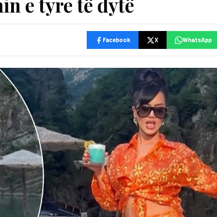
in e tyre të dytë
Facebook
X
WhatsApp