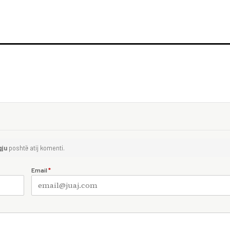
gju
poshtë atij komenti.
Email
*