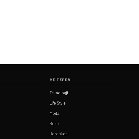
ë
MË TEPËR
Teknologji
Life Style
Moda
Rozë
Horoskopi