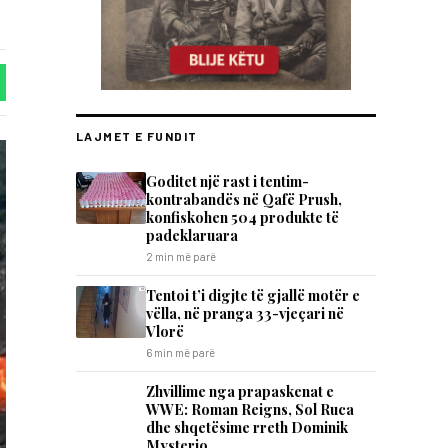
LAJMET E FUNDIT
Goditet një rast i tentim-
kontrabandës në Qafë Prush,
konfiskohen 504 produkte të
padeklaruara
2 min më parë
Tentoi t’i digjte të gjallë motër e
vëlla, në pranga 33-vjeçari në
Vlorë
6 min më parë
Zhvillime nga prapaskenat e
WWE: Roman Reigns, Sol Ruca
dhe shqetësime rreth Dominik
Mysterio