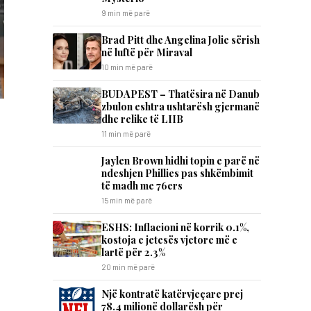
9 min më parë
Brad Pitt dhe Angelina Jolie sërish
në luftë për Miraval
10 min më parë
BUDAPEST – Thatësira në Danub
zbulon eshtra ushtarësh gjermanë
dhe relike të LIIB
11 min më parë
Jaylen Brown hidhi topin e parë në
ndeshjen Phillies pas shkëmbimit
të madh me 76ers
15 min më parë
ESHS: Inflacioni në korrik 0.1%,
kostoja e jetesës vjetore më e
lartë për 2.3%
20 min më parë
Një kontratë katërvjeçare prej
78.4 milionë dollarësh për