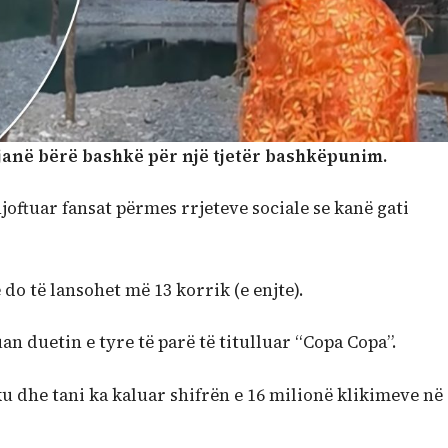
 janë bërë bashkë për një tjetër bashkëpunim.
oftuar fansat përmes rrjeteve sociale se kanë gati
 do të lansohet më 13 korrik (e enjte).
n duetin e tyre të parë të titulluar “Copa Copa”.
u dhe tani ka kaluar shifrën e 16 milionë klikimeve në