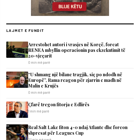
LAJMET E FUNDIT
Arrestohet autori i vrasjes në Korçë, forcat
RENEA mbyllin operacionin pas ekzekutimit të
20-vjeçarit
0 min më parë
“U shmang një bilanc tragjik, siç po ndodh në
Europë”, Rama reagon për zjarrin e madh në
Malin e Krujës
0 min më parë
Çfarë tregon fitorja e Edlirës
1 min më parë
Real Salt Lake fiton 4-0 ndaj Atlante dhe forcon
shpresat për Leagues Cup
21 min më parë