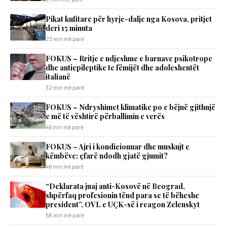
​Pikat kufitare për hyrje-dalje nga Kosova, pritjet
deri 15 minuta
23 min më parë
FOKUS – Rritje e ndjeshme e barnave psikotrope
dhe antiepileptike te fëmijët dhe adoleshentët
italianë
32 min më parë
FOKUS – Ndryshimet klimatike po e bëjnë gjithnjë
e më të vështirë përballimin e verës
46 min më parë
FOKUS – Ajri i kondicionuar dhe muskujt e
këmbëve: çfarë ndodh gjatë gjumit?
46 min më parë
“Deklarata juaj anti-Kosovë në Beograd,
shpërfaq profesionin tënd para se të bëheshe
president”, OVL e UÇK-së i reagon Zelenskyt
58 min më parë