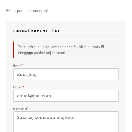
Bëhu i pari që komenton!
LINI NJË KOMENT TË RI
Për t'u përgjigjur një komenti specifik, kliko butonin
💬
Përgjigju
poshtë atij komenti.
Emri
*
Email
*
Komenti
*