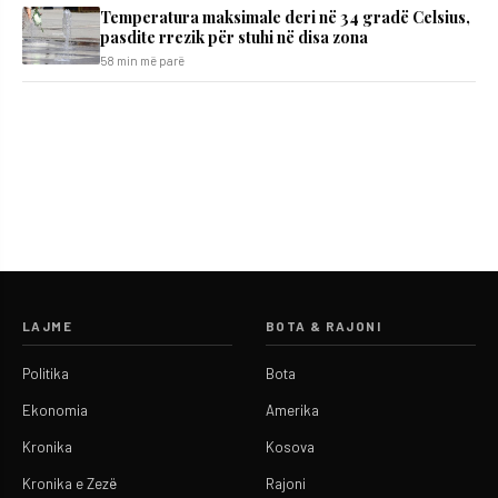
Temperatura maksimale deri në 34 gradë Celsius,
pasdite rrezik për stuhi në disa zona
58 min më parë
LAJME
BOTA & RAJONI
Politika
Bota
Ekonomia
Amerika
Kronika
Kosova
Kronika e Zezë
Rajoni