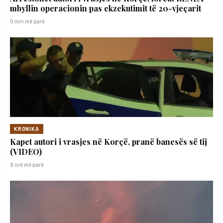
mbyllin operacionin pas ekzekutimit të 20-vjeçarit
0 min më parë
KRONIKA
Kapet autori i vrasjes në Korçë, pranë banesës së tij
(VIDEO)
9 orë më parë