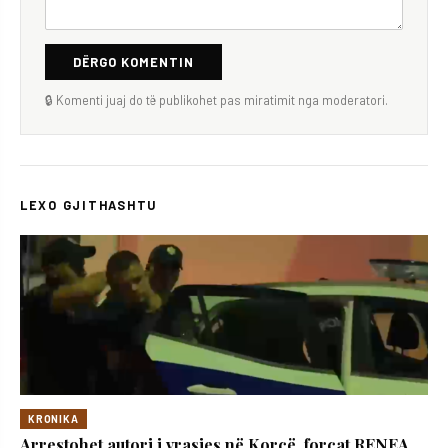
DËRGO KOMENTIN
🔒 Komenti juaj do të publikohet pas miratimit nga moderatori.
LEXO GJITHASHTU
KRONIKA
Arrestohet autori i vrasjes në Korçë, forcat RENEA