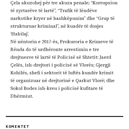
Çela akuzohej për tre akuza penale; “Korrupsion
të zyrtarëve të lartë”, “Trafik të lëndëve
narkotike kryer në bashkëpunim” dhe “Grup të
strukturuar kriminal”, në kuadër të dosjes
‘Habilaj’.
Në nëntorin e 2017-ës, Prokuroria e Krimeve të
Rënda do të urdhëronte arrestimin e tre
drejtuesve të lartë të Policisë së Shtetit: Jaerd
Çelës, ish-drejtori i policisë së Vlorës; Gjergji
Kohilës, shefi i sektorit të luftës kundër krimit
të organizuar në drejtorinë e Qarkut Vlorë; dhe
Sokol Bodes ish-kreu i policisë kufitare të
Dhërmiut.
KOMENTET