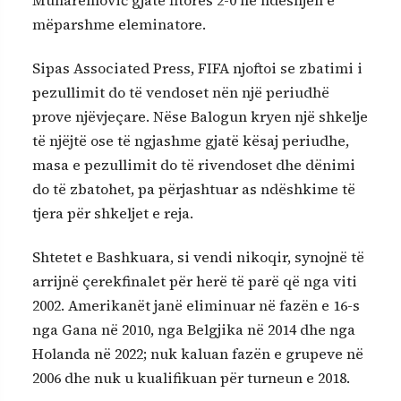
mëparshme eleminatore.
Sipas Associated Press, FIFA njoftoi se zbatimi i
pezullimit do të vendoset nën një periudhë
prove njëvjeçare. Nëse Balogun kryen një shkelje
të njëjtë ose të ngjashme gjatë kësaj periudhe,
masa e pezullimit do të rivendoset dhe dënimi
do të zbatohet, pa përjashtuar as ndëshkime të
tjera për shkeljet e reja.
Shtetet e Bashkuara, si vendi nikoqir, synojnë të
arrijnë çerekfinalet për herë të parë që nga viti
2002. Amerikanët janë eliminuar në fazën e 16-s
nga Gana në 2010, nga Belgjika në 2014 dhe nga
Holanda në 2022; nuk kaluan fazën e grupeve në
2006 dhe nuk u kualifikuan për turneun e 2018.