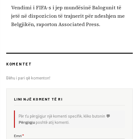
Vendimi i FIFA-s i jep mundësinë Balogunit të
jetë në dispozicion të trajnerit për ndeshjen me
Belgjikën, raporton Associated Press.
KOMENTET
Bëhu i pari që komenton!
LINI NJË KOMENT TË RI
Për t'u përgjigjur një komenti specifik, kliko butonin
💬
Përgjigju
poshtë atij komenti.
Emri
*