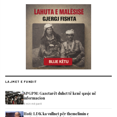
LAJMET E FUNDIT
SPGPM: Gazetarët duhet të kenë qasje në
informacion
8 min më parë
Hoti: LDK ka vullnet për themelimin e