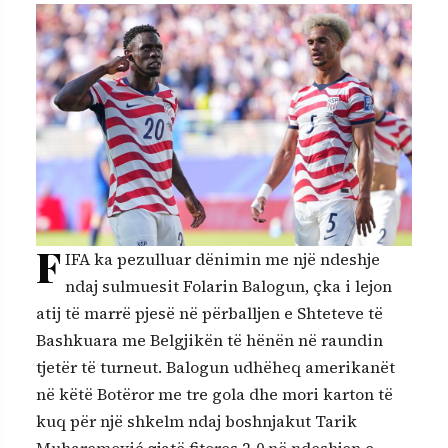
F
IFA ka pezulluar dënimin me një ndeshje
ndaj sulmuesit Folarin Balogun, çka i lejon
atij të marrë pjesë në përballjen e Shteteve të
Bashkuara me Belgjikën të hënën në raundin
tjetër të turneut. Balogun udhëheq amerikanët
në këtë Botëror me tre gola dhe mori karton të
kuq për një shkelm ndaj boshnjakut Tarik
Muharemović gjatë fitores 2-0 në ndeshjen e