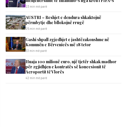
menjëhershme të Infantino-s nga kreu i FIFA-s
23 min më parë
AUSTRI – Reshjet e dendura shkaktojnë
përmbytje dhe bllokojnë rrugë
25 min më parë
Gashi shpall zgjedhjet e jashtëzakonshme në
Komunën e Bërvenicës më 18 tetor
33 min më parë
Huaja 100 milionë euro, një tjetër shkak madhor
për zgjidhjen e kontratës së koncesionit të
Aeroportit të Vlorës
42 min më parë