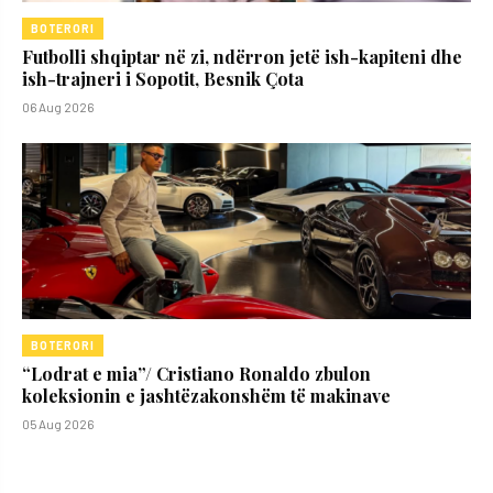
BOTERORI
Futbolli shqiptar në zi, ndërron jetë ish-kapiteni dhe
ish-trajneri i Sopotit, Besnik Çota
06 Aug 2026
BOTERORI
“Lodrat e mia”/ Cristiano Ronaldo zbulon
koleksionin e jashtëzakonshëm të makinave
05 Aug 2026