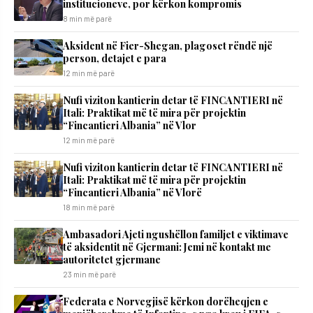
institucioneve, por kërkon kompromis
8 min më parë
Aksident në Fier-Shegan, plagoset rëndë një
person, detajet e para
12 min më parë
Nufi viziton kantierin detar të FINCANTIERI në
Itali: Praktikat më të mira për projektin
“Fincantieri Albania” në Vlor
12 min më parë
Nufi viziton kantierin detar të FINCANTIERI në
Itali: Praktikat më të mira për projektin
“Fincantieri Albania” në Vlorë
18 min më parë
Ambasadori Ajeti ngushëllon familjet e viktimave
të aksidentit në Gjermani: Jemi në kontakt me
autoritetet gjermane
23 min më parë
Federata e Norvegjisë kërkon dorëheqjen e