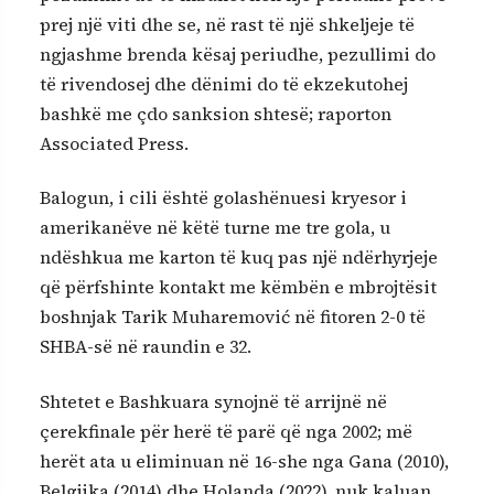
prej një viti dhe se, në rast të një shkeljeje të
ngjashme brenda kësaj periudhe, pezullimi do
të rivendosej dhe dënimi do të ekzekutohej
bashkë me çdo sanksion shtesë; raporton
Associated Press.
Balogun, i cili është golashënuesi kryesor i
amerikanëve në këtë turne me tre gola, u
ndëshkua me karton të kuq pas një ndërhyrjeje
që përfshinte kontakt me këmbën e mbrojtësit
boshnjak Tarik Muharemović në fitoren 2-0 të
SHBA-së në raundin e 32.
Shtetet e Bashkuara synojnë të arrijnë në
çerekfinale për herë të parë që nga 2002; më
herët ata u eliminuan në 16-she nga Gana (2010),
Belgjika (2014) dhe Holanda (2022), nuk kaluan