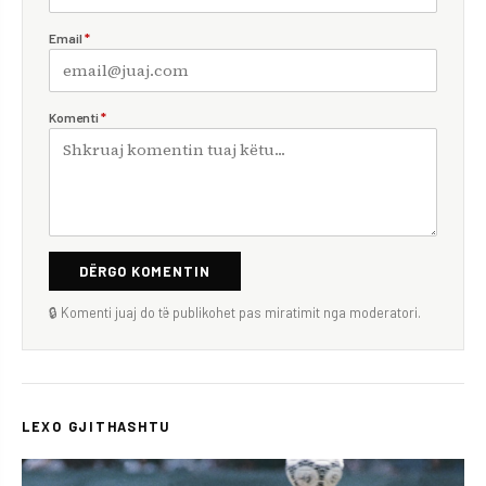
Email
*
Komenti
*
DËRGO KOMENTIN
🔒 Komenti juaj do të publikohet pas miratimit nga moderatori.
LEXO GJITHASHTU