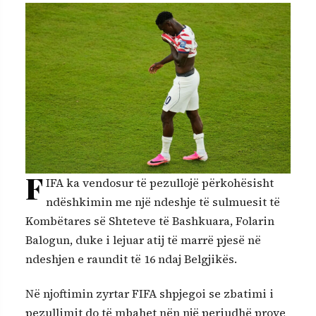
F
IFA ka vendosur të pezullojë përkohësisht
ndëshkimin me një ndeshje të sulmuesit të
Kombëtares së Shteteve të Bashkuara, Folarin
Balogun, duke i lejuar atij të marrë pjesë në
ndeshjen e raundit të 16 ndaj Belgjikës.
Në njoftimin zyrtar FIFA shpjegoi se zbatimi i
pezullimit do të mbahet nën një periudhë prove