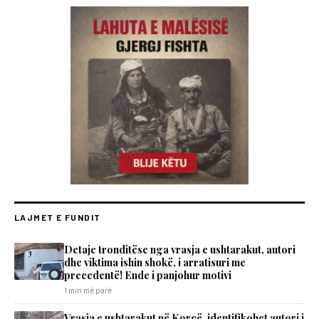
LAJMET E FUNDIT
Detaje tronditëse nga vrasja e ushtarakut, autori
dhe viktima ishin shokë, i arratisuri me
precedentë! Ende i panjohur motivi
1 min më parë
Vrasja e ushtarakut në Korçë, identifikohet autori i