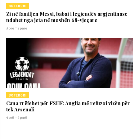
BOTERORI
Zi në familjen Messi, babai i legjendës argjentinase
ndahet nga jeta në moshën 68-vjeçare
3 orë më parë
BOTERORI
Cana rrëfehet për FSHF: Anglia më refuzoi vizën për
tek Arsenali
4 orë më parë