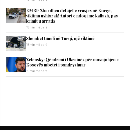
EMRI/ Zbardhen detajet e vrasjes në Korçë,
viktima ushtarak! Autori e ndoqi me kallash, pas
krimit u arratis
15 min më parë
Shembet tuneli në Turqi, një viktimë
15 min më parë
Zelensky: Qëndrimi i Ukrainës për mosnjohjen e
Kosovës mbetet i pandryshuar
15 min më parë