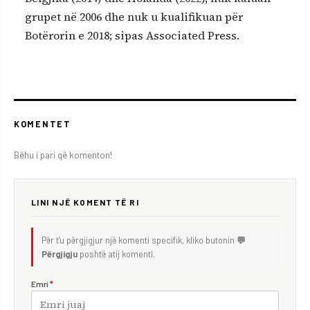
grupet në 2006 dhe nuk u kualifikuan për
Botërorin e 2018; sipas Associated Press.
KOMENTET
Bëhu i pari që komenton!
LINI NJË KOMENT TË RI
Për t'u përgjigjur një komenti specifik, kliko butonin
💬
Përgjigju
poshtë atij komenti.
Emri
*