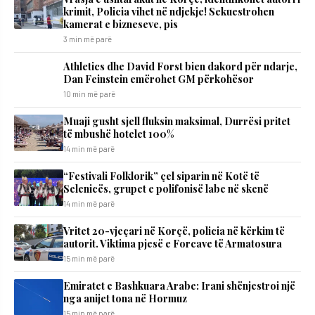
krimit, Policia vihet në ndjekje! Sekuestrohen
kamerat e bizneseve, pis
3 min më parë
Athletics dhe David Forst bien dakord për ndarje,
Dan Feinstein emërohet GM përkohësor
10 min më parë
Muaji gusht sjell fluksin maksimal, Durrësi pritet
të mbushë hotelet 100%
14 min më parë
“Festivali Folklorik” çel siparin në Kotë të
Selenicës, grupet e polifonisë labe në skenë
14 min më parë
Vritet 20-vjeçari në Korçë, policia në kërkim të
autorit. Viktima pjesë e Forcave të Armatosura
15 min më parë
Emiratet e Bashkuara Arabe: Irani shënjestroi një
nga anijet tona në Hormuz
15 min më parë