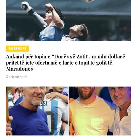
BOTERORI
Ankand për topin e “Dorës së Zotit”, 10 mln dollarë
pritet të jete oferta më e lartë e topit të golit të
Maradonës
3 orë më parë