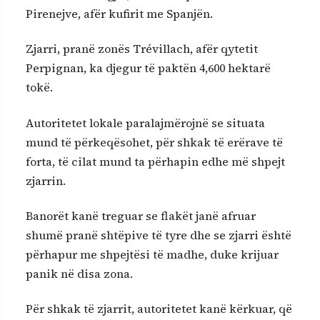
Pirenejve, afër kufirit me Spanjën.
Zjarri, pranë zonës Trévillach, afër qytetit
Perpignan, ka djegur të paktën 4,600 hektarë
tokë.
Autoritetet lokale paralajmërojnë se situata
mund të përkeqësohet, për shkak të erërave të
forta, të cilat mund ta përhapin edhe më shpejt
zjarrin.
Banorët kanë treguar se flakët janë afruar
shumë pranë shtëpive të tyre dhe se zjarri është
përhapur me shpejtësi të madhe, duke krijuar
panik në disa zona.
Për shkak të zjarrit, autoritetet kanë kërkuar, që