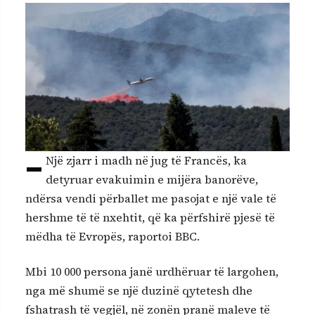
–
Një zjarr i madh në jug të Francës, ka
detyruar evakuimin e mijëra banorëve,
ndërsa vendi përballet me pasojat e një vale të
hershme të të nxehtit, që ka përfshirë pjesë të
mëdha të Evropës, raportoi BBC.
Mbi 10 000 persona janë urdhëruar të largohen,
nga më shumë se një duzinë qytetesh dhe
fshatrash të vegjël, në zonën pranë maleve të