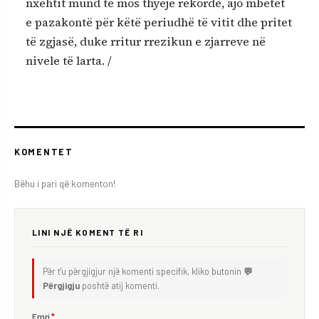
nxehtit mund të mos thyejë rekorde, ajo mbetet
e pazakontë për këtë periudhë të vitit dhe pritet
të zgjasë, duke rritur rrezikun e zjarreve në
nivele të larta. /
KOMENTET
Bëhu i pari që komenton!
LINI NJË KOMENT TË RI
Për t'u përgjigjur një komenti specifik, kliko butonin
💬
Përgjigju
poshtë atij komenti.
Emri
*