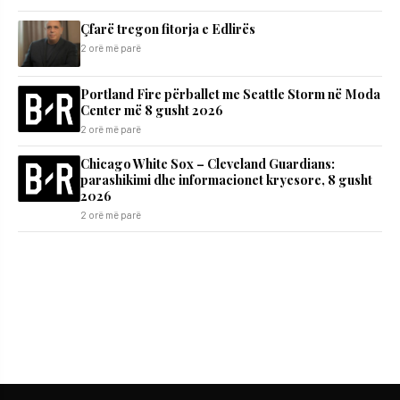
Çfarë tregon fitorja e Edlirës
2 orë më parë
Portland Fire përballet me Seattle Storm në Moda
Center më 8 gusht 2026
2 orë më parë
Chicago White Sox – Cleveland Guardians:
parashikimi dhe informacionet kryesore, 8 gusht
2026
2 orë më parë