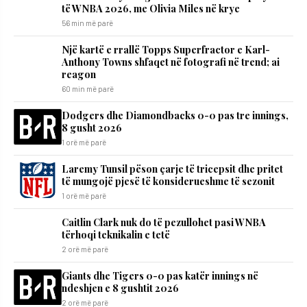
të WNBA 2026, me Olivia Miles në krye
56 min më parë
Një kartë e rrallë Topps Superfractor e Karl-
Anthony Towns shfaqet në fotografi në trend; ai
reagon
60 min më parë
Dodgers dhe Diamondbacks 0-0 pas tre innings,
8 gusht 2026
1 orë më parë
Laremy Tunsil pëson çarje të tricepsit dhe pritet
të mungojë pjesë të konsiderueshme të sezonit
1 orë më parë
Caitlin Clark nuk do të pezullohet pasi WNBA
tërhoqi teknikalin e tetë
2 orë më parë
Giants dhe Tigers 0-0 pas katër innings në
ndeshjen e 8 gushtit 2026
2 orë më parë