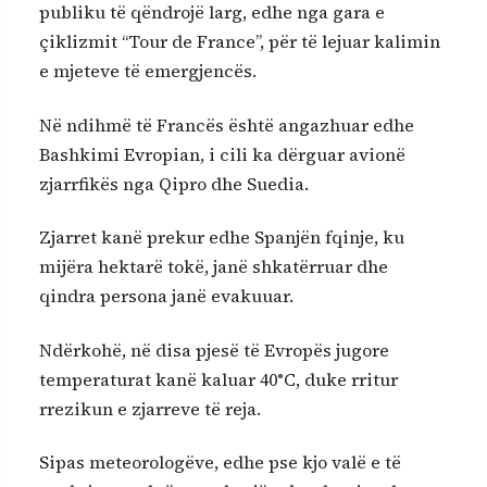
publiku të qëndrojë larg, edhe nga gara e
çiklizmit “Tour de France”, për të lejuar kalimin
e mjeteve të emergjencës.
Në ndihmë të Francës është angazhuar edhe
Bashkimi Evropian, i cili ka dërguar avionë
zjarrfikës nga Qipro dhe Suedia.
Zjarret kanë prekur edhe Spanjën fqinje, ku
mijëra hektarë tokë, janë shkatërruar dhe
qindra persona janë evakuuar.
Ndërkohë, në disa pjesë të Evropës jugore
temperaturat kanë kaluar 40°C, duke rritur
rrezikun e zjarreve të reja.
Sipas meteorologëve, edhe pse kjo valë e të