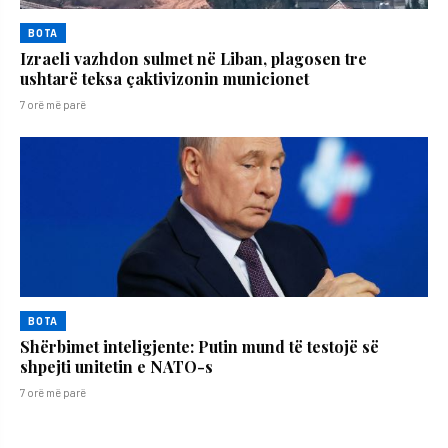
BOTA
Izraeli vazhdon sulmet në Liban, plagosen tre
ushtarë teksa çaktivizonin municionet
7 orë më parë
BOTA
Shërbimet inteligjente: Putin mund të testojë së
shpejti unitetin e NATO-s
7 orë më parë