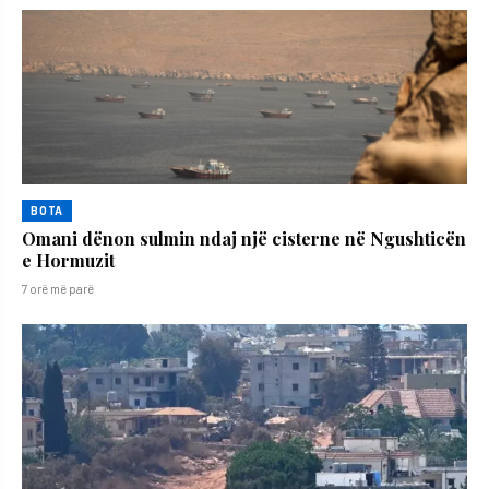
BOTA
Omani dënon sulmin ndaj një cisterne në Ngushticën
e Hormuzit
7 orë më parë