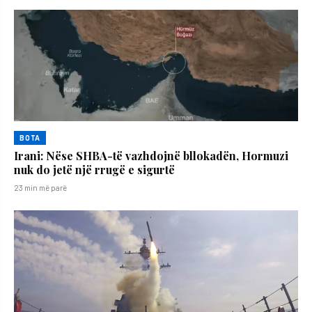
BOTA
Irani: Nëse SHBA-të vazhdojnë bllokadën, Hormuzi
nuk do jetë një rrugë e sigurtë
23 min më parë