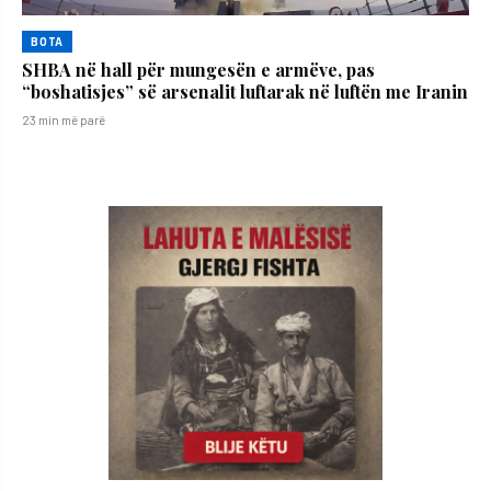
BOTA
SHBA në hall për mungesën e armëve, pas
“boshatisjes” së arsenalit luftarak në luftën me Iranin
23 min më parë