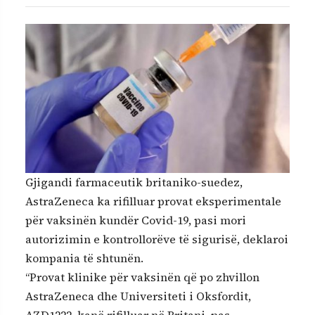
Gjigandi farmaceutik britaniko-suedez,
AstraZeneca ka rifilluar provat eksperimentale
për vaksinën kundër Covid-19, pasi mori
autorizimin e kontrollorëve të sigurisë, deklaroi
kompania të shtunën.
“Provat klinike për vaksinën që po zhvillon
AstraZeneca dhe Universiteti i Oksfordit,
AZD1222, kanë rifilluar në Britani, pas