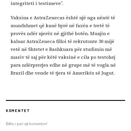
integriteti i testimeve”.
Vaksina e AstraZenecas është një nga nëntë të
mundshmet që kanë hyrë në fazën e tretë të
provës ndër njerëz në gjithë botën. Muajin e
kaluar AstraZeneca filloi të rekrutonte 30 mijë
vetë në Shtetet e Bashkuara për studimin më
masiv të saj për këtë vaksinë e cila po testohej
para ndërprerjes edhe në grupe më të vogla në
Brazil dhe vende të tjera të Amerikës së Jugut.
KOMENTET
Bëhu i pari që komenton!