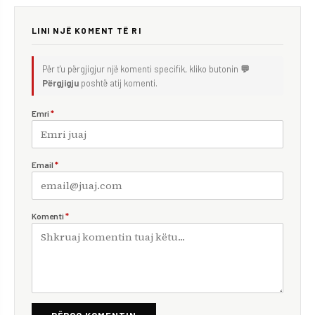
LINI NJË KOMENT TË RI
Për t'u përgjigjur një komenti specifik, kliko butonin
💬
Përgjigju
poshtë atij komenti.
Emri
*
Email
*
Komenti
*