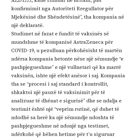
konfirmimit nga Autoriteti Rregullator për
Mjekësinë dhe Shëndetësinë”, tha kompania në
një deklaratë.
Studimet në fazat e fundit të vaksinës së
mundshme të kompanisë AstraZeneca për
COVID-19, u pezulluan përkohësisht të martën
ndërsa kompania hetonte nëse një sëmundje “e
pashpjegueshme” e një vullnetari që ka marrë
vaksinën, ishte një efekt anësor i saj. Kompania
tha se “procesi i saj standard i kontrollit,
shkaktoi një pauzë të vaksinimit për të
analizuar të dhënat e sigurisë” dhe se ndalja e
testimit është një “veprim rutinë, që duhet të
ndodhë sa herë ka një sëmundje ndoshta të
pashpjegueshme në ndonjë nga testimet,
ndërkohë që bëhen hetime për t’u siguruar