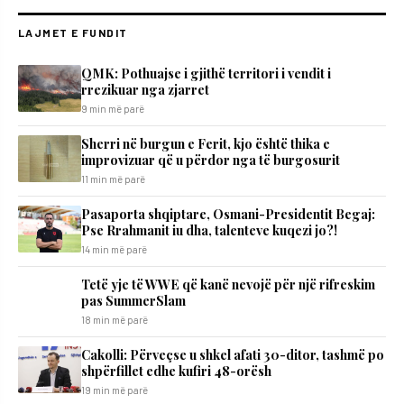
LAJMET E FUNDIT
QMK: Pothuajse i gjithë territori i vendit i
rrezikuar nga zjarret
9 min më parë
Sherri në burgun e Ferit, kjo është thika e
improvizuar që u përdor nga të burgosurit
11 min më parë
Pasaporta shqiptare, Osmani-Presidentit Begaj:
Pse Rrahmanit iu dha, talenteve kuqezi jo?!
14 min më parë
Tetë yje të WWE që kanë nevojë për një rifreskim
pas SummerSlam
18 min më parë
Cakolli: Përveçse u shkel afati 30-ditor, tashmë po
shpërfillet edhe kufiri 48-orësh
19 min më parë