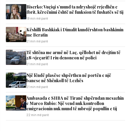
Biserko: Vuçiqi s’mund ta ndryshojë rrjedhën e
Ibrit, kërcënimi është në funksion të fushatës së tij
19 min më parë
Këshilli Bashkiak i Dimalit kundërshton bashkimin
me Beratin
21 min më parë
Të shtëna me armë në Laç, qëllohet në drejtim të
28-vjeçarit! I riu denoncon në polici
21 min më parë
Një lëndë plasëse shpërthen në portën e një
banese në Shënkoll të Lezhës
21 min më parë
Ambasada e SHBA në Tiranë shpërndan mesazhin
e Marco Rubio: Një vend nuk kontrollon
emigracionin nuk mund të mbrojë popullin e tij
22 min më parë