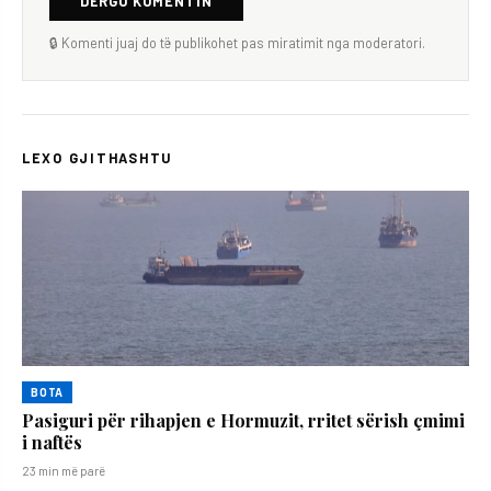
DËRGO KOMENTIN
🔒 Komenti juaj do të publikohet pas miratimit nga moderatori.
LEXO GJITHASHTU
BOTA
Pasiguri për rihapjen e Hormuzit, rritet sërish çmimi
i naftës
23 min më parë