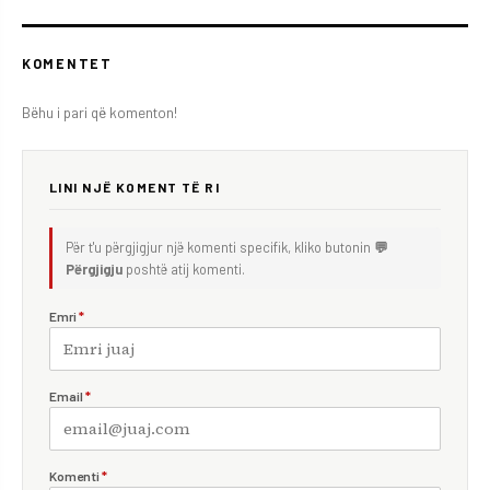
KOMENTET
Bëhu i pari që komenton!
LINI NJË KOMENT TË RI
Për t'u përgjigjur një komenti specifik, kliko butonin
💬
Përgjigju
poshtë atij komenti.
Emri
*
Email
*
Komenti
*