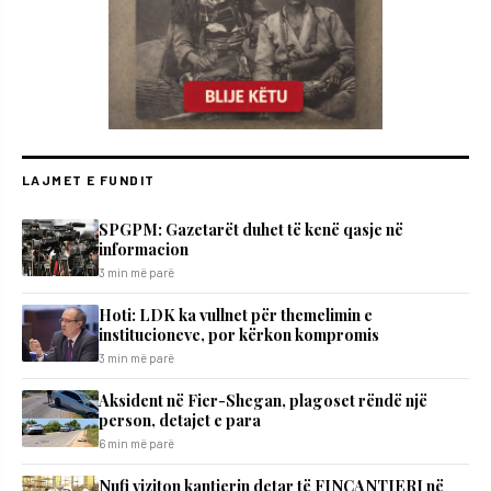
LAJMET E FUNDIT
SPGPM: Gazetarët duhet të kenë qasje në
informacion
3 min më parë
Hoti: LDK ka vullnet për themelimin e
institucioneve, por kërkon kompromis
3 min më parë
Aksident në Fier-Shegan, plagoset rëndë një
person, detajet e para
6 min më parë
Nufi viziton kantierin detar të FINCANTIERI në