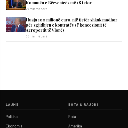
Komunën e Bërvenicës më 18 tetor
27 min më parë
Huaja 100 milionë euro, një tjetër shkak madhor
për zgjidhjen e kontratës së koncesionit të
Aeroportit të Vlorës
36 min më parë
LAJME
BOTA & RAJONI
Politika
Bota
Ekonomia
Amerika