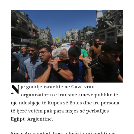
N
jë goditje izraelite në Gaza vrau
organizatorin e transmetimeve publike të
një ndeshjeje të Kupës së Botës dhe tre persona
të tjerë vetëm pak para nisjes së përballjes
Egjipt–Argjentinë.
Sipas Associated Press, shpërthimi goditi një