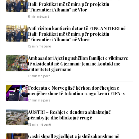
Itali: Praktikat më të mira për projektin
“Fincantieri Albania” në Vlor
6 min më parë
Nufi viziton kantierin detar të FINCANTIERI në
Itali: Praktikat më të mira për projektin
“Fincantieri Albania” në Vlorë
12 min më parë
Ambasadori Ajeti ngushëllon familjet e viktimave
të aksidentit në Gjermani: Jemi në kontakt me
autoritetet gjermane
17 min më parë
Federata e Norvegjisë kërkon dorëheqjen e
menjëhershme të Infantino-s nga kreu i FIFA-s
17 min më parë
AUSTRI – Reshjet e dendura shkaktojnë
përmbytje dhe bllokojnë rrugë
19 min më parë
Gashi shpall zgjedhjet e jashtëzakonshme në