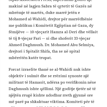
makinë në lagjen Sabra të qytetit të Gazës në
mbrëmje të martës, duke marrë jetën e
Mohamed al-Wahidi, drejtor për marrëdhënie
me publikun i Komitetit Egjiptian në Gaza, dy
fëmijëve — 10-vjeçarit Hamza al-Deri dhe vëllait
të tij 8-vjeçar Fari — si dhe shoferit 33-vjeçar
Ahmed Daghmush. Dr. Mohamed Abu Selmiya,
drejtori i Spitalit Shifa, tha se në spital
mbërritën katër trupat.
Forcat izraelite thanë se al-Wahidi nuk ishte
objektiv i sulmit dhe se rrëzimi synonte një
militant të Hamasit, ndërsa po verifikonin nëse
Daghmush ishte qëllimi. Një goditje tjetër në të
njëjtën rrugë kishte ndodhur rreth gjysmë ore
më parë pa shkaktuar viktima. Komiteti për të