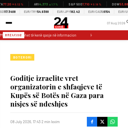
77.20
4,373
7,710
53,885
ARI
S&P 500
DOW
▼0.12 %
▲1.7 %
▼0.18 %
117.3408
EUR/TRY
54.9388
EUR/JPY
182.42
EUR/CAD
1.6154
EUR/USD
07 Aug 2026
: Gazetarët duhet të kenë qasje në informacion
Hoti: LDK ka vullnet pë
BREAKING
BOTERORI
Goditje izraelite vret
organizatorin e shfaqjeve të
Kupës së Botës në Gaza para
nisjes së ndeshjes
08 July 2026, 17:43
·
2 min lexim