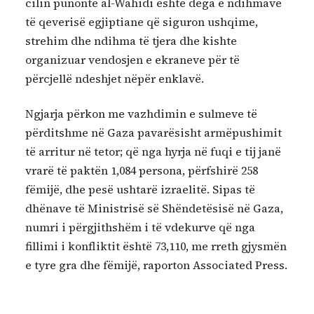
cilin punonte al-Wahidi është dega e ndihmave
të qeverisë egjiptiane që siguron ushqime,
strehim dhe ndihma të tjera dhe kishte
organizuar vendosjen e ekraneve për të
përcjellë ndeshjet nëpër enklavë.
Ngjarja përkon me vazhdimin e sulmeve të
përditshme në Gaza pavarësisht armëpushimit
të arritur në tetor; që nga hyrja në fuqi e tij janë
vrarë të paktën 1,084 persona, përfshirë 258
fëmijë, dhe pesë ushtarë izraelitë. Sipas të
dhënave të Ministrisë së Shëndetësisë në Gaza,
numri i përgjithshëm i të vdekurve që nga
fillimi i konfliktit është 73,110, me rreth gjysmën
e tyre gra dhe fëmijë, raporton Associated Press.