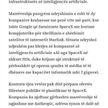
infrastrukturës së inteligjencës artificiale.
Marrëveshja pasqyron ndryshimin e rolit të dy
kompanive krahasuar me pesë vite më parë, kur
ishte Google që furnizonte SpaceX me burime
kompjuterike për zhvillimin e shërbimit
satelitor të internetit Starlink. Situata ndryshoi
ndjeshëm pas blerjes së kompanisë së
inteligjencës artificiale xAI nga SpaceX në
shkurt 2026, duke krijuar një strukturë të
përbashkët që operon qendra të mëdha të të
dhënave me kapacitet informatik mbi 2 gigavat.
Kontrata vjen vetëm pak ditë përpara ofertës
fillestare publike të planifikuar të SpaceX.
Kompania ka njoftuar gjithashtu marrëveshje të
ngjashme me Anthropic, ndërsa synon të dalë në