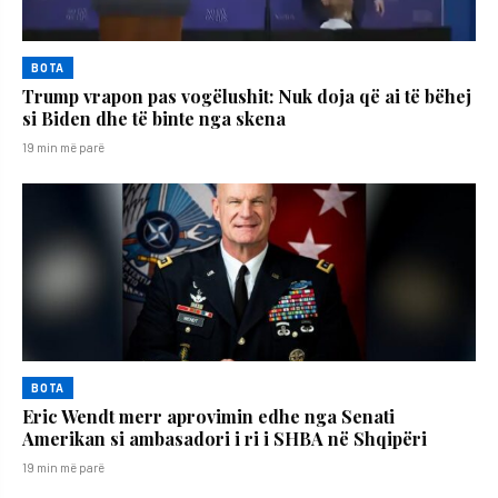
BOTA
Trump vrapon pas vogëlushit: Nuk doja që ai të bëhej
si Biden dhe të binte nga skena
19 min më parë
BOTA
Eric Wendt merr aprovimin edhe nga Senati
Amerikan si ambasadori i ri i SHBA në Shqipëri
19 min më parë