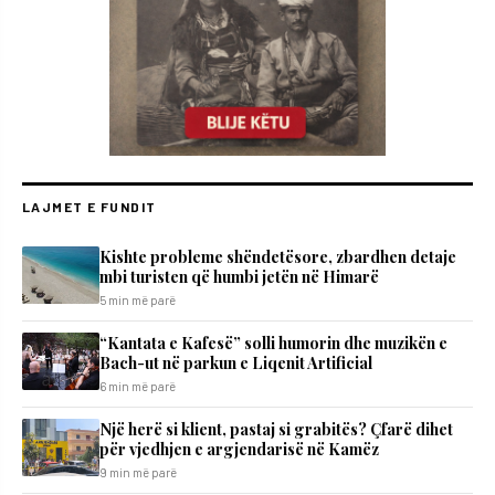
LAJMET E FUNDIT
Kishte probleme shëndetësore, zbardhen detaje
mbi turisten që humbi jetën në Himarë
5 min më parë
“Kantata e Kafesë” solli humorin dhe muzikën e
Bach-ut në parkun e Liqenit Artificial
6 min më parë
Një herë si klient, pastaj si grabitës? Çfarë dihet
për vjedhjen e argjendarisë në Kamëz
9 min më parë