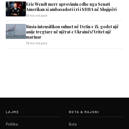
Eric Wendt merr aprovimin edhe nga Senati
Amerikan si ambasadori i ri i SHBA në Shqipëri
19 min më parë
Rusia intensifikon sulmet në Detin e Zi, godet një
anije tregtare në ujërat e Ukrainës! Vritet një
marinar
19 min më parë
LAJME
BOTA & RAJONI
Politika
Bota