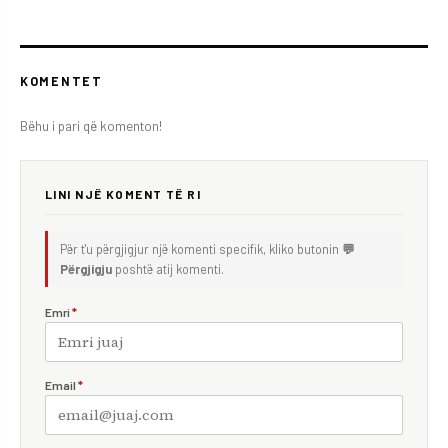
KOMENTET
Bëhu i pari që komenton!
LINI NJË KOMENT TË RI
Për t'u përgjigjur një komenti specifik, kliko butonin
💬
Përgjigju
poshtë atij komenti.
Emri
*
Email
*