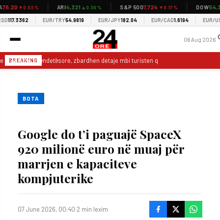
5.20
4,321
7,724
54,34
ARI
S&P 500
DOW
▼0.03 %
▲0.36 %
▼0.17 %
D
117.3362
EUR/TRY
54.9819
EUR/JPY
182.04
EUR/CAD
1.6194
EUR/USD
06 Aug 2026
e probleme shëndetësore, zbardhen detaje mbi turisten që humbi jetën në Himar
BREAKING
BOTA
Google do t’i paguajë SpaceX
920 milionë euro në muaj për
marrjen e kapaciteve
kompjuterike
07 June 2026, 00:40
·
2 min lexim