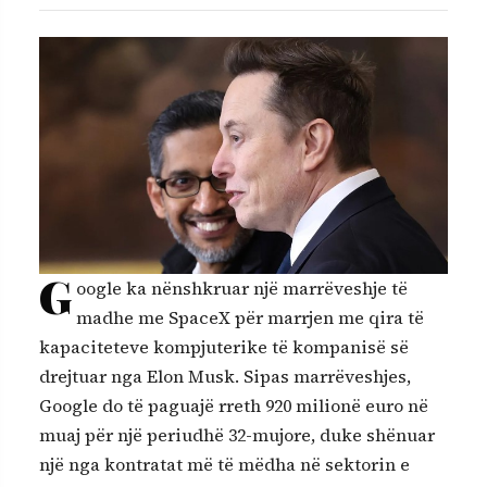
G
oogle ka nënshkruar një marrëveshje të
madhe me SpaceX për marrjen me qira të
kapaciteteve kompjuterike të kompanisë së
drejtuar nga Elon Musk. Sipas marrëveshjes,
Google do të paguajë rreth 920 milionë euro në
muaj për një periudhë 32-mujore, duke shënuar
një nga kontratat më të mëdha në sektorin e