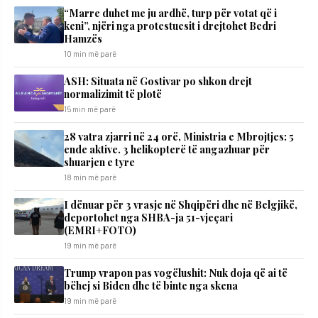
“Marre duhet me ju ardhë, turp për votat që i
keni”, njëri nga protestuesit i drejtohet Bedri
Hamzës
10 min më parë
ASH: Situata në Gostivar po shkon drejt
normalizimit të plotë
15 min më parë
28 vatra zjarri në 24 orë, Ministria e Mbrojtjes: 5
ende aktive. 3 helikopterë të angazhuar për
shuarjen e tyre
18 min më parë
I dënuar për 3 vrasje në Shqipëri dhe në Belgjikë,
deportohet nga SHBA-ja 51-vjeçari
(EMRI+FOTO)
19 min më parë
Trump vrapon pas vogëlushit: Nuk doja që ai të
bëhej si Biden dhe të binte nga skena
19 min më parë