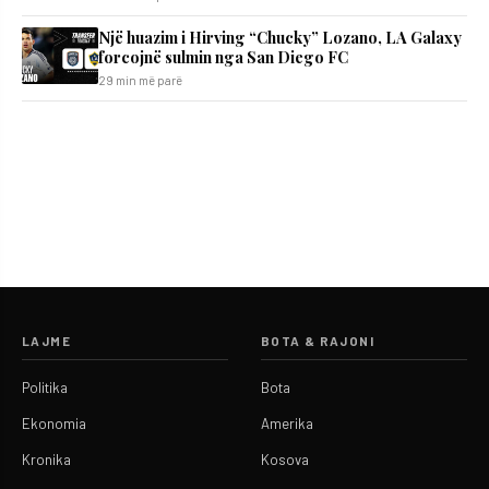
Një huazim i Hirving “Chucky” Lozano, LA Galaxy
forcojnë sulmin nga San Diego FC
29 min më parë
LAJME
BOTA & RAJONI
Politika
Bota
Ekonomia
Amerika
Kronika
Kosova