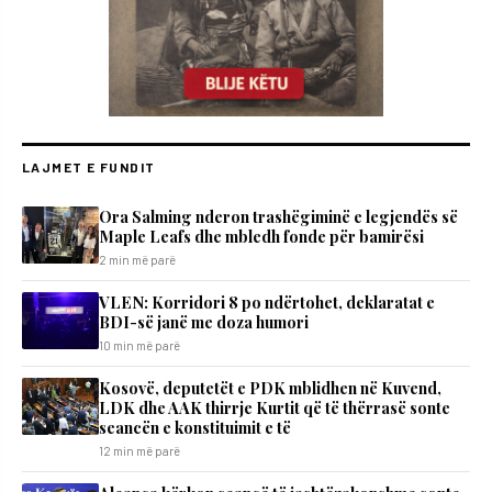
LAJMET E FUNDIT
Ora Salming nderon trashëgiminë e legjendës së
Maple Leafs dhe mbledh fonde për bamirësi
2 min më parë
VLEN: Korridori 8 po ndërtohet, deklaratat e
BDI-së janë me doza ​humori
10 min më parë
Kosovë, deputetët e PDK mblidhen në Kuvend,
LDK dhe AAK thirrje Kurtit që të thërrasë sonte
seancën e konstituimit e të
12 min më parë