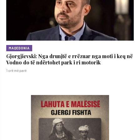
MAQEDONIA
Gjorgjievski: Nga drunjtë e rrëzuar nga moti i keq në
Vodno do të ndërtohet park i ri motorik
1 orë më parë