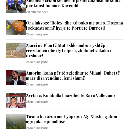
Aleanca kërkon seancë të jashtëzakonshme sonte
për konstituimin e Kuvendit
20 min më parë
Ora luksoze ‘Rolex’ dhe 36 pako me puro, Dogana
i sekuestron në hyrje të Portit të Durrësi!
24 min më parë
Zjarri në Plan të Matit shkrumbon 3 shtëpi,
rrezikohen dhe dy të tjera, zbulohet shkaku i
dyshuar!
24 min më parë
Amorim, koha për të zgjedhur te Milani: Duhet të
marr disa vendime, jemi shumë
24 min më parë
Zyrtare: Kumbulla huazohet te Rayo Vallecano
25 min më parë
Tirana barazon me Eyüpspor AȘ, Xhixha gabon
nga pika e penalltisë
25 min më parë