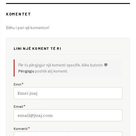
KOMENTET
Bëhu i pari që komenton!
LINI NJË KOMENT TË RI
Për t'u përgjigjur një komenti specifik, kliko butonin
💬
Përgjigju
poshtë atij komenti.
Emri
*
Email
*
Komenti
*