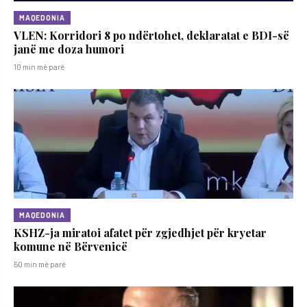
MAQEDONIA
VLEN: Korridori 8 po ndërtohet, deklaratat e BDI-së
janë me doza ​humori
10 min më parë
MAQEDONIA
KSHZ-ja miratoi afatet për zgjedhjet për kryetar
komune në Bërvenicë
50 min më parë