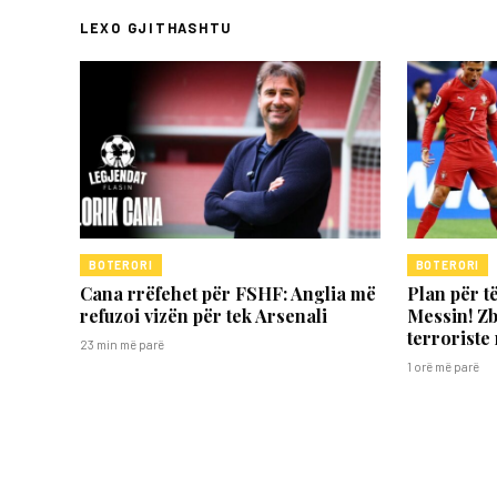
LEXO GJITHASHTU
BOTERORI
BOTERORI
Cana rrëfehet për FSHF: Anglia më
Plan për t
refuzoi vizën për tek Arsenali
Messin! Z
terroriste
23 min më parë
1 orë më parë