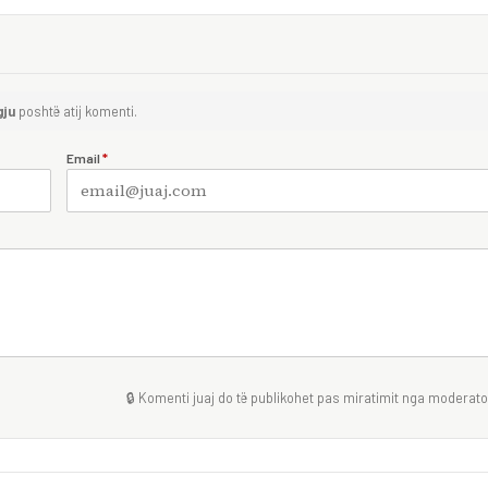
gju
poshtë atij komenti.
Email
*
🔒 Komenti juaj do të publikohet pas miratimit nga moderator