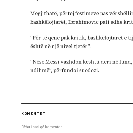
Megjithatë, përtej festimeve pas vërshëll
bashkëlojtarët, Ibrahimovic pati edhe krit
“Për të qenë pak kritik, bashkëlojtarët e 
është në një nivel tjetër”.
“Nëse Messi vazhdon kështu deri në fund, 
ndihmë”, përfundoi suedezi.
KOMENTET
Bëhu i pari që komenton!