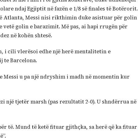
are ndaj Egjiptit në fazën e 1/8 së finales të Botërorit.
ë Atlanta, Messi nisi rikthimin duke asistuar për golin
e vetë golin e barazimit. Më pas, ai hapi rrugën për
ndez në kohën shtesë.
 i cili vlerësoi edhe një herë mentalitetin e
j te Barcelona.
 te Messi u pa një ndryshim i madh në momentin kur
i një tjetër marsh (pas rezultatit 2-0). U shndërrua në
r të. Mund të ketë fituar gjithçka, sa herë që ka fituar
ë”.