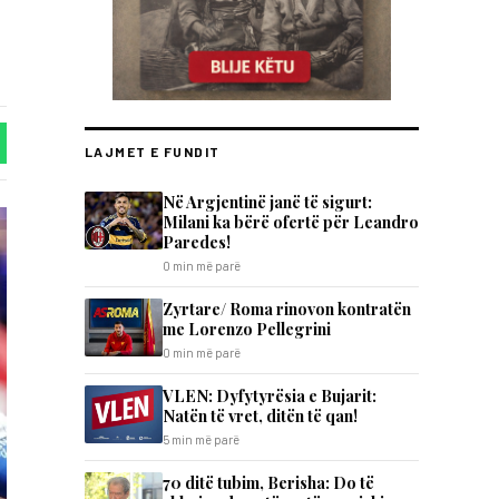
LAJMET E FUNDIT
Në Argjentinë janë të sigurt:
Milani ka bërë ofertë për Leandro
Paredes!
0 min më parë
Zyrtare/ Roma rinovon kontratën
me Lorenzo Pellegrini
0 min më parë
VLEN: Dyfytyrësia e Bujarit:
Natën të vret, ditën të qan!
5 min më parë
70 ditë tubim, Berisha: Do të