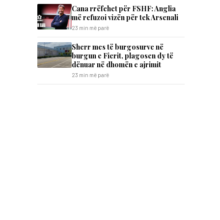
Cana rrëfehet për FSHF: Anglia
më refuzoi vizën për tek Arsenali
23 min më parë
Sherr mes të burgosurve në
burgun e Fierit, plagosen dy të
dënuar në dhomën e ajrimit
23 min më parë