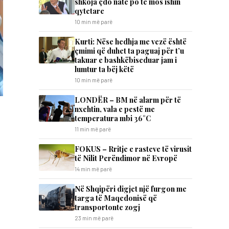
shkoja çdo natë po të mos ishin
qytetare
10 min më parë
Kurti: Nëse hedhja me vezë është
çmimi që duhet ta paguaj për t’u
takuar e bashkëbiseduar jam i
lumtur ta bëj këtë
10 min më parë
LONDËR – BM në alarm për të
nxehtin, vala e pestë me
temperatura mbi 36°C
11 min më parë
FOKUS – Rritje e rasteve të virusit
të Nilit Perëndimor në Evropë
14 min më parë
Në Shqipëri digjet një furgon me
targa të Maqedonisë që
transportonte zogj
23 min më parë