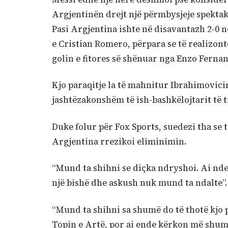
Argjentinën drejt një përmbysjeje spektakol
Pasi Argjentina ishte në disavantazh 2-0 n
e Cristian Romero, përpara se të realizont
golin e fitores së shënuar nga Enzo Ferna
Kjo paraqitje la të mahnitur Ibrahimovicin,
jashtëzakonshëm të ish-bashkëlojtarit të ti
Duke folur për
Fox Sports, suedezi tha se
Argjentina rrezikoi eliminimin.
“Mund ta shihni se diçka ndryshoi. Ai ndez
një bishë dhe askush nuk mund ta ndalte”.
“Mund ta shihni sa shumë do të thotë kjo pë
Topin e Artë, por ai ende kërkon më shum