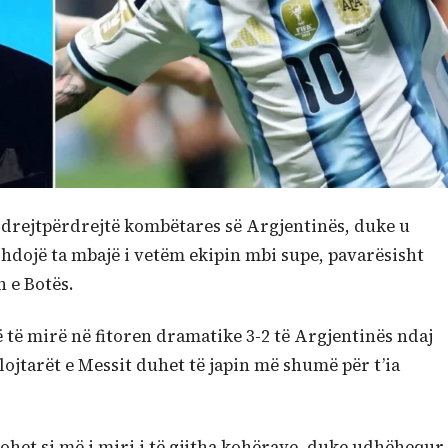
 drejtpërdrejtë kombëtares së Argjentinës, duke u
hdojë ta mbajë i vetëm ekipin mbi supe, pavarësisht
n e Botës.
ë të mirë në fitoren dramatike 3-2 të Argjentinës ndaj
lojtarët e Messit duhet të japin më shumë për t’ia
het si më i miri i të gjitha kohërave, duke udhëhequr