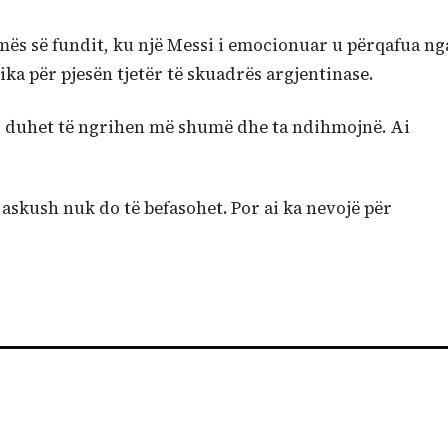
imës së fundit, ku një Messi i emocionuar u përqafua ng
ika për pjesën tjetër të skuadrës argjentinase.
tij duhet të ngrihen më shumë dhe ta ndihmojnë. Ai
askush nuk do të befasohet. Por ai ka nevojë për