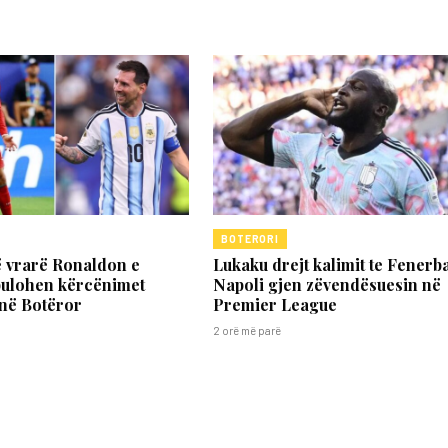
BOTERORI
ë vrarë Ronaldon e
Lukaku drejt kalimit te Fenerb
bulohen kërcënimet
Napoli gjen zëvendësuesin në
 në Botëror
Premier League
2 orë më parë