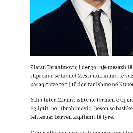
Zlatan Ibrahimoviç i dërgoi një mesazh të
shprehur se Lionel Messi nuk mund të vaz
paraqitjeve të tij të deritanishme në Kupë
Ylli i Inter Miamit ishte në formën e tij m
Egjiptit, por Ibrahimoviçi beson se bashkë
lehtësuar barrën kapitenit të tyre.
Messi edhe një herë dëshmoi pse konsidero