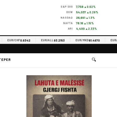
7,758
S&P 500
▲0.62%
54,037
DOW
▲0.28%
26,691
NASDAQ
▲1.3%
78.18
NAFTA
▲1.15%
4,400
ARI
▲2.33%
0.9342
93.2153
61.4970
EUR/CHF
EUR/ALL
EUR/MKD
EUR/RSD
🔍
TEPER