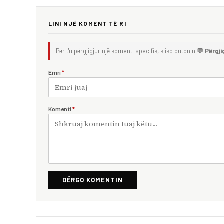
LINI NJË KOMENT TË RI
Për t'u përgjigjur një komenti specifik, kliko butonin
💬 Përgji
Emri
*
Komenti
*
DËRGO KOMENTIN