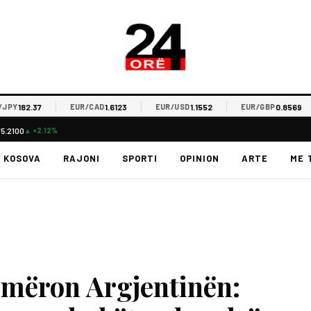
182.37
1.6123
1.1552
0.8569
EUR/CAD
EUR/USD
EUR/GBP
75.2100
▲ +2.12%
KOSOVA
RAJONI
SPORTI
OPINION
ARTE
ME 
jmëron Argjentinën: