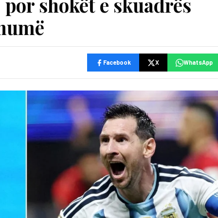
, por shokët e skuadrës
shumë
Facebook
X
WhatsApp