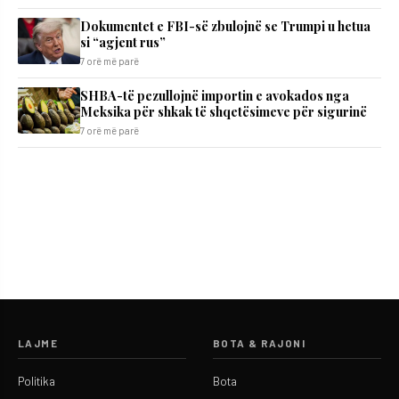
Dokumentet e FBI-së zbulojnë se Trumpi u hetua
si “agjent rus”
7 orë më parë
SHBA-të pezullojnë importin e avokados nga
Meksika për shkak të shqetësimeve për sigurinë
7 orë më parë
LAJME
BOTA & RAJONI
Politika
Bota