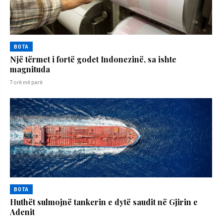
BOTA
Një tërmet i fortë godet Indonezinë, sa ishte
magnituda
7 orë më parë
BOTA
Huthët sulmojnë tankerin e dytë saudit në Gjirin e
Adenit