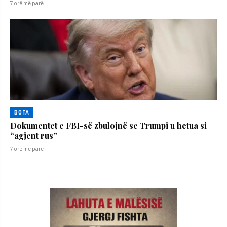
7 orë më parë
BOTA
Dokumentet e FBI-së zbulojnë se Trumpi u hetua si
“agjent rus”
7 orë më parë