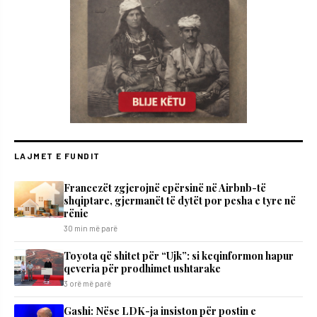
LAJMET E FUNDIT
Francezët zgjerojnë epërsinë në Airbnb-të
shqiptare, gjermanët të dytët por pesha e tyre në
rënie
30 min më parë
Toyota që shitet për “Ujk”: si keqinformon hapur
qeveria për prodhimet ushtarake
3 orë më parë
Gashi: Nëse LDK-ja insiston për postin e