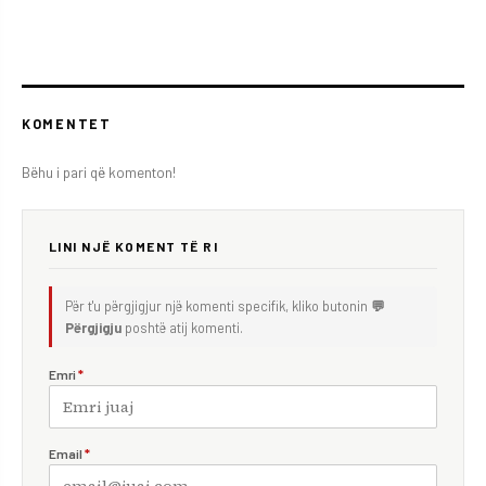
KOMENTET
Bëhu i pari që komenton!
LINI NJË KOMENT TË RI
Për t'u përgjigjur një komenti specifik, kliko butonin
💬
Përgjigju
poshtë atij komenti.
Emri
*
Email
*