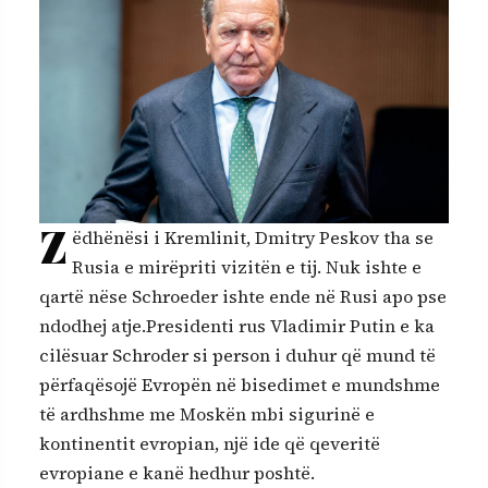
Z
ëdhënësi i Kremlinit, Dmitry Peskov tha se
Rusia e mirëpriti vizitën e tij. Nuk ishte e
qartë nëse Schroeder ishte ende në Rusi apo pse
ndodhej atje.Presidenti rus Vladimir Putin e ka
cilësuar Schroder si person i duhur që mund të
përfaqësojë Evropën në bisedimet e mundshme
të ardhshme me Moskën mbi sigurinë e
kontinentit evropian, një ide që qeveritë
evropiane e kanë hedhur poshtë.